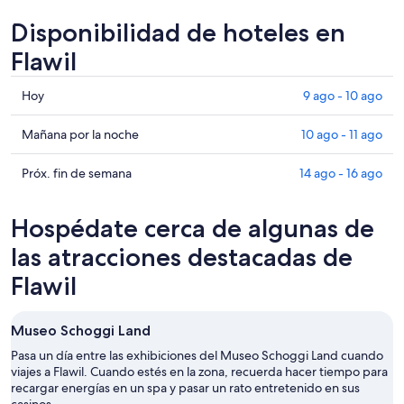
Disponibilidad de hoteles en
Flawil
Consultar
Hoy
9 ago - 10 ago
precios
en
Consultar
Mañana por la noche
10 ago - 11 ago
Flawil
precios
para
en
Consultar
Próx. fin de semana
14 ago - 16 ago
hoy,
Flawil
precios
9
para
en
Hospédate cerca de algunas de
ago
mañana
Flawil
-
por
para
las atracciones destacadas de
10
la
el
Flawil
ago
noche,
próximo
10
fin
ago
de
Museo Schoggi Land
-
semana,
Pasa un día entre las exhibiciones del Museo Schoggi Land cuando
11
14
viajes a Flawil. Cuando estés en la zona, recuerda hacer tiempo para
ago
ago
recargar energías en un spa y pasar un rato entretenido en sus
-