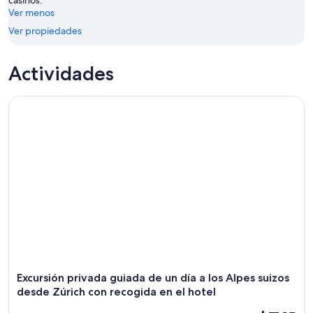
casinos.
16
Ver menos
ago
Ver propiedades
Actividades
Excursión privada guiada de un día a los Alpes suizos desde 
Excursión privada guiada de un día a los Alpes suizos
desde Zúrich con recogida en el hotel