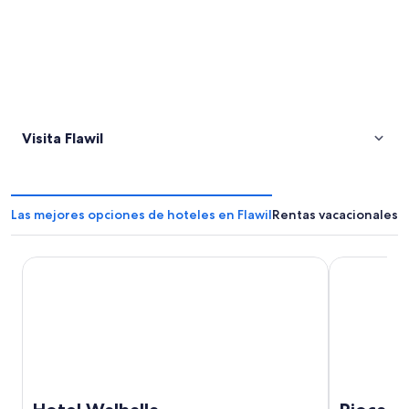
Visita Flawil
Las mejores opciones de hoteles en Flawil
Rentas vacacionales e
Hotel Walhalla
Rioca Konst