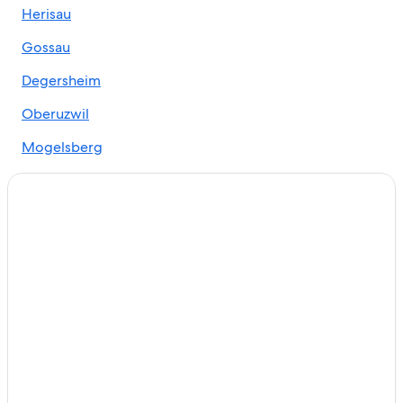
Herisau
Hoteles en Altstätten
Gossau
Hoteles en Hemberg
Hoteles en Wattwil
Degersheim
Hoteles cerca de Plaza Roja
Oberuzwil
Hoteles en Gaiserwald
Mogelsberg
Casas flotantes en Schmerikon
Hoteles en Schmerikon
Hoteles en Distrito de Saint Gallen
Apartamentos en Cantón de San Galo
Hoteles en Altenrhein
Apart-Hoteles en St. Gallen
Apartamentos en St. Gallen
Hoteles de Relais & Chateaux en St. Gallen
Hoteles en St. Gallen
Hoteles en Sankt Peterzell