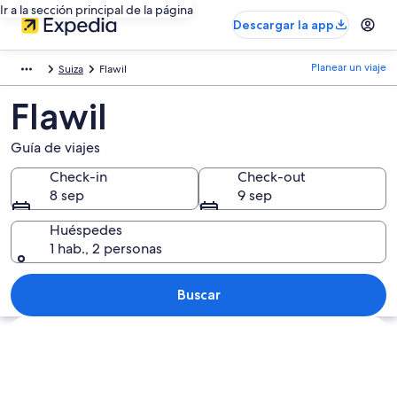
Ir a la sección principal de la página
Descargar la app
Planear un viaje
Suiza
Flawil
Flawil
Guía de viajes
Check-in
Check-out
8 sep
9 sep
Huéspedes
1 hab., 2 personas
Buscar
Explorar mapa