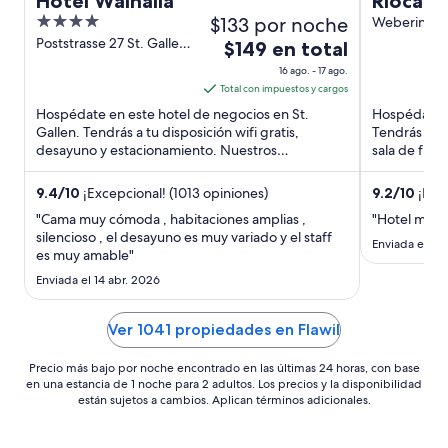
Hotel Walhalla
Rioca K
4
$133 por noche
Weberinnen
Konstanz B
out
Poststrasse 27 St. Gallen
El
$149 en total
SG
of
precio
16 ago. - 17 ago.
5
es
Total con impuestos y cargos
de
Hospédate en este hotel de negocios en St.
Hospédate e
$149
Gallen. Tendrás a tu disposición wifi gratis,
Tendrás a tu
desayuno y estacionamiento. Nuestros
en
sala de fitn
huéspedes destacan el desayuno ...
como Isla de
total
por
9.4
/
10
¡Excepcional! (1013 opiniones)
9.2
/
10
¡Magn
noche
"Cama muy cómoda , habitaciones amplias ,
"Hotel muy 
del
silencioso , el desayuno es muy variado y el staff
Enviada el 22
es muy amable"
16
ago
Enviada el 14 abr. 2026
al
17
Ver 1041 propiedades en Flawil
ago
Precio más bajo por noche encontrado en las últimas 24 horas, con base
en una estancia de 1 noche para 2 adultos. Los precios y la disponibilidad
están sujetos a cambios. Aplican términos adicionales.