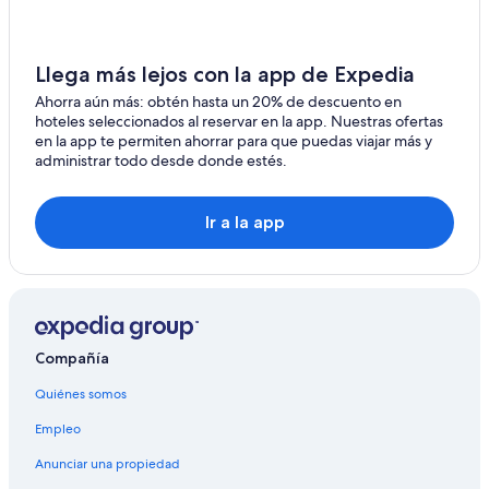
Hoteles en Ebnat-Kappel
Hoteles en Wittenbach
Llega más lejos con la app de Expedia
Hoteles en Steinach
Ahorra aún más: obtén hasta un 20% de descuento en
hoteles seleccionados al reservar en la app. Nuestras ofertas
Hoteles cerca de Säntis
en la app te permiten ahorrar para que puedas viajar más y
administrar todo desde donde estés.
Hoteles en Gommiswald
Hoteles en Staad
Ir a la app
Hoteles en Sax
Moteles en Sax
Hoteles en Stein
Hoteles en Kirchberg
Compañía
Hoteles en Gossau
Quiénes somos
Empleo
Anunciar una propiedad