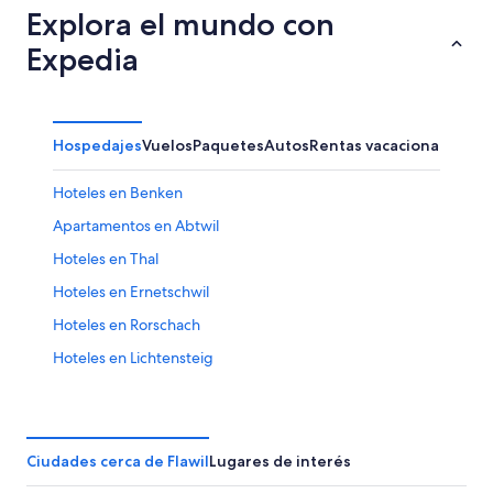
Explora el mundo con
Expedia
Hospedajes
Vuelos
Paquetes
Autos
Rentas vacacionales
Hoteles en Benken
Apartamentos en Abtwil
Hoteles en Thal
Hoteles en Ernetschwil
Hoteles en Rorschach
Hoteles en Lichtensteig
Hoteles con bar en Unterwasser
Hoteles en Unterwasser
Hoteles en Bütschwil
Ciudades cerca de Flawil
Lugares de interés
Hoteles en Wil