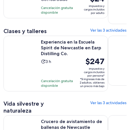
10
1
precio
con
impuestos y
hora
Cancelación gratuita
es
cargos incluidos
30
disponible
y
por adulto
de
opiniones
30
$24.
minutos
por
Clases y talleres
Ver las 3 actividades
adulto
Experiencia en la Escuela Spirit de Newcastle en Earp Distill
Noche de c
Experiencia en la Escuela
Spirit de Newcastle en Earp
Distilling Co.
El
$247
La
3 h
precio
actividad
impuestos y
es
cargos incluidos
dura
por persona*
de
3
*Si ingresas más de
Cancelación gratuita
2 adultos, obtienes
$247.
horas
disponible
un precio más bajo
por
persona*
Vida silvestre y
Ver las 3 actividades
naturaleza
Se abrirá
Crucero de avistamiento de ballenas de Newcastle
Tour de E
Crucero de avistamiento de
ballenas de Newcastle