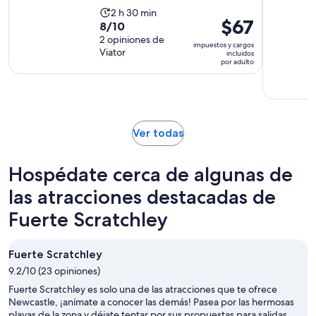
La
2 h 30 min
El
$67
8.0
8/10
actividad
precio
de
2 opiniones de
dura
impuestos y cargos
es
Viator
10
incluidos
2
por adulto
de
con
horas
$67.
2
y
por
opiniones
30
adulto
minutos
Se
Ver todas
abrirá
en
Hospédate cerca de algunas de
una
nueva
las atracciones destacadas de
pestaña
Fuerte Scratchley
Fuerte Scratchley
9.2/10 (23 opiniones)
Fuerte Scratchley es solo una de las atracciones que te ofrece
Newcastle, ¡anímate a conocer las demás! Pasea por las hermosas
playas de la zona y déjate tentar por sus propuestas para salidas