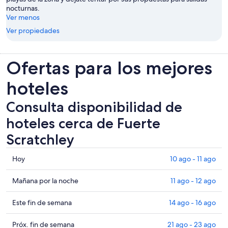
nocturnas.
Ver menos
Ver propiedades
Ofertas para los mejores
hoteles
Consulta disponibilidad de
hoteles cerca de Fuerte
Scratchley
Consultar
Hoy
10 ago - 11 ago
los
precios
Consultar
Mañana por la noche
11 ago - 12 ago
cerca
precios
de
cerca
Consultar
Este fin de semana
14 ago - 16 ago
Fuerte
de
precios
Scratchley
Fuerte
cerca
Consultar
Próx. fin de semana
21 ago - 23 ago