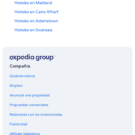
Hoteles en Maitland
Hoteles en Cams Wharf
Hoteles en Adamstown
Hoteles en Swansea
Hoteles en Caves Beach
Hoteles en Callaghan
Cabañas en Newcastle
Apartamentos en Newcastle
Compañía
Hoteles baratos en Newcastle
Quiénes somos
Hoteles en Newcastle
Empleo
Villas en Newcastle
Anunciar una propiedad
Hoteles en South Maitland
Propuestas comerciales
Hoteles cerca del acuario en Lemon Tree Passage
Relaciones con los inversionistas
Hoteles en Lemon Tree Passage
Publicidad
Hoteles en Loxford
Affiliate Marketing