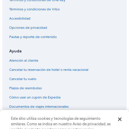
Términos y condiciones de Vrbo
Accesibilidad
Opciones de privacidad
Pautas y reporte de contenido
Ayuda
Atención al cliente
Cancelar tu reservación de hotel o renta vacacional
Cancelar tu vuelo
Plazos de reembolso
Cómo usar un cupón de Expedia
Documentos de viajes internacionales
© 2026 Expedia, Inc., una empresa de Expedia Group. Todos los
Este sitio utiliza cookies y tecnologías de seguimiento
derechos reservados. Expedia y el logo de Expedia son marcas
similares. Como se indica en nuestro Aviso de privacidad, es
registradas o marcas comerciales de Expedia, Inc. CST# 2029030-50.