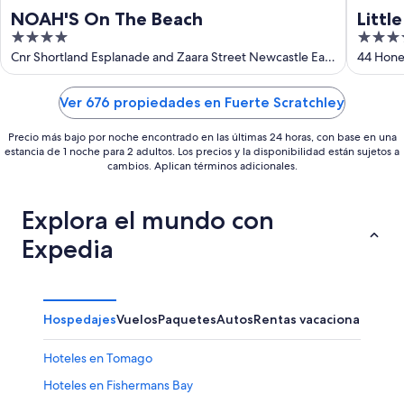
NOAH'S On The Beach
Littl
4
4
out
out
Cnr Shortland Esplanade and Zaara Street Newcastle East
44 Hone
NSW
of
of
5
5
Ver 676 propiedades en Fuerte Scratchley
Precio más bajo por noche encontrado en las últimas 24 horas, con base en una
estancia de 1 noche para 2 adultos. Los precios y la disponibilidad están sujetos a
cambios. Aplican términos adicionales.
Explora el mundo con
Expedia
Hospedajes
Vuelos
Paquetes
Autos
Rentas vacacionales
Otr
Hoteles en Tomago
Hoteles en Fishermans Bay