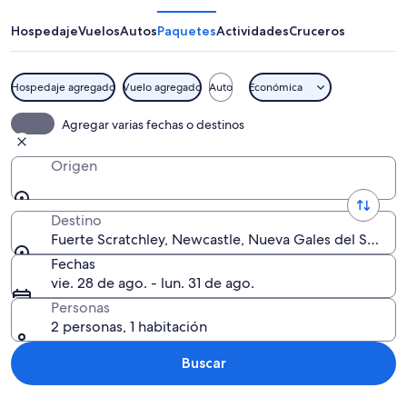
Hospedaje
Vuelos
Autos
Paquetes
Actividades
Cruceros
Hospedaje agregado
Vuelo agregado
Auto
Económica
Un cañón en una fortificación de conc
Agregar varias fechas o destinos
Origen
Destino
Fuerte Scratchley, Newcastle, Nueva Gales del Sur, Aus
Fechas
vie. 28 de ago. - lun. 31 de ago.
Personas
2 personas, 1 habitación
Buscar
Explorar mapa