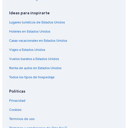
Hoteles en Granja Bobs
Hoteles en Seaham
Ideas para inspirarte
Hoteles en New Lambton
Lugares turísticos de Estados Unidos
Hoteles en Lorn
Hoteles en Estados Unidos
Hoteles con hidromasaje en Port Stephens
Casas vacacionales en Estados Unidos
Hoteles en Port Stephens
Viajes a Estados Unidos
Hoteles en Kurri Kurri
Vuelos baratos a Estados Unidos
Hoteles en Duckenfield
Renta de autos en Estados Unidos
Hoteles en Bolwarra
Todos los tipos de hospedaje
Hoteles en Awaba
Políticas
Privacidad
Cookies
Términos de uso
Términos y condiciones de One Key™