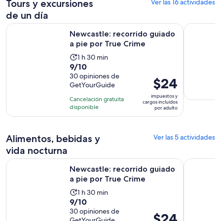
un día
nocturna
Tours y excursiones
Ver las 16 actividades
de un día
Se abrirá 
Newcastle: recorrido guiado a pie por True Crime
Un especta
Newcastle: recorrido guiado
a pie por True Crime
La
1 h 30 min
9.0
9/10
actividad
de
30 opiniones de
dura
El
$24
GetYourGuide
10
1
precio
con
impuestos y
hora
Cancelación gratuita
es
cargos incluidos
30
disponible
y
por adulto
de
opiniones
30
$24.
minutos
por
Alimentos, bebidas y
Ver las 5 actividades
adulto
vida nocturna
Se abrirá 
Newcastle: recorrido guiado a pie por True Crime
Newcastle:
Newcastle: recorrido guiado
a pie por True Crime
La
1 h 30 min
9.0
9/10
actividad
de
30 opiniones de
dura
El
$24
GetYourGuide