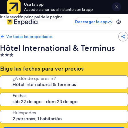
Usa la app
Accede a ahorros al instante con la app
Ir a la sección principal de la página
Descargar la app
Ver todas las propiedades
Hôtel International & Terminus
Propiedad
de
3.0
Elige las fechas para ver precios
estrellas
¿A dónde quieres ir?
Fechas
Huéspedes