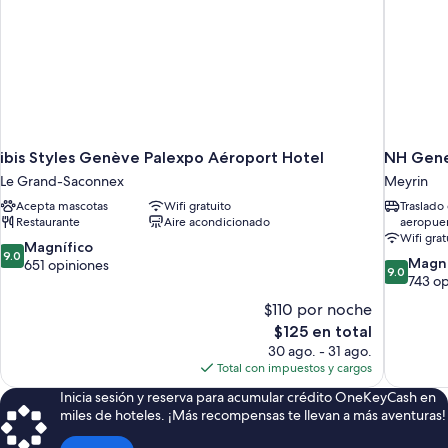
ibis Styles Genève Palexpo Aéroport Hotel
NH Gene
Le Grand-Saconnex
Meyrin
Acepta mascotas
Wifi gratuito
Traslado 
Restaurante
Aire acondicionado
aeropuer
Wifi grat
9.0
Magnífico
9.0
9.0
Magní
de
651 opiniones
9.0
de
743 op
10,
10,
Magnífico,
$110 por noche
Magnífico
651
El
$125 en total
743
opiniones
precio
30 ago. - 31 ago.
opiniones
actual
Total con impuestos y cargos
es
Inicia sesión y reserva para acumular crédito OneKeyCash en
de
miles de hoteles. ¡Más recompensas te llevan a más aventuras!
$125