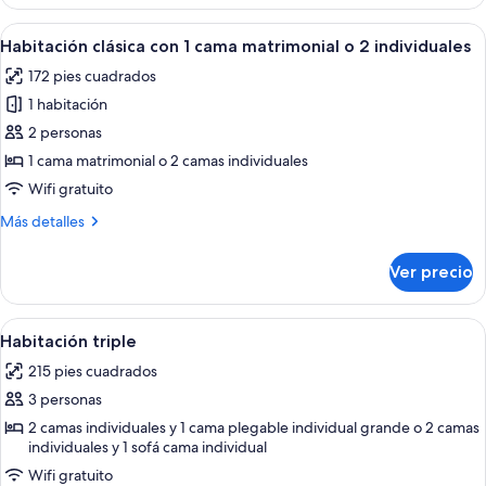
Single
Bed
Room,
Abrir
Habitación de hotel con cama, escritor
5
1
Habitación clásica con 1 cama matrimonial o 2 individuales
todas
Single
172 pies cuadrados
Bed
las
1 habitación
fotos
de
2 personas
Habitación
1 cama matrimonial o 2 camas individuales
clásica
Wifi gratuito
con
Más
Más detalles
1
detalles
cama
sobre
Ver precio
Habitación
matrimonial
clásica
o
con
Abrir
Habitación triple | Minibar, caja de se
2
5
1
Habitación triple
todas
individuales
cama
215 pies cuadrados
matrimonial
las
o
3 personas
fotos
2
de
2 camas individuales y 1 cama plegable individual grande o 2 camas
individuales
individuales y 1 sofá cama individual
Habitación
Wifi gratuito
triple