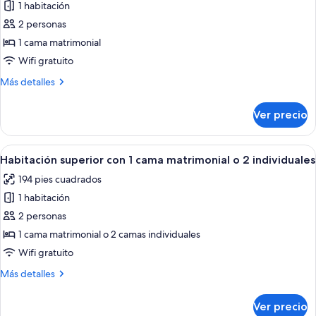
1 habitación
fotos
de
2 personas
Habitación
1 cama matrimonial
doble
Wifi gratuito
económica
Más
Más detalles
detalles
sobre
Ver precio
Habitación
doble
económica
Abrir
Habitación de hotel con cama doble, 
6
Habitación superior con 1 cama matrimonial o 2 individuales
todas
194 pies cuadrados
las
1 habitación
fotos
de
2 personas
Habitación
1 cama matrimonial o 2 camas individuales
superior
Wifi gratuito
con
Más
Más detalles
1
detalles
cama
sobre
Ver precio
Habitación
matrimonial