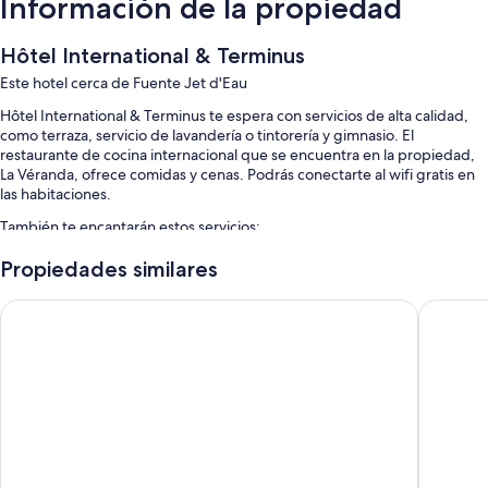
Información de la propiedad
Hôtel International & Terminus
Este hotel cerca de Fuente Jet d'Eau
Hôtel International & Terminus te espera con servicios de alta calidad,
como terraza, servicio de lavandería o tintorería y gimnasio. El
restaurante de cocina internacional que se encuentra en la propiedad,
La Véranda, ofrece comidas y cenas. Podrás conectarte al wifi gratis en
las habitaciones.
También te encantarán estos servicios:
Desayuno buffet (con cargo), recepción disponible las 24 horas y
Propiedades similares
elevador
Hotel Suisse
Hotel M
No se permite fumar en la propiedad, periódicos gratis y personal
multilingüe
Caja de seguridad en la recepción, resguardo de equipaje y
asistencia para compra de tours o entradas
Los clientes suelen dejar excelentes opiniones de aspectos como la
atención del personal y la ubicación
Características de la habitación