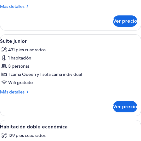
Más
Más detalles
detalles
sobre
Ver precio
Habitación
triple
Abrir
Una habitación de hotel con techo alt
4
Suite junior
todas
431 pies cuadrados
las
1 habitación
fotos
de
3 personas
Suite
1 cama Queen y 1 sofá cama individual
junior
Wifi gratuito
Más
Más detalles
detalles
sobre
Ver precio
Suite
junior
Abrir
Habitación de hotel con cama, escritori
4
Habitación doble económica
todas
129 pies cuadrados
las