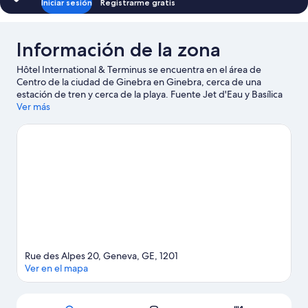
Iniciar sesión
Registrarme gratis
Información de la zona
Hôtel International & Terminus se encuentra en el área de
Centro de la ciudad de Ginebra en Ginebra, cerca de una
estación de tren y cerca de la playa. Fuente Jet d'Eau y Basílica
de Notre Dame son lugares emblemáticos locales, y algunos de
Ver más
los puntos de interés del área incluyen Jardines Botánicos y
Playa de Ginebra. ¿Quieres asistir a un evento o partido mientras
estás en la ciudad? Consulta el calendario de Estadio Patinoire
des Vernets o Estadio Stade de Geneve.
Visita nuestra guía de
Ginebra
Rue des Alpes 20, Geneva, GE, 1201
Ver en el mapa
Sección del mapa