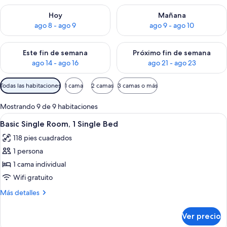
Consulta la disponibilidad para hoy ago 8 - ago 9
Consulta la disponibilidad pa
Hoy
Mañana
ago 8 - ago 9
ago 9 - ago 10
Consulta la disponibilidad para este fin de semana ago 14 - ag
Consulta la disponibilidad pa
Este fin de semana
Próximo fin de semana
ago 14 - ago 16
ago 21 - ago 23
Filtros
Todas las habitaciones
1 cama
2 camas
3 camas o más
disponibles
para
Mostrando 9 de 9 habitaciones
las
Abrir
Habitación de hotel pequeña con cama, e
4
Basic Single Room, 1 Single Bed
habitaciones
todas
118 pies cuadrados
las
1 persona
fotos
de
1 cama individual
Basic
Wifi gratuito
Single
Más
Más detalles
Room,
detalles
1
sobre
Ver precio
Basic
Single