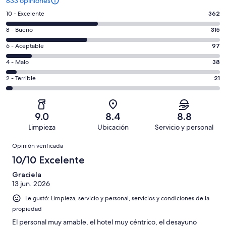
833 opiniones
Puntuación
10 - Excelente
362
de
Puntuación
8 - Bueno
315
10,
de
es
Puntuación
6 - Aceptable
97
8,
decir,
de
es
Puntuación
4 - Malo
38
Excelente.
6,
decir,
de
Basada
es
Puntuación
2 - Terrible
21
Bueno.
4,
en
decir,
de
Basada
es
362
Aceptable.
2,
en
decir,
de
Basada
es
315
Malo.
9.0
8.4
8.8
833
en
decir,
de
Basada
Limpieza
Ubicación
Servicio y personal
opiniones
97
Terrible.
833
en
Opiniones
de
Basada
opiniones
Opinión verificada
38
833
en
de
10/10 Excelente
opiniones
21
833
de
Graciela
opiniones
13 jun. 2026
833
opiniones
Le gustó: Limpieza, servicio y personal, servicios y condiciones de la
propiedad
El personal muy amable, el hotel muy céntrico, el desayuno