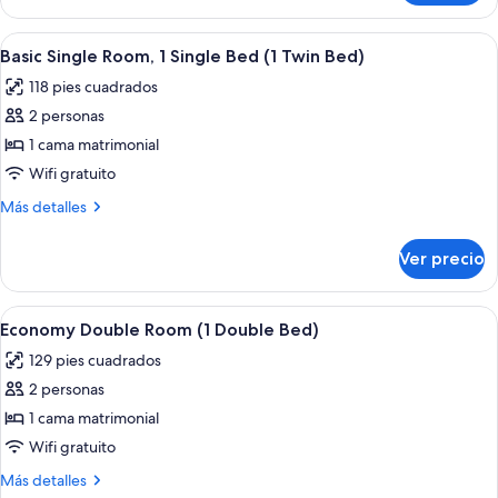
superior
o
con
Abrir
Minibar, caja de seguridad en la habita
2
6
1
Basic Single Room, 1 Single Bed (1 Twin Bed)
todas
individuales
cama
118 pies cuadrados
matrimonial
las
o
2 personas
fotos
2
de
1 cama matrimonial
individuales
Basic
Wifi gratuito
Single
Más
Más detalles
Room,
detalles
1
sobre
Ver precio
Basic
Single
Single
Bed
Room,
Abrir
Minibar, caja de seguridad en la habita
(1
8
1
Economy Double Room (1 Double Bed)
todas
Single
Twin
129 pies cuadrados
Bed
las
Bed)
(1
2 personas
fotos
Twin
de
1 cama matrimonial
Bed)
Economy
Wifi gratuito
Double
Más
Más detalles
Room