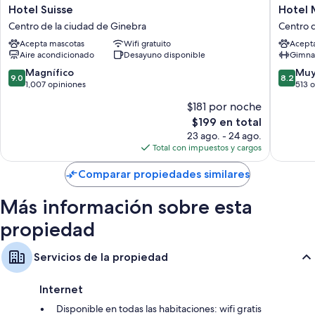
Las 63 habitaciones cuentan con comodidades como chimenea, además
Hotel
Hotel
Hotel Suisse
Hotel
de detalles como wifi gratis y silla de escritorio. Los huéspedes destacan
Suisse
Montan
Centro de la ciudad de Ginebra
Centro 
de forma especial la limpieza de las habitaciones.
Centro
Centro
Acepta mascotas
Wifi gratuito
Acept
de
de
Otros de los servicios que también disfrutarás son:
Aire acondicionado
Desayuno disponible
Gimna
la
la
ciudad
ciudad
9.0
8.2
Magnífico
Muy
Baños con amenidades de baño gratuitas y secadoras de cabello
9.0
8.2
de
de
de
de
1,007 opiniones
513 
Televisiones de pantalla plana con canales de televisión premium
Ginebra
Ginebra
10,
10,
$181 por noche
Magnífico,
Muy
Armarios o clósets, teteras eléctricas y calefacción
El
$199 en total
1,007
bueno,
precio
opiniones
513
23 ago. - 24 ago.
actual
opinion
Total con impuestos y cargos
es
de
Comparar propiedades similares
$199
Más información sobre esta
propiedad
Servicios de la propiedad
Internet
Disponible en todas las habitaciones: wifi gratis