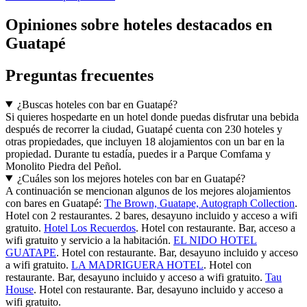
Opiniones sobre hoteles destacados en
Guatapé
Preguntas frecuentes
¿Buscas hoteles con bar en Guatapé?
Si quieres hospedarte en un hotel donde puedas disfrutar una bebida
después de recorrer la ciudad, Guatapé cuenta con 230 hoteles y
otras propiedades, que incluyen 18 alojamientos con un bar en la
propiedad. Durante tu estadía, puedes ir a Parque Comfama y
Monolito Piedra del Peñol.
¿Cuáles son los mejores hoteles con bar en Guatapé?
A continuación se mencionan algunos de los mejores alojamientos
con bares en Guatapé:
The Brown, Guatape, Autograph Collection
.
Hotel con 2 restaurantes. 2 bares, desayuno incluido y acceso a wifi
gratuito.
Hotel Los Recuerdos
. Hotel con restaurante. Bar, acceso a
wifi gratuito y servicio a la habitación.
EL NIDO HOTEL
GUATAPE
. Hotel con restaurante. Bar, desayuno incluido y acceso
a wifi gratuito.
LA MADRIGUERA HOTEL
. Hotel con
restaurante. Bar, desayuno incluido y acceso a wifi gratuito.
Tau
House
. Hotel con restaurante. Bar, desayuno incluido y acceso a
wifi gratuito.