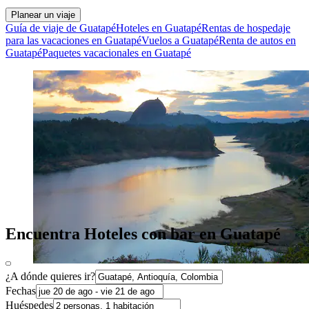
Planear un viaje
Guía de viaje de Guatapé
Hoteles en Guatapé
Rentas de hospedaje
para las vacaciones en Guatapé
Vuelos a Guatapé
Renta de autos en
Guatapé
Paquetes vacacionales en Guatapé
Encuentra Hoteles con bar en Guatapé
¿A dónde quieres ir?
Fechas
Huéspedes