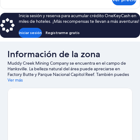
Cabaña
familiar,
varias
Inicia sesión y reserva para acumular crédito OneKeyCash en
camas
miles de hoteles. ¡Más recompensas te llevan a más aventuras!
Iniciar sesión
Registrarme gratis
Información de la zona
Muddy Creek Mining Company se encuentra en el campo de
Hanksville. La belleza natural del área puede apreciarse en
Factory Butte y Parque Nacional Capitol Reef. También puedes
darte una vuelta por Parque estatal de Goblin Valley. Si quieres
Ver más
disfrutar del aire libre, aquí puedes hacer paseos a caballo,
exploración de cuevas y paseos a pie o ciclismo en senderos, o
usar una bicicleta rentada para recorrer los alrededores.
Visita
nuestra guía de Hanksville
Ver más cabañas en renta en Hanksville