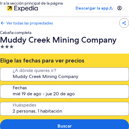
Ir a la sección principal de la página
Descargar la app
Ver todas las propiedades
Cabaña completa
Muddy Creek Mining Company
Propiedad
de
3.0
Elige las fechas para ver precios
estrellas
¿A dónde quieres ir?
Fechas
Huéspedes
Buscar