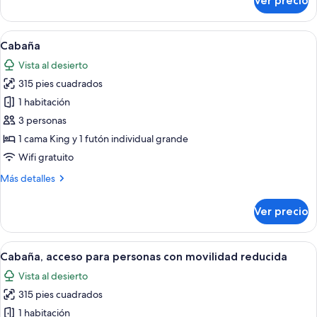
Ver precio
Cabaña,
2
camas
Abrir
Interior de una cabaña de madera con 
11
Queen
Cabaña
todas
size
Vista al desierto
las
315 pies cuadrados
fotos
de
1 habitación
Cabaña
3 personas
1 cama King y 1 futón individual grande
Wifi gratuito
Más
Más detalles
detalles
sobre
Ver precio
Cabaña
Abrir
Un dormitorio de cabaña de madera co
8
Cabaña, acceso para personas con movilidad reducida
todas
Vista al desierto
las
315 pies cuadrados
fotos
de
1 habitación