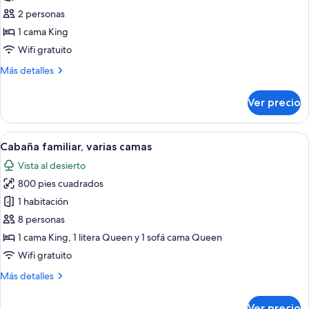
Cabaña,
2 personas
acceso
1 cama King
para
Wifi gratuito
personas
Más
Más detalles
con
detalles
movilidad
sobre
Ver precio
reducida
Cabaña,
acceso
para
Abrir
Interior acogedor de una cabaña con 
6
personas
Cabaña familiar, varias camas
todas
con
Vista al desierto
movilidad
las
reducida
800 pies cuadrados
fotos
de
1 habitación
Cabaña
8 personas
familiar,
1 cama King, 1 litera Queen y 1 sofá cama Queen
varias
Wifi gratuito
camas
Más
Más detalles
detalles
sobre
Ver precio