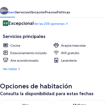
Company
erior
Siguiente
51+
Resumen
Servicios
Ubicación
Precios
Políticas
Opiniones
Excepcional
9.8
Ver las 205 opiniones
9.8 de 10,
Servicios principales
Cocina
Acepta mascotas
Estacionamiento incluido
Wifi gratuito
Aire acondicionado
Lavandería
Frigobar, microondas, tetera eléctrica
Ver todos
Opciones de habitación
Consulta la disponibilidad para estas fechas
Consulta la disponibilidad para hoy ago 6 - ago 7
Consulta la disponibilidad pa