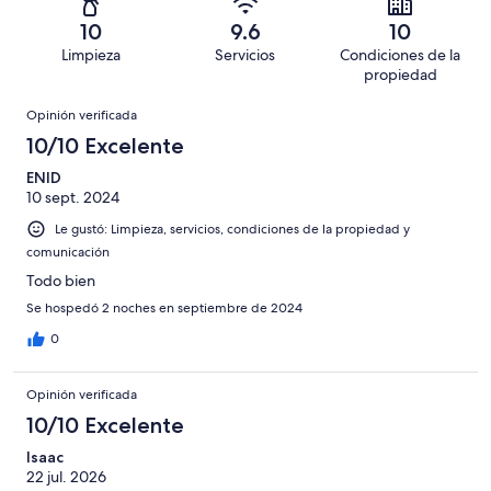
en
decir,
de
Basada
es
19
Malo.
10
9.6
10
205
en
decir,
de
Basada
Limpieza
Servicios
Condiciones de la
opiniones
4
Terrible.
205
en
propiedad
de
Basada
opiniones
0
Opiniones
205
en
Opinión verificada
de
opiniones
1
10/10 Excelente
205
de
opiniones
ENID
205
10 sept. 2024
opiniones
Le gustó: Limpieza, servicios, condiciones de la propiedad y
comunicación
Todo bien
Se hospedó 2 noches en septiembre de 2024
0
Opinión verificada
10/10 Excelente
Isaac
22 jul. 2026