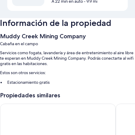
A 22 min en auto
- 9.9 mi
Información de la propiedad
Muddy Creek Mining Company
Cabaña en el campo
Servicios como fogata, lavandería y área de entretenimiento al aire libre
te esperan en Muddy Creek Mining Company. Podrás conectarte al wifi
gratis en las habitaciones.
Estos son otros servicios:
Estacionamiento gratis
Check-out exprés, asadores y no se permite fumar en la propiedad
Propiedades similares
Muebles de exterior
Los huéspedes suelen dejar opiniones positivas de aspectos como la
Whispering Sands Motel
Dukes Sl
atención del personal y la ubicación
Características de la habitación
Todas las habitaciones de Muddy Creek Mining Company cuentan con