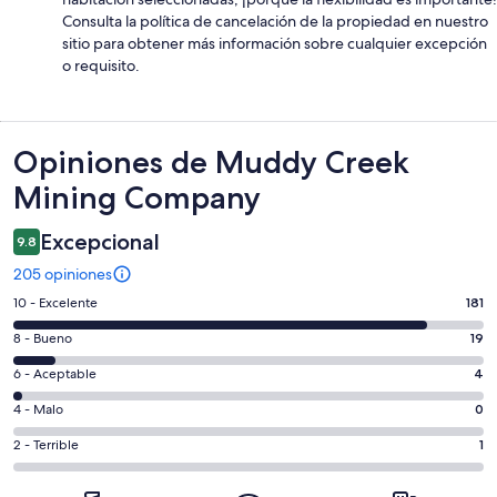
Consulta la política de cancelación de la propiedad en nuestro
sitio para obtener más información sobre cualquier excepción
o requisito.
Opiniones
Opiniones de Muddy Creek
Mining Company
Excepcional
9.8
205 opiniones
Puntuación
10 - Excelente
181
de
Puntuación
8 - Bueno
19
10,
de
es
Puntuación
6 - Aceptable
4
8,
decir,
de
es
Puntuación
4 - Malo
0
Excelente.
6,
decir,
de
Basada
es
Puntuación
2 - Terrible
1
Bueno.
4,
en
decir,
de
Basada
es
181
Aceptable.
2,