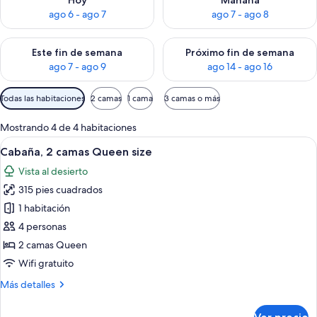
Hoy
Mañana
ago 6 - ago 7
ago 7 - ago 8
Consulta la disponibilidad para este fin de semana ago 7 - ag
Consulta la disponibilidad par
Este fin de semana
Próximo fin de semana
ago 7 - ago 9
ago 14 - ago 16
Filtros
Todas las habitaciones
2 camas
1 cama
3 camas o más
disponibles
para
Mostrando 4 de 4 habitaciones
las
Abrir
Una cabaña de madera con dos camas, u
8
Cabaña, 2 camas Queen size
habitaciones
todas
Vista al desierto
las
315 pies cuadrados
fotos
de
1 habitación
Cabaña,
4 personas
2
2 camas Queen
camas
Wifi gratuito
Queen
Más
Más detalles
size
detalles
sobre