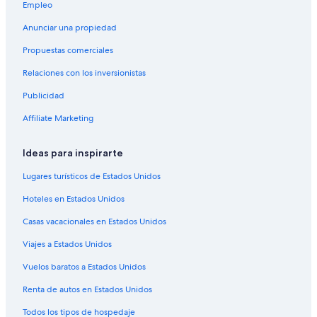
Hoteles de golf en Denver
Empleo
Hoteles con spa en Denver
Anunciar una propiedad
Hoteles de ski en Denver
Propuestas comerciales
Hoteles de lujo en Denver
Relaciones con los inversionistas
Hoteles en la playa en Denver
Publicidad
Hoteles familiares en Denver
Affiliate Marketing
Hoteles históricos en Denver
Hoteles románticos en Denver
Ideas para inspirarte
Hoteles baratos en Denver
Lugares turísticos de Estados Unidos
Hoteles cerca del acuario en Denver
Hoteles en Estados Unidos
Hoteles cerca del lago en Denver
Casas vacacionales en Estados Unidos
Hoteles con bar en Denver
Viajes a Estados Unidos
Hoteles con cocina en Denver
Vuelos baratos a Estados Unidos
Hoteles con desayuno incluido en Denver
Renta de autos en Estados Unidos
Hoteles con estacionamiento en Denver
Todos los tipos de hospedaje