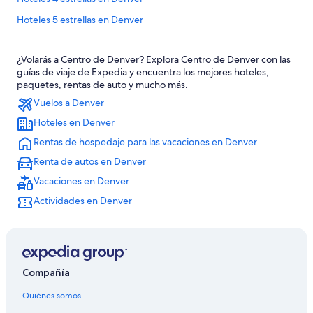
Hoteles 5 estrellas en Denver
Apart-Hoteles en Denver
¿Volarás a Centro de Denver? Explora Centro de Denver con las
B&B en Denver
guías de viaje de Expedia y encuentra los mejores hoteles,
Cabañas en Denver
paquetes, rentas de auto y mucho más.
Vuelos a Denver
Casas de huéspedes en Denver
Hoteles en Denver
Casas vacacionales en Denver
Rentas de hospedaje para las vacaciones en Denver
Chalets en Denver
Renta de autos en Denver
Resorts en Denver
Vacaciones en Denver
Condominios en Denver
Actividades en Denver
Apartamentos en Denver
Hostales en Denver
Apart-Hoteles en Denver
Hilton Hotels en Denver
Compañía
Hoteles con casino en Denver
Quiénes somos