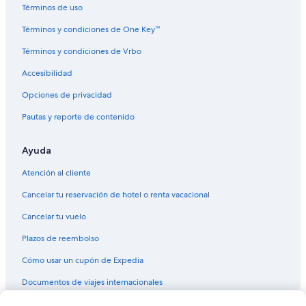
Términos de uso
Hoteles en Suntree
Términos y condiciones de One Key™
Villas en Suntree
Términos y condiciones de Vrbo
Condominios en Hidden Creek
Hoteles cerca de Baytree National Golf Links
Accesibilidad
Hoteles con spa en Cocoa Village
Opciones de privacidad
Pautas y reporte de contenido
Ayuda
Atención al cliente
Cancelar tu reservación de hotel o renta vacacional
Cancelar tu vuelo
Plazos de reembolso
Cómo usar un cupón de Expedia
Documentos de viajes internacionales