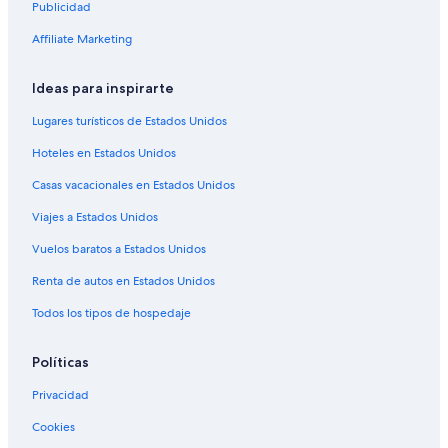
Publicidad
Hoteles baratos en Cocoa
Affiliate Marketing
Hoteles en Cocoa
Moteles en Cocoa
Ideas para inspirarte
Hoteles cerca de Club de golf Turtle Creek
Lugares turísticos de Estados Unidos
Hoteles baratos en Rockledge
Hoteles en Estados Unidos
Hoteles en Rockledge
Casas vacacionales en Estados Unidos
Villas en Rockledge
Viajes a Estados Unidos
Hoteles 4 estrellas en Suntree
Vuelos baratos a Estados Unidos
Hoteles 5 estrellas en Suntree
Renta de autos en Estados Unidos
Apart-Hoteles en Suntree
Todos los tipos de hospedaje
Apartamentos en Suntree
Accor Hotels en Suntree
Políticas
Hoteles de Best Western en Suntree
Privacidad
Hoteles de Extended Stay America en Suntree
Cookies
Marriott Hotels & Resorts en Suntree