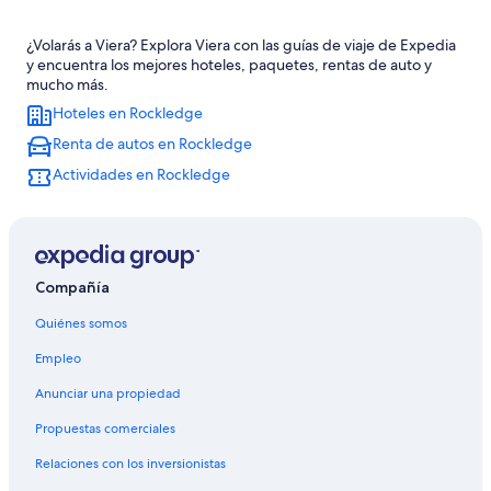
Resorts en Merritt Island
¿Volarás a Viera? Explora Viera con las guías de viaje de Expedia
Apartamentos en Merritt Island
y encuentra los mejores hoteles, paquetes, rentas de auto y
Hilton Hotels en Merritt Island
mucho más.
Hoteles en Rockledge
Hoteles para ir de compras en Merritt Island
Renta de autos en Rockledge
Hoteles todo incluido en Merritt Island
Actividades en Rockledge
Hoteles de lujo en Merritt Island
Hoteles en la playa en Merritt Island
Hoteles baratos en Merritt Island
Hoteles con alberca en Merritt Island
Compañía
Hoteles de La Quinta Inn & Suites en Merritt Island
Quiénes somos
Hoteles en Merritt Island
Empleo
Moteles en Merritt Island
Anunciar una propiedad
Hoteles cerca de Brevard Zoo
Propuestas comerciales
Hoteles cerca de Isla Merritt
Relaciones con los inversionistas
Cabañas en Cocoa