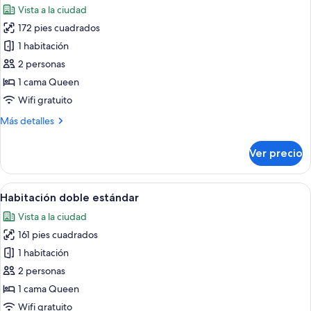
camas
Vista a la ciudad
individuales
las
172 pies cuadrados
fotos
de
1 habitación
Habitación
2 personas
doble
1 cama Queen
estándar
Wifi gratuito
Más
Más detalles
detalles
sobre
Ver precio
Habitación
doble
estándar
Abrir
Habitación de hotel con cama, escritorio,
5
Habitación doble estándar
todas
Vista a la ciudad
las
161 pies cuadrados
fotos
de
1 habitación
Habitación
2 personas
doble
1 cama Queen
estándar
Wifi gratuito