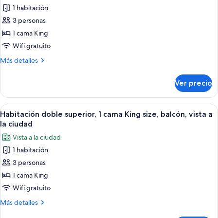
1 habitación
Habitación
doble
3 personas
superior,
1 cama King
1
Wifi gratuito
cama
Más
Más detalles
King
detalles
size,
sobre
Ver precio
Habitación
vista
doble
a
superior,
Abrir
Una habitación de hotel con cama, escri
la
5
1
Habitación doble superior, 1 cama King size, balcón, vista a
todas
ciudad
cama
la ciudad
King
las
Vista a la ciudad
size,
fotos
vista
1 habitación
de
a
3 personas
Habitación
la
ciudad
doble
1 cama King
superior,
Wifi gratuito
1
Más
Más detalles
cama
detalles