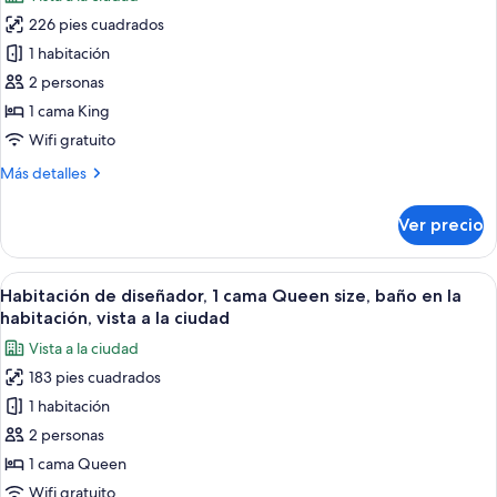
fotos
Terraza,
226 pies cuadrados
de
vista
1 habitación
Habitación
a
la
doble
2 personas
ciudad
exclusiva,
1 cama King
1
Wifi gratuito
cama
Más
Más detalles
King
detalles
size,
sobre
Ver precio
Habitación
Terraza,
doble
vista
exclusiva,
Abrir
Un dormitorio ordenado con una cama g
a
6
1
Habitación de diseñador, 1 cama Queen size, baño en la
todas
la
cama
habitación, vista a la ciudad
King
las
ciudad
Vista a la ciudad
size,
fotos
Terraza,
183 pies cuadrados
de
vista
1 habitación
Habitación
a
la
de
2 personas
ciudad
diseñador,
1 cama Queen
1
Wifi gratuito