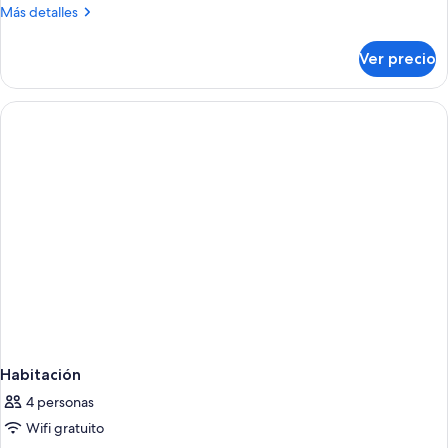
Más
Más detalles
detalles
sobre
Ver precio
Habitación
Habitación
4 personas
Wifi gratuito