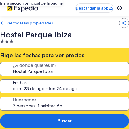
Ir a la sección principal de la página
Descargar la app
Ver todas las propiedades
Hostal Parque Ibiza
Propiedad
de
3.0
Elige las fechas para ver precios
estrellas
¿A dónde quieres ir?
Fechas
Huéspedes
Buscar