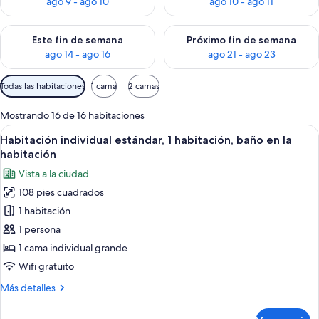
ago 9 - ago 10
ago 10 - ago 11
Consulta la disponibilidad para este fin de semana ago 14 - ag
Consulta la disponibilidad pa
Este fin de semana
Próximo fin de semana
ago 14 - ago 16
ago 21 - ago 23
Filtros
Todas las habitaciones
1 cama
2 camas
disponibles
para
Mostrando 16 de 16 habitaciones
las
Abrir
Habitación de hotel con cama, mesita 
6
Habitación individual estándar, 1 habitación, baño en la
habitaciones
todas
habitación
las
Vista a la ciudad
fotos
108 pies cuadrados
de
1 habitación
Habitación
individual
1 persona
estándar,
1 cama individual grande
1
Wifi gratuito
habitación,
Más
Más detalles
baño
detalles
en
sobre