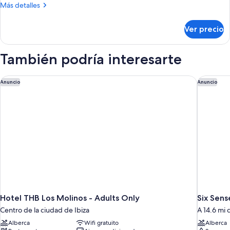
Más
Más detalles
detalles
sobre
Ver precio
Habitación
También podría interesarte
Hotel THB Los Molinos - Adults Only
Six Sense
Anuncio
Anuncio
Hotel THB Los Molinos - Adults Only
Six Sens
Centro de la ciudad de Ibiza
A 14.6 mi 
Alberca
Wifi gratuito
Alberca