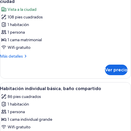
ciudad
individuales
las
Vista a la ciudad
fotos
108 pies cuadrados
de
1 habitación
Habitación
individual
1 persona
básica,
1 cama matrimonial
baño
Wifi gratuito
compartido,
Más
Más detalles
vista
detalles
a
sobre
Ver precio
Habitación
la
individual
ciudad
básica,
Abrir
Un dormitorio con cabecera capitonada
4
baño
Habitación individual básica, baño compartido
todas
compartido,
86 pies cuadrados
vista
las
a
1 habitación
fotos
la
de
1 persona
ciudad
Habitación
1 cama individual grande
individual
Wifi gratuito