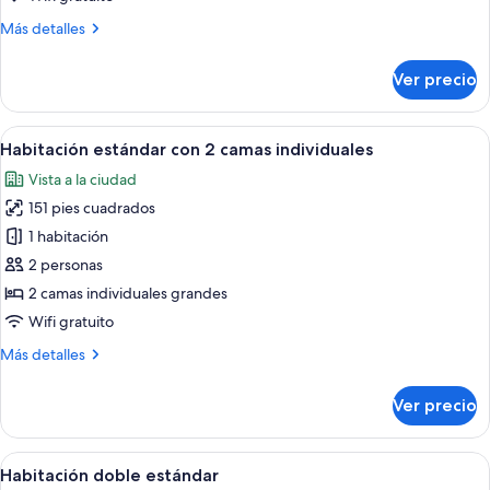
cama
Más
Más detalles
Queen
detalles
size,
sobre
Ver precio
Habitación
baño
de
en
diseñador,
Abrir
Una habitación de hotel con dos camas
la
5
1
Habitación estándar con 2 camas individuales
todas
habitación,
cama
Vista a la ciudad
Queen
las
vista
size,
151 pies cuadrados
fotos
a
baño
de
1 habitación
la
en
Habitación
la
ciudad
2 personas
habitación,
estándar
2 camas individuales grandes
vista
con
Wifi gratuito
a
2
la
Más
Más detalles
camas
ciudad
detalles
individuales
sobre
Ver precio
Habitación
estándar
con
Abrir
Una cama bien hecha con sábanas blanc
6
2
Habitación doble estándar
todas