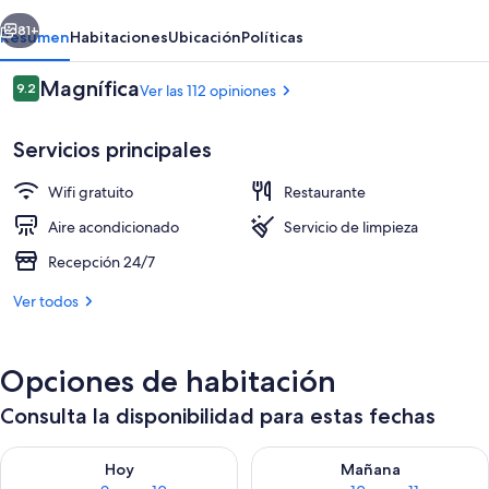
erior
Siguiente
81+
Resumen
Habitaciones
Ubicación
Políticas
Opiniones
Magnífica
9.2
Ver las 112 opiniones
9.2 de 10,
Servicios principales
Wifi gratuito
Restaurante
Aire acondicionado
Servicio de limpieza
Recepción 24/7
Terraza o patio
Ver todos
Opciones de habitación
Consulta la disponibilidad para estas fechas
Consulta la disponibilidad para hoy ago 9 - ago 10
Consulta la disponibilidad par
Hoy
Mañana