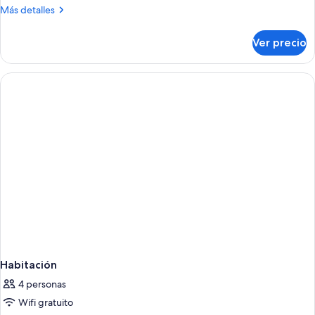
Más
Más detalles
detalles
sobre
Ver precio
Habitación
Habitación
4 personas
Wifi gratuito