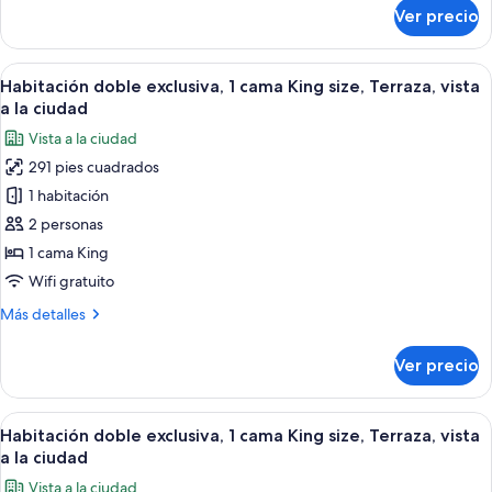
King
sobre
Ver precio
Habitación
size,
doble
balcón,
superior,
Abrir
Una habitación de hotel moderna con 
vista
5
1
Habitación doble exclusiva, 1 cama King size, Terraza, vista
todas
cama
a
a la ciudad
King
las
la
Vista a la ciudad
size,
fotos
ciudad
balcón,
291 pies cuadrados
de
vista
1 habitación
Habitación
a
la
doble
2 personas
ciudad
exclusiva,
1 cama King
1
Wifi gratuito
cama
Más
Más detalles
King
detalles
size,
sobre
Ver precio
Habitación
Terraza,
doble
vista
exclusiva,
Abrir
Habitación de hotel moderna con una 
a
6
1
Habitación doble exclusiva, 1 cama King size, Terraza, vista
todas
la
cama
a la ciudad
King
las
ciudad
Vista a la ciudad
size,