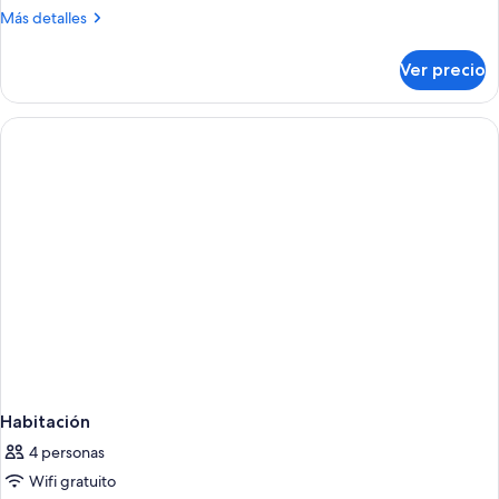
básica,
Más
Más detalles
baño
detalles
compartido
sobre
Ver precio
Habitación
individual
básica,
baño
compartido
Habitación
4 personas
Wifi gratuito