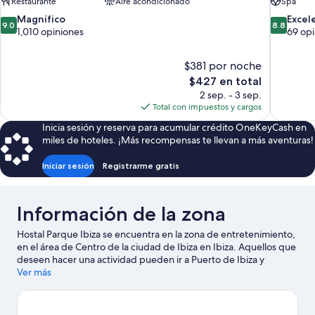
Restaurante
Aire acondicionado
Spa
9.0
8.8
Magnífico
Excel
9.0
8.8
de
de
1,010 opiniones
69 opi
10,
10,
Magnífico,
Excelente
$381 por noche
1,010
69
El
$427 en total
opiniones
opiniones
precio
2 sep. - 3 sep.
actual
Total con impuestos y cargos
es
Inicia sesión y reserva para acumular crédito OneKeyCash en
de
miles de hoteles. ¡Más recompensas te llevan a más aventuras!
$427
Iniciar sesión
Registrarme gratis
Información de la zona
Hostal Parque Ibiza se encuentra en la zona de entretenimiento,
en el área de Centro de la ciudad de Ibiza en Ibiza. Aquellos que
deseen hacer una actividad pueden ir a Puerto de Ibiza y
Marina/club náutico Botafoch, mientras que quienes quieran
Ver más
apreciar la belleza natural de la zona pueden visitar Playa Bossa y
Playa de Figueretas. También vale la pena conocer Parque Gran
Piruleto, Playa d'en Bossa y Circuito de karts Ibiza Karting San