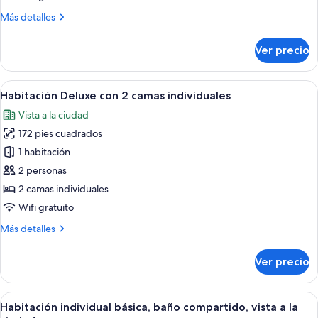
Más
Más detalles
detalles
sobre
Ver precio
Habitación
doble
estándar
Abrir
Habitación de hotel con una cama grand
5
Habitación Deluxe con 2 camas individuales
todas
Vista a la ciudad
las
172 pies cuadrados
fotos
de
1 habitación
Habitación
2 personas
Deluxe
2 camas individuales
con
Wifi gratuito
2
Más
Más detalles
camas
detalles
individuales
sobre
Ver precio
Habitación
Deluxe
con
Abrir
Habitación de hotel con una cama grand
7
2
Habitación individual básica, baño compartido, vista a la
todas
camas