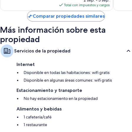
opiniones
actual
opinion
Total con impuestos y cargos
es
de
Comparar propiedades similares
$242
Más información sobre esta
propiedad
Servicios de la propiedad
Internet
Disponible en todas las habitaciones: wifi gratis
Disponible en algunas áreas comunes: wifi gratis
Estacionamiento y transporte
No hay estacionamiento en la propiedad
Alimentos y bebidas
1 cafetería/café
1 restaurante