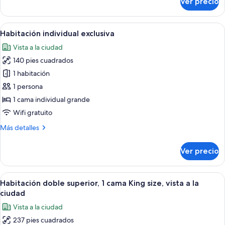
Ver precio
Habitación
la
individual
habitación
estándar,
Abrir
Habitación de hotel con una cama gr
6
1
Habitación individual exclusiva
todas
habitación,
Vista a la ciudad
baño
las
en
140 pies cuadrados
fotos
la
de
1 habitación
habitación
Habitación
1 persona
individual
1 cama individual grande
exclusiva
Wifi gratuito
Más
Más detalles
detalles
sobre
Ver precio
Habitación
individual
exclusiva
Abrir
Una cama bien hecha con cabecera, un
5
Habitación doble superior, 1 cama King size, vista a la
todas
ciudad
las
Vista a la ciudad
fotos
237 pies cuadrados
de