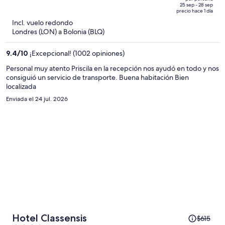
de
of
25 sep - 28 sep
precio hace 1 día
$1,036
5
Incl. vuelo redondo
y
Londres (LON) a Bolonia (BLQ)
ahora
es
9.4
/
10
¡Excepcional! (1002 opiniones)
de
$824
Personal muy atento Priscila en la recepción nos ayudó en todo y nos
consiguió un servicio de transporte. Buena habitación Bien
por
localizada
persona
Enviada el 24 jul. 2026
El
Hotel Classensis
$615