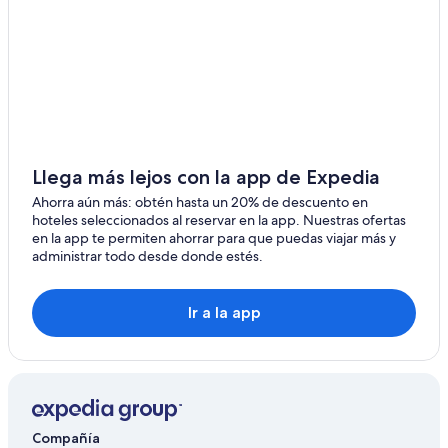
Hoteles en Ebnat-Kappel
Hoteles en Wittenbach
Hoteles 3 estrellas en Bollingen
Hoteles en Bollingen
Hoteles en Bütschwil
B&B en Rapperswil-Jona
Llega más lejos con la app de Expedia
Hoteles en Rapperswil-Jona
Ahorra aún más: obtén hasta un 20% de descuento en
hoteles seleccionados al reservar en la app. Nuestras ofertas
Hoteles en Gaiserwald
en la app te permiten ahorrar para que puedas viajar más y
administrar todo desde donde estés.
Hoteles en Gommiswald
Hoteles cerca de Säntis
Ir a la app
Hoteles en Lichtensteig
Hoteles en Stein
Apartamentos en Abtwil
Compañía