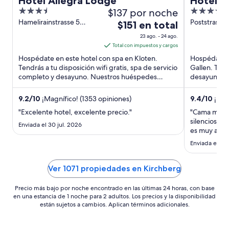
Hotel Allegra Lodge
Hotel W
3.5
$137 por noche
4
out
out
Hamelirainstrasse 5
Poststrasse 
El
$151 en total
Kloten
SG
of
of
precio
23 ago. - 24 ago.
5
5
es
Total con impuestos y cargos
de
Hospédate en este hotel con spa en Kloten.
Hospédate e
$151
Tendrás a tu disposición wifi gratis, spa de servicio
Gallen. Tendr
completo y desayuno. Nuestros huéspedes
en
desayuno y 
destacan el desayuno ...
huéspedes d
total
por
9.2
/
10
¡Magnífico! (1353 opiniones)
9.4
/
10
¡Exce
noche
"Excelente hotel, excelente precio."
"Cama muy c
del
silencioso ,
Enviada el 30 jul. 2026
23
es muy ama
ago
Enviada el 14 
al
24
Ver 1071 propiedades en Kirchberg
ago
Precio más bajo por noche encontrado en las últimas 24 horas, con base
en una estancia de 1 noche para 2 adultos. Los precios y la disponibilidad
están sujetos a cambios. Aplican términos adicionales.