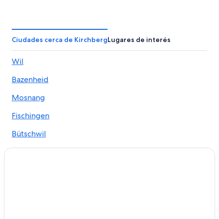
Hoteles en Ernetschwil
Casas flotantes en Schmerikon
Hoteles en Schmerikon
Ciudades cerca de Kirchberg
Lugares de interés
Hoteles en Sankt Peterzell
Wil
Hoteles en Wil
Bazenheid
Hoteles en Hemberg
Hoteles 2 estrellas en Amden
Mosnang
Hoteles de senderismo en Amden
Fischingen
Hoteles en Amden
Bütschwil
Hoteles cerca de Plaza Roja
Sirnach
Hoteles en Wattwil
Jonschwil
Hoteles en Flawil
Hoteles en Gossau
Hoteles en Distrito de Saint Gallen
Apartamentos en Cantón de San Galo