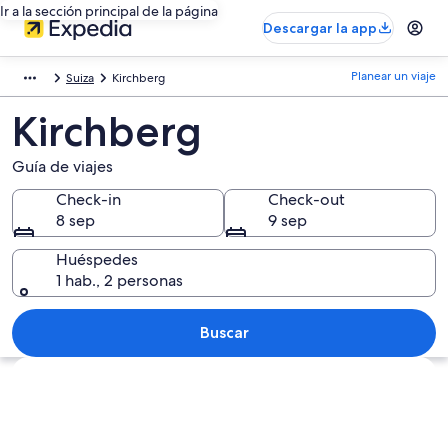
Ir a la sección principal de la página
Descargar la app
Planear un viaje
Suiza
Kirchberg
Kirchberg
Guía de viajes
Check-in
Check-out
8 sep
9 sep
Huéspedes
1 hab., 2 personas
Buscar
Explorar mapa