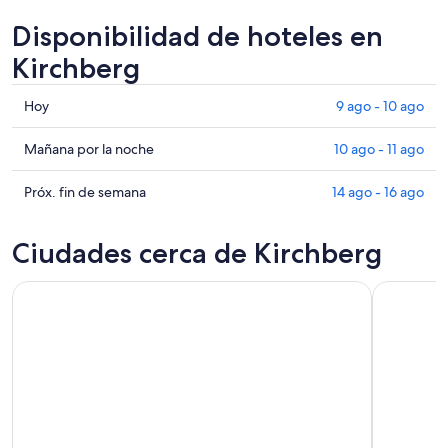
Disponibilidad de hoteles en
Kirchberg
Consultar
Hoy
9 ago - 10 ago
precios
en
Consultar
Mañana por la noche
10 ago - 11 ago
Kirchberg
precios
para
en
Consultar
Próx. fin de semana
14 ago - 16 ago
hoy,
Kirchberg
precios
9
para
en
Ciudades cerca de Kirchberg
ago
mañana
Kirchberg
-
por
para
10
la
el
ago
noche,
próximo
10
fin
ago
de
-
semana,
11
14
ago
ago
-