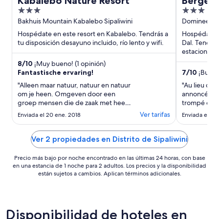
Kabalebo Nature Resort
Bergend
3
3
Resort
out
out
Bakhuis Mountain Kabalebo Sipaliwini
Domineestra
of
of
Hospédate en este resort en Kabalebo. Tendrás a
Hospédate e
5
5
tu disposición desayuno incluido, río lento y wifi.
Dal. Tendrás
estacionamie
aeropuerto. 
8
/
10
¡Muy bueno! (1 opinión)
Fantastische ervaring!
7
/
10
¡Bueno!
"Alleen maar natuur, natuur en natuur
"Au lieu de
om je heen. Omgeven door een
annoncé. La 
groep mensen die de zaak met heel
trompé et no
veel liefde beheren. Prachtige
Toutes les a
Ver tarifas
Enviada el 20 ene. 2018
Enviada el 5 
tochten door de ongerepte jungle,
tandis qu'il 
met een professionele begeleiding.
gratuites. P
Ver verwijderd van enige menselijke
souriant et 
Ver 2 propiedades en Distrito de Sipaliwini
invloed of cultuur. Als je dat zoekt, zit
beaucoup. Pa
je hier verkeerd."
ni d'internet
Precio más bajo por noche encontrado en las últimas 24 horas, con base
en una estancia de 1 noche para 2 adultos. Los precios y la disponibilidad
están sujetos a cambios. Aplican términos adicionales.
Disponibilidad de hoteles en