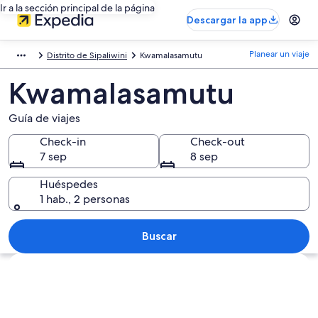
Ir a la sección principal de la página
Descargar la app
Planear un viaje
Distrito de Sipaliwini
Kwamalasamutu
Kwamalasamutu
Guía de viajes
Check-in
Check-out
7 sep
8 sep
Huéspedes
1 hab., 2 personas
Buscar
Explorar mapa