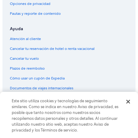
Opciones de privacidad
Pautas y reporte de contenido
Ayuda
Atención al cliente
Cancelar tu reservación de hotel o renta vacacional
Cancelar tu vuelo
Plazos de reembolso
Cómo usar un cupón de Expedia
Documentos de viajes internacionales
Este sitio utiliza cookies y tecnologías de seguimiento
© 2026 Expedia, Inc., una empresa de Expedia Group. Todos los
derechos reservados. Expedia y el logo de Expedia son marcas
similares. Como se indica en nuestro Aviso de privacidad, es
registradas o marcas comerciales de Expedia, Inc. CST# 2029030-50.
posible que tanto nosotros como nuestros socios
recopilemos datos personales y otros detalles. Al continuar
utilizando nuestro sitio web, aceptas nuestro Aviso de
privacidad y los Términos de servicio.