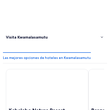
Visita Kwamalasamutu
Las mejores opciones de hoteles en Kwamalasamutu
Kabalebo Nature Resort
Bergendal A