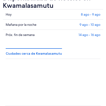
Kwamalasamutu
Consultar
Hoy
8 ago - 9 ago
precios
en
Consultar
Mañana por la noche
9 ago - 10 ago
Kwamalasamutu
precios
para
en
Consultar
Próx. fin de semana
14 ago - 16 ago
hoy,
Kwamalasamutu
precios
8
para
en
ago
mañana
Kwamalasamutu
Ciudades cerca de Kwamalasamutu
-
por
para
9
la
el
ago
noche,
próximo
9
fin
ago
de
-
semana,
10
14
ago
ago
-
16
ago