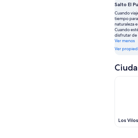
Salto El 
ago
noche,
fin
8
de
Cuando viaje
ago
tiempo para 
semana,
naturaleza e
-
7
Cuando esté
9
ago
disfrutar de 
ago
-
Ver menos
9
Ver propie
ago
Ciuda
Los Vilos