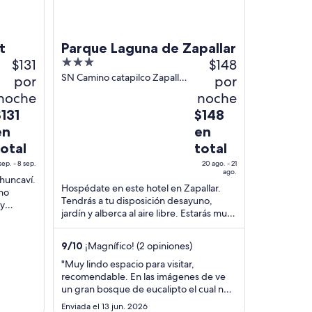
t
Parque Laguna de Zapallar
$131
3
$148
out
SN Camino catapilco Zapallar
por
por
Valparaíso
of
noche
noche
5
l
El
$131
$148
recio
precio
en
en
s
es
total
total
e
de
sep. - 8 sep.
20 ago. - 21
131
$148
ago.
huncaví.
n
en
Hospédate en este hotel en Zapallar.
uno
otal
total
Tendrás a tu disposición desayuno,
 y
jardín y alberca al aire libre. Estarás muy
or
por
rca de
cerca de atracciones como Playa Aguas
oche
noche
Blancas ...
el
del
9
/
10
¡Magnífico! (2 opiniones)
20
"Muy lindo espacio para visitar,
ep
ago
recomendable. En las imágenes de ve
l
al
un gran bosque de eucalipto el cual no
es real. Son un par de árboles. Lo que
21
Enviada el 13 jun. 2026