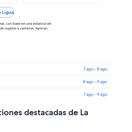
hace que la vista no sea tan maravillosa.
ep
ago
El espacio común no se encontraba 100
adaptado a recibir gente. Quizá que
a Ligua
durante la temporada de verano existan
..."
ras, con base en una estancia de
stán sujetos a cambios. Aplican
7 ago - 8 ago
8 ago - 9 ago
7 ago - 9 ago
ciones destacadas de La