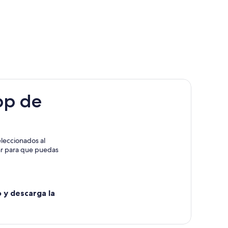
pp de
illo
leccionados al
rar para que puedas
o y descarga la