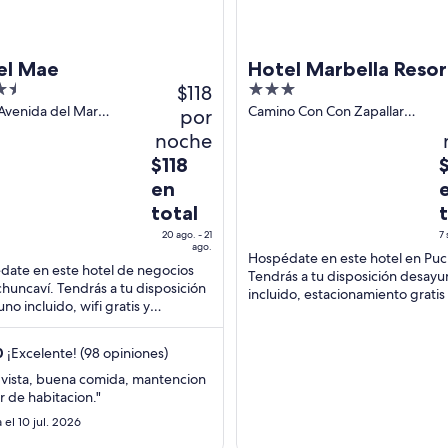
el Mae
Hotel Marbella Resor
$118
3
out
Avenida del Mar
Camino Con Con Zapallar
por
ncavi Región de
km.35 Puchuncavi Valparaíso
of
noche
aíso
5
El
E
$118
precio
p
en
es
e
total
de
d
20 ago. - 21
7 
$118
$
ago.
Hospédate en este hotel en Puc
en
e
date en este hotel de negocios
Tendrás a tu disposición desay
total
t
huncaví. Tendrás a tu disposición
incluido, estacionamiento gratis
no incluido, wifi gratis y
por
p
servicios de spa. Estarás muy ce
onamiento gratis. Estarás muy
noche
n
atracciones ...
de atracciones ...
del
d
0
¡Excelente! (98 opiniones)
20
7
 vista, buena comida, mantencion
ago
s
r de habitacion."
al
a
 el 10 jul. 2026
21
8