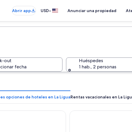
•
Abrir app
USD
Anunciar una propiedad
Ate
k-out
Huéspedes
cionar fecha
1 hab., 2 personas
es opciones de hoteles en La Ligua
Rentas vacacionales en La Lig
Mae
Hotel Marbella Resort