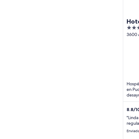
Hot
3.5
out
3600 
Puchu
of
Valpar
5
Hospé
en Puc
desayu
estaci
cerca 
8.8
/
1
"Linda
regula
Enviada