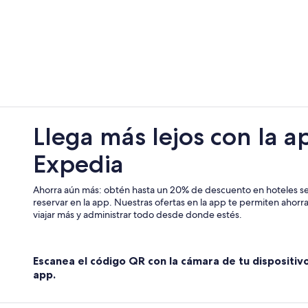
Hoteles en Zapallar
Casas de huéspedes en Nogales
Hoteles 4 estrellas en Maitencillo
Cabañas en Maitencillo
Casas de huéspedes en Maitencillo
Hoteles de golf en Maitencillo
Llega más lejos con la a
Hoteles de lujo en Maitencillo
Expedia
Hoteles con hidromasaje en Maitenc
Hoteles en Maitencillo
Ahorra aún más: obtén hasta un 20% de descuento en hoteles se
Cabañas en La Laguna
reservar en la app. Nuestras ofertas en la app te permiten ahor
viajar más y administrar todo desde donde estés.
Cabañas en Los Molles
Hoteles cerca de Playa de Zapallar
Escanea el código QR con la cámara de tu dispositiv
app.