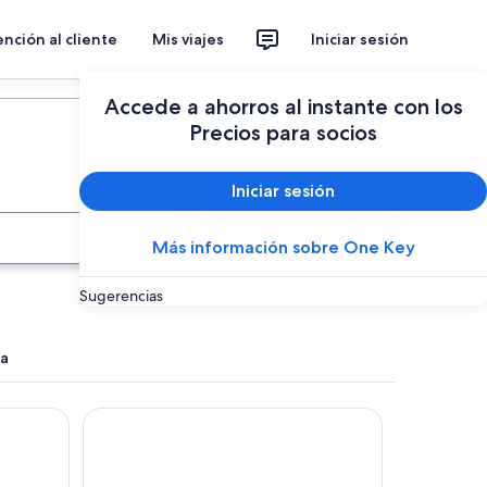
nción al cliente
Mis viajes
Iniciar sesión
Planear un viaje
Accede a ahorros al instante con los
Precios para socios
Iniciar sesión
Buscar
Más información sobre One Key
Sugerencias
ua
Parque Laguna de Zapallar