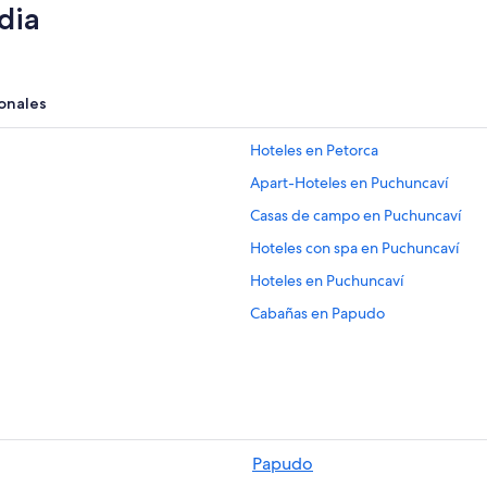
dia
onales
Hoteles en Petorca
Apart-Hoteles en Puchuncaví
Casas de campo en Puchuncaví
Hoteles con spa en Puchuncaví
Hoteles en Puchuncaví
Cabañas en Papudo
Hoteles en Papudo
Hoteles en Provincia de Petorca
Cabañas en Zapallar
Hostales en Zapallar
Papudo
Hoteles con hidromasaje en Zapall