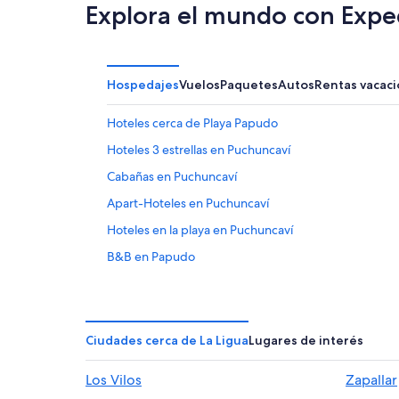
Explora el mundo con Expe
Hospedajes
Vuelos
Paquetes
Autos
Rentas vacaci
Hoteles cerca de Playa Papudo
Hoteles 3 estrellas en Puchuncaví
Cabañas en Puchuncaví
Apart-Hoteles en Puchuncaví
Hoteles en la playa en Puchuncaví
B&B en Papudo
Apartamentos en Papudo
Hoteles cerca de Playa Luna
Hoteles en Cachagua
Ciudades cerca de La Ligua
Lugares de interés
Casas de campo en Zapallar
Los Vilos
Zapallar
Hoteles de lujo en Zapallar