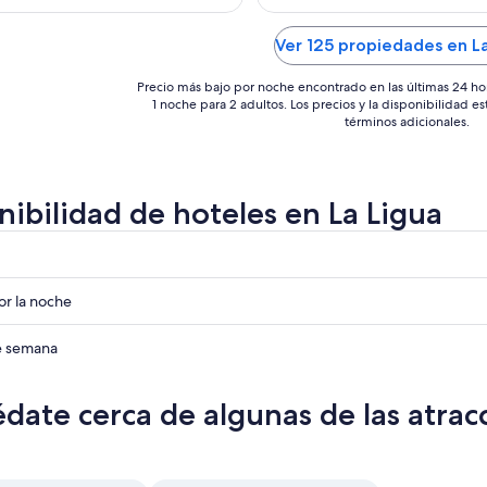
ago
s
Ver 125 propiedades en L
Precio más bajo por noche encontrado en las últimas 24 ho
1 noche para 2 adultos. Los precios y la disponibilidad e
términos adicionales.
nibilidad de hoteles en La Ligua
r
r
r la noche
r
de semana
date cerca de algunas de las atrac