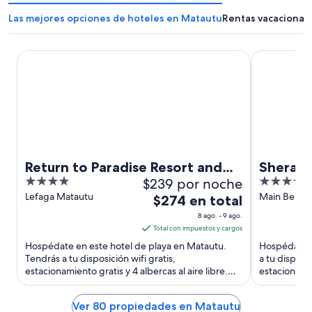
Las mejores opciones de hoteles en Matautu
Rentas vacacional
Return to Paradise Resort and Spa
Sheraton Sa
Return to Paradise Resort and
Sherato
4
$239 por noche
5
Spa
Hotel &
out
out
Lefaga Matautu
Main Beach
El
$274 en total
of
of
precio
8 ago. - 9 ago.
5
5
es
Total con impuestos y cargos
de
Hospédate en este hotel de playa en Matautu.
Hospédate e
$274
Tendrás a tu disposición wifi gratis,
a tu disposi
estacionamiento gratis y 4 albercas al aire libre.
en
estacionami
Nuestros huéspedes destacan ...
atracciones 
total
por
Ver 80 propiedades en Matautu