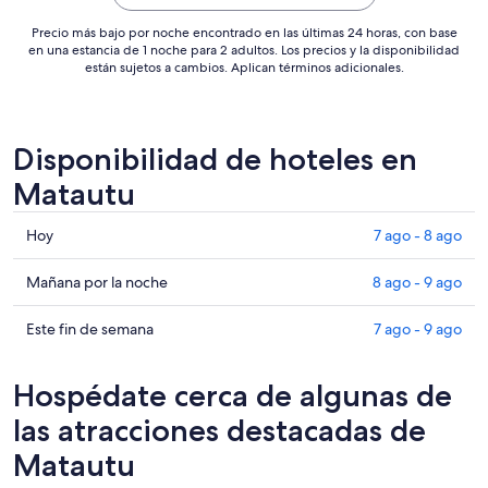
noche
del
Precio más bajo por noche encontrado en las últimas 24 horas, con base
8
en una estancia de 1 noche para 2 adultos. Los precios y la disponibilidad
están sujetos a cambios. Aplican términos adicionales.
ago
al
9
ago
Disponibilidad de hoteles en
Matautu
Consultar
Hoy
7 ago - 8 ago
precios
en
Consultar
Mañana por la noche
8 ago - 9 ago
Matautu
precios
para
en
Consultar
Este fin de semana
7 ago - 9 ago
hoy,
Matautu
precios
7
para
en
Hospédate cerca de algunas de
ago
mañana
Matautu
-
por
para
las atracciones destacadas de
8
la
este
Matautu
ago
noche,
fin