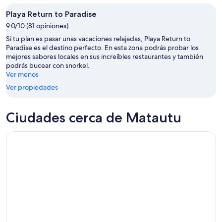
8
de
ago
semana,
Playa Return to Paradise
-
7
9.0/10 (81 opiniones)
9
ago
Si tu plan es pasar unas vacaciones relajadas, Playa Return to
ago
-
Paradise es el destino perfecto. En esta zona podrás probar los
9
mejores sabores locales en sus increíbles restaurantes y también
ago
podrás bucear con snorkel.
Ver menos
Ver propiedades
Ciudades cerca de Matautu