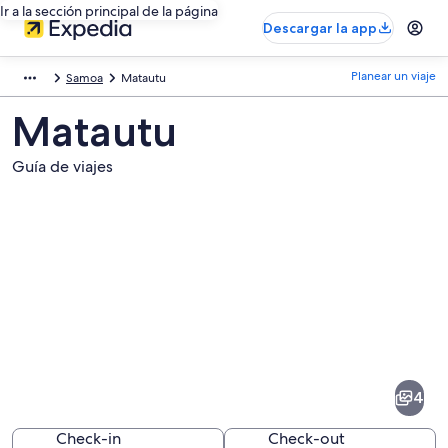
Ir a la sección principal de la página
Descargar la app
Planear un viaje
Samoa
Matautu
Matautu
Guía de viajes
Fotos
de
Matautu
4
Check-in
Check-out