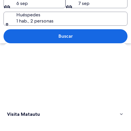
6 sep
7 sep
Huéspedes
1 hab., 2 personas
Una playa con palmeras, costa rocosa 
Buscar
Explorar mapa
Visita Matautu