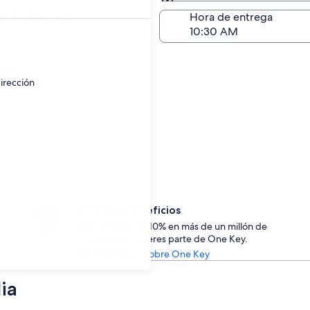
Devolución (igual a la e
a de devolución
Hora de entrega
go
ayor.
irección
Accede a beneficios
Ahorra desde un 10% en más de un millón de
rentas de auto si eres parte de One Key.
Ver información sobre One Key
ia