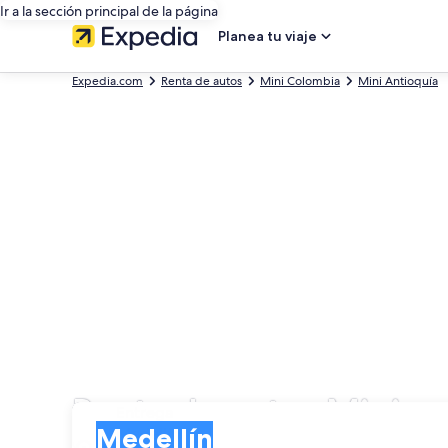
Ir a la sección principal de la página
Planea tu viaje
Expedia.com
Renta de autos
Mini Colombia
Mini Antioquía
Renta de autos Mini e
Entrega
Entrega
Medellín