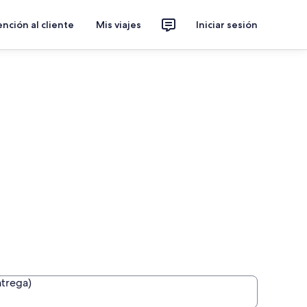
nción al cliente
Mis viajes
Iniciar sesión
ntrega)