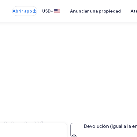
•
Abrir app
USD
Anunciar una propiedad
Ate
n Medellín
Devolución (igual a la e