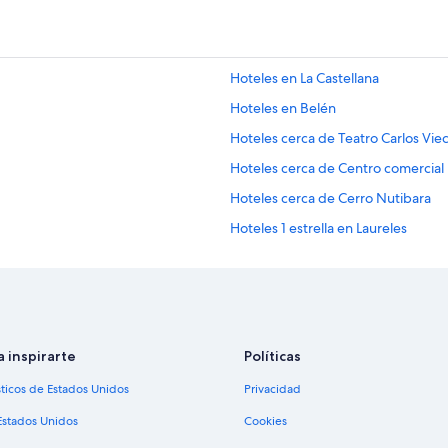
Hoteles en La Castellana
Hoteles en Belén
Hoteles cerca de Teatro Carlos Vie
Hoteles cerca de Centro comercial
Hoteles cerca de Cerro Nutibara
Hoteles 1 estrella en Laureles
Hoteles 4 estrellas en Laureles
Apart-Hoteles en Laureles
Hoteles con spa en Laureles
Hoteles de negocios en Laureles
a inspirarte
Políticas
Hoteles baratos en Laureles
sticos de Estados Unidos
Privacidad
Hoteles con bar en Laureles
Estados Unidos
Cookies
Hoteles con estacionamiento en La