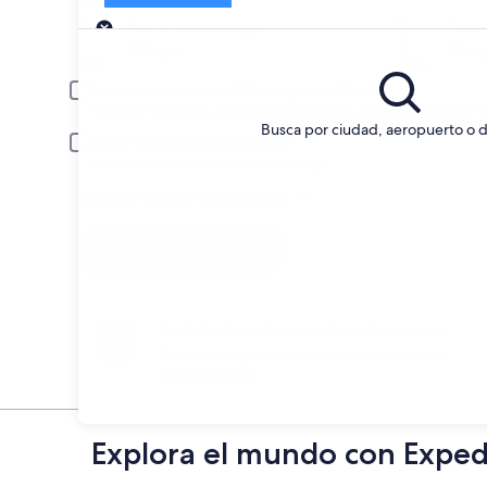
Entrega
Fecha de entrega
Fech
20 ago
21 a
Conductor menor de 30 o mayor de 70 años
Puede ser necesario un cargo extra por conductor joven o adulto m
Busca por ciudad, aeropuerto o d
Incluir tarifas para socios AARP
La membresía se verificará en la entrega.
Tengo un código de descuento
Buscar
Anticípate a los cambios de planes
Cancela sin penalización en rentas de auto
seleccionadas.
Explora el mundo con Exped