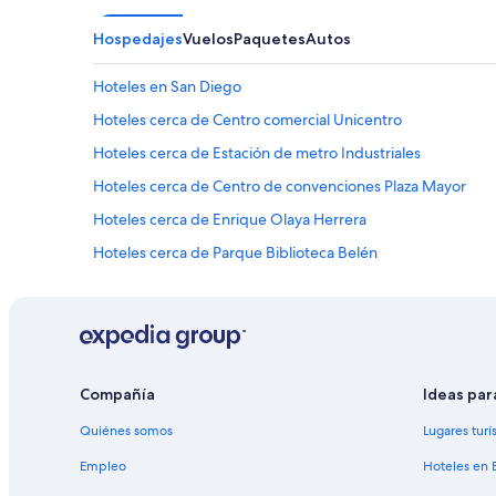
Hospedajes
Vuelos
Paquetes
Autos
Hoteles en San Diego
Hoteles cerca de Centro comercial Unicentro
Hoteles cerca de Estación de metro Industriales
Hoteles cerca de Centro de convenciones Plaza Mayor
Hoteles cerca de Enrique Olaya Herrera
Hoteles cerca de Parque Biblioteca Belén
Hoteles 3 estrellas en Laureles
Hoteles 5 estrellas en Laureles
Hoteles con casino en Laureles
Hoteles de lujo en Laureles
Compañía
Ideas par
Hoteles históricos en Laureles
Quiénes somos
Lugares turí
Hoteles con aire acondicionado en Laureles
Empleo
Hoteles en 
Hoteles con desayuno incluido en Laureles