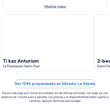
ago
de
-
semana,
Mostrar mapa
10
14
ago
ago
Ti kaz Anturium
2-bedroo
-
16
ago
Ti kaz Anturium
2-be
La Possession Saint-Paul
pool
Saint-Pa
Ver 1294 propiedades en Mirador Le Maido
Precio más bajo por noche encontrado en las últimas 24 horas, con base en una
estancia de 1 noche para 2 adultos. Los precios y la disponibilidad están sujetos a
cambios. Aplican términos adicionales.