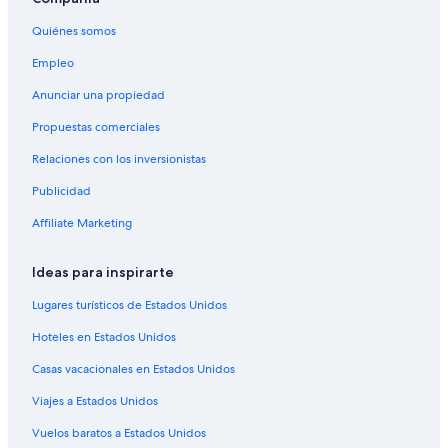
Hoteles en Saint-Gilles-les-Bains
Quiénes somos
Casas de huéspedes en Este de Reunión
Empleo
Hoteles en Este de Reunión
Anunciar una propiedad
Hoteles en Bois de Nefles
Propuestas comerciales
Hoteles en Le Lambert
Relaciones con los inversionistas
Hoteles en Saint-Pierre
Publicidad
Casas de huéspedes en Saint-Paul
Affiliate Marketing
Hoteles en Saint-André
Villas en Saint-André
Ideas para inspirarte
Hoteles en Territorio de la Costa Oeste
Lugares turísticos de Estados Unidos
Hoteles en La Saline Les Bains
Hoteles en Estados Unidos
Hoteles con spa en Saint-Denis
Casas vacacionales en Estados Unidos
Hoteles con desayuno incluido en Saint-Denis
Viajes a Estados Unidos
Hoteles de Independent en Saint-Denis
Vuelos baratos a Estados Unidos
Hoteles en Saint-Denis