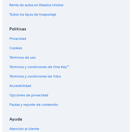
Renta de autos en Estados Unidos
Hoteles en Saint-Louis
Todos los tipos de hospedaje
Hoteles en Casabona
Hoteles cerca de Caldera volcánica Cirque de Mafate
Políticas
Apart-Hoteles en Hell-Bourg
Privacidad
Hoteles en Hell-Bourg
Cookies
Hoteles en Saint-Gilles-les Hauts
Términos de uso
Hoteles en Maniron
Términos y condiciones de One Key™
Hoteles en Le Portail
Términos y condiciones de Vrbo
Hoteles en La Possession
Accesibilidad
Hoteles en Le Brûlé
Opciones de privacidad
Hoteles en Saint-Leu
Pautas y reporte de contenido
Hoteles con bar en Sainte-Clotilde
Hoteles en Sainte-Clotilde
Ayuda
Atención al cliente