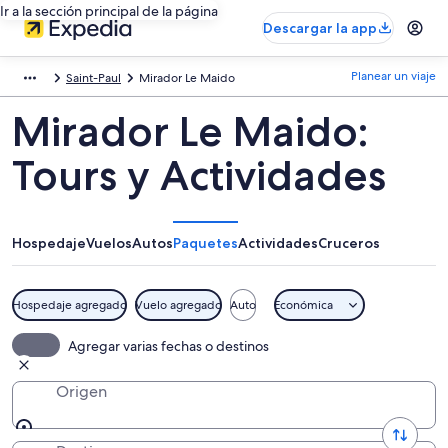
Ir a la sección principal de la página
Descargar la app
Planear un viaje
Saint-Paul
Mirador Le Maido
Mirador Le Maido:
Tours y Actividades
Hospedaje
Vuelos
Autos
Paquetes
Actividades
Cruceros
Hospedaje agregado
Vuelo agregado
Auto
Económica
Agregar varias fechas o destinos
Origen