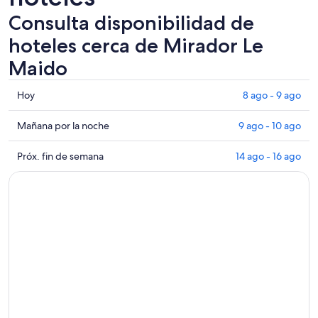
Consulta disponibilidad de
hoteles cerca de Mirador Le
Maido
Consultar
Hoy
8 ago - 9 ago
los
precios
Consultar
Mañana por la noche
9 ago - 10 ago
cerca
precios
de
cerca
Consultar
Próx. fin de semana
14 ago - 16 ago
Mirador
de
precios
Le
Mirador
cerca
Maido
Le
de
para
Maido
Mirador
hoy,
para
Le
8
mañana
Maido
ago
por
para
-
la
el
9
noche,
próximo
ago
9
fin