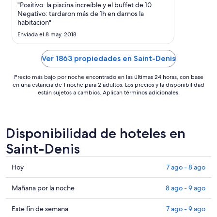
noche
"Positivo: la piscina increíble y el buffet de 10
del
Negativo: tardaron más de 1h en darnos la
habitacion"
15
ago
Enviada el 8 may. 2018
al
16
Ver 1863 propiedades en Saint-Denis
ago
Precio más bajo por noche encontrado en las últimas 24 horas, con base
en una estancia de 1 noche para 2 adultos. Los precios y la disponibilidad
están sujetos a cambios. Aplican términos adicionales.
Disponibilidad de hoteles en
Saint-Denis
Consultar
Hoy
7 ago - 8 ago
precios
en
Consultar
Mañana por la noche
8 ago - 9 ago
Saint-
precios
Denis
en
Consultar
Este fin de semana
7 ago - 9 ago