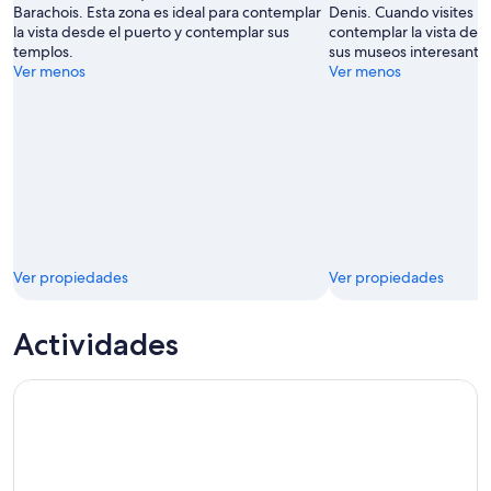
Barachois. Esta zona es ideal para contemplar
Denis. Cuando visites l
la vista desde el puerto y contemplar sus
contemplar la vista desd
templos.
sus museos interesante
Ver menos
Ver menos
Ver propiedades
Ver propiedades
Actividades
Tour privado y guiado de un día por la isla de la Reunión