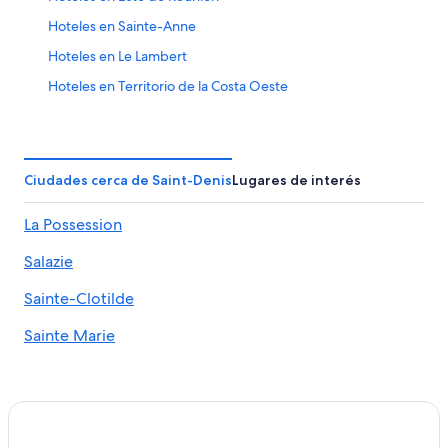
Hoteles en Sainte-Anne
Hoteles en Le Lambert
Hoteles en Territorio de la Costa Oeste
Hoteles en Saint-Gilles-les-Bains
Hoteles con spa en Entre-Deux
Villas en Entre-Deux
Ciudades cerca de Saint-Denis
Lugares de interés
Hoteles en La Possession
La Possession
Hoteles con alberca en Le Tampon
Salazie
Hoteles en Le Tampon
Apart-Hoteles en Sainte-Suzanne
Sainte-Clotilde
Hoteles en Sainte-Suzanne
Sainte Marie
Hoteles con bar en Sainte-Clotilde
Hoteles en Sainte-Clotilde
Hoteles en Bois de Nefles
Hoteles en Le Portail