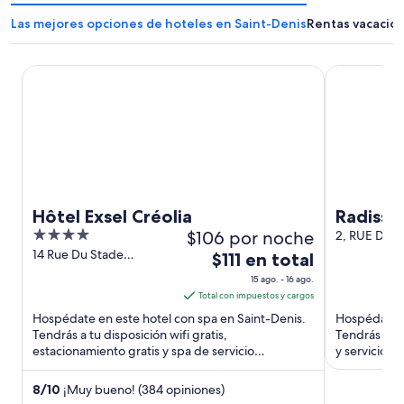
Las mejores opciones de hoteles en Saint-Denis
Rentas vacacion
Hôtel Exsel Créolia
Radisson Hot
Hôtel Exsel Créolia
Radisson
4
$106 por noche
Reunion
2, RUE DORE
Denis
out
14 Rue Du Stade
El
$111 en total
Montgaillard Saint-Denis
of
precio
15 ago. - 16 ago.
5
es
Total con impuestos y cargos
de
Hospédate en este hotel con spa en Saint-Denis.
Hospédate en
$111
Tendrás a tu disposición wifi gratis,
Tendrás a tu
estacionamiento gratis y spa de servicio
en
y servicio d
completo. Estarás muy cerca de ...
cerca de ...
total
por
8
/
10
¡Muy bueno! (384 opiniones)