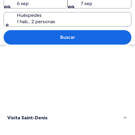
6 sep
7 sep
Huéspedes
1 hab., 2 personas
Un paisaje urbano costero con un ampli
Buscar
Explorar mapa
Visita Saint-Denis