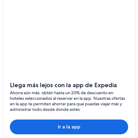
Hoteles en Saint-Benoît
Hoteles en La Saline Les Bains
Apart-Hoteles en Hell-Bourg
Hoteles en Hell-Bourg
Hoteles en Le Brûlé
Hoteles en Saint-André
Villas en Saint-André
Hoteles en Saint-Gilles-les Hauts
Hoteles en Saint-Louis
Llega más lejos con la app de Expedia
Hoteles en Cilaos
Ahorra aún más: obtén hasta un 20% de descuento en
hoteles seleccionados al reservar en la app. Nuestras ofertas
Villas en Cilaos
en la app te permiten ahorrar para que puedas viajar más y
administrar todo desde donde estés.
Hoteles cerca de Caldera volcánica Cirque de Mafate
Hoteles en Sainte Marie
Ir a la app
Hoteles en Centro Ciudad
Hoteles 3 estrellas en Sur de Reunión