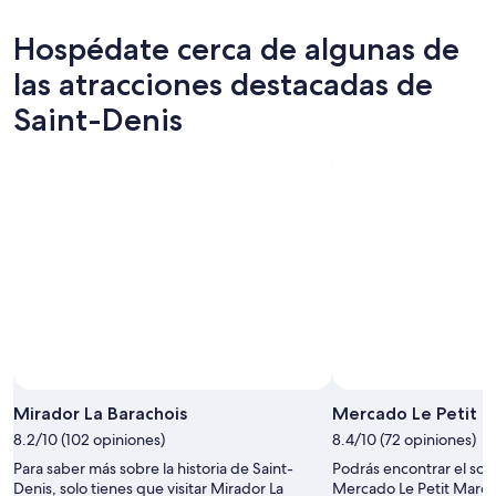
para
Saint-
precios
hoy,
Denis
en
Hospédate cerca de algunas de
7
para
Saint-
ago
mañana
Denis
las atracciones destacadas de
-
por
para
Saint-Denis
8
la
este
ago
noche,
fin
8
de
ago
semana,
-
7
9
ago
ago
-
9
ago
Mirador La Barachois
Mercado Le Petit 
8.2/10 (102 opiniones)
8.4/10 (72 opiniones)
Para saber más sobre la historia de Saint-
Podrás encontrar el sou
Denis, solo tienes que visitar Mirador La
Mercado Le Petit Marché