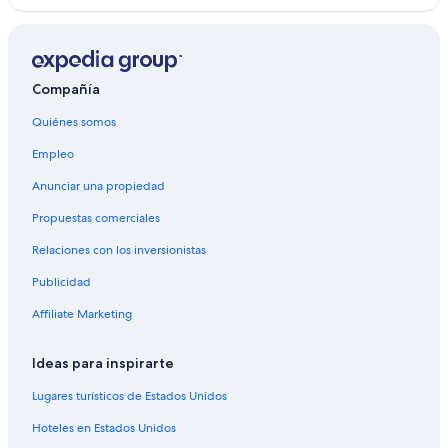
Campings en Sur de Reunión
Condominios en Sur de Reunión
Compañía
Hoteles en la playa en Sur de Reunión
Hoteles en Sur de Reunión
Quiénes somos
Casas de huéspedes en Saint-Paul
Empleo
Hoteles en Saint-Leu
Anunciar una propiedad
Propuestas comerciales
Relaciones con los inversionistas
Publicidad
Affiliate Marketing
Ideas para inspirarte
Lugares turísticos de Estados Unidos
Hoteles en Estados Unidos