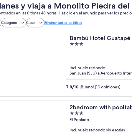
lanes y viaja a Monolito Piedra del
ntrados en las últimas 48 horas. Haz clic en el anuncio para ver los precio
Categoría
Clase
Eliminar todos los filtros
Bambú Hotel Guatapé
3
out
of
5
Incl. vuelo redondo
San Juan (SJU) a Aeropuerto Inte
7.8
/
10
¡Bueno! (10 opiniones)
2bedroom with pooltabl
3
out
El Poblado
of
Incl. vuelo redondo sin escalas