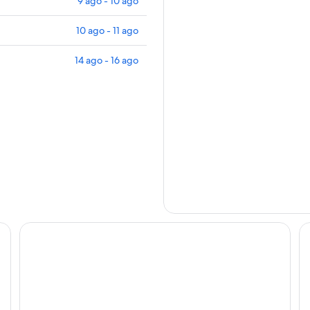
9 ago - 10 ago
10 ago - 11 ago
14 ago - 16 ago
The Brown, Guatape, Autograph Collection
Ca