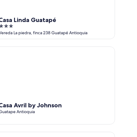
Casa Linda Guatapé
3
out
Vereda La piedra, finca 238 Guatapé Antioquia
of
5
sa Avril by Johnson
Casa Avril by Johnson
Guatape Antioquia
tel Zocalo Campestre