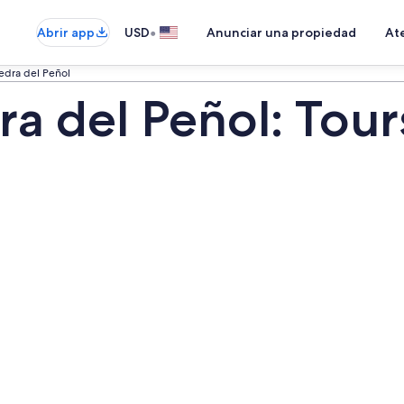
•
Abrir app
USD
Anunciar una propiedad
Ate
edra del Peñol
a del Peñol: Tour