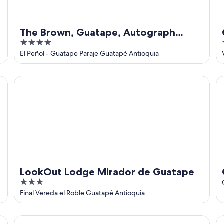
The Brown, Guatape, Autograph
4
Collection
out
El Peñol - Guatape Paraje Guatapé Antioquia
of
5
LookOut Lodge Mirador de Guatape
Ca
LookOut Lodge Mirador de Guatape
3
out
Final Vereda el Roble Guatapé Antioquia
of
5
Woodside Ecoliving Guatape
Ho