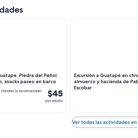
idades
tape, Piedra del Peñol, almuerzo, snacks paseo en barco
Excursión a Guatapé en chiv
uatape, Piedra del Peñol,
Excursión a Guatapé en chi
, snacks paseo en barco
almuerzo y hacienda de Pa
Escobar
$45
 clientes lo recomiendan
por adulto
Ver todas las actividades e