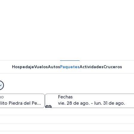
Un camino
Hospedaje
Vuelos
Autos
Paquetes
Actividades
Cruceros
Una monta
no
Fechas
vie. 28 de ago. - lun. 31 de ago.
so con una destacada formación rocosa, un río y asentamientos dispersos.