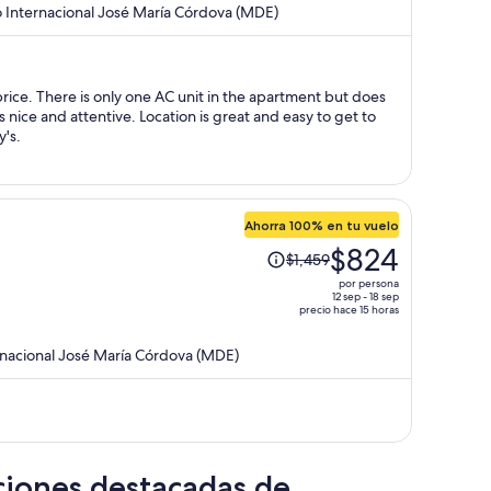
o Internacional José María Córdova (MDE)
y
ahora
es
de
ent but does
$351,813
por
y's.
persona
e
Ahorra 100% en tu vuelo
El
$824
$1,459
precio
por persona
era
12 sep - 18 sep
precio hace 15 horas
de
$1,459
rnacional José María Córdova (MDE)
y
ahora
es
de
$824
por
ciones destacadas de