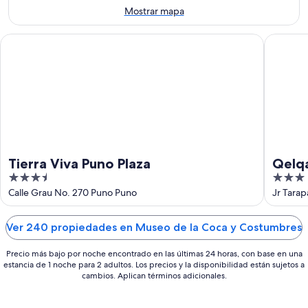
9
noche,
próximo
Mostrar mapa
ago
9
fin
ago
de
Tierra Viva Puno Plaza
Qelqatan
-
semana,
10
14
ago
ago
-
16
ago
Tierra Viva Puno Plaza
Qelqa
3.5
3
out
out
Calle Grau No. 270 Puno Puno
Jr Tara
of
of
5
5
Ver 240 propiedades en Museo de la Coca y Costumbres
Precio más bajo por noche encontrado en las últimas 24 horas, con base en una
estancia de 1 noche para 2 adultos. Los precios y la disponibilidad están sujetos a
cambios. Aplican términos adicionales.