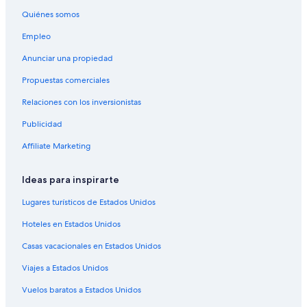
Hoteles todo incluido en Puno
Quiénes somos
Hoteles de lujo en Puno
Empleo
Hoteles de negocios en Puno
Anunciar una propiedad
Hoteles en la playa en Puno
Propuestas comerciales
Hoteles históricos en Puno
Relaciones con los inversionistas
Hoteles románticos en Puno
Publicidad
Hoteles baratos en Puno
Affiliate Marketing
Hoteles cerca del lago en Puno
Hoteles con bar en Puno
Ideas para inspirarte
Hoteles con estacionamiento en Puno
Lugares turísticos de Estados Unidos
Hoteles con guardería en Puno
Hoteles en Estados Unidos
Hoteles con alberca en Puno
Casas vacacionales en Estados Unidos
Hoteles con sauna en Puno
Viajes a Estados Unidos
Hoteles con traslado del/al aeropuerto en Puno
Vuelos baratos a Estados Unidos
Hoteles con vista en Puno