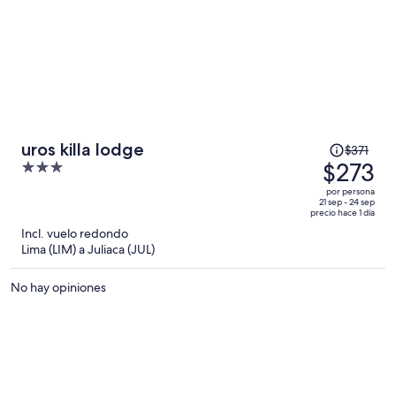
El
uros killa lodge
$371
precio
$273
3
era
out
por persona
de
of
21 sep - 24 sep
precio hace 1 día
$371
5
Incl. vuelo redondo
y
Lima (LIM) a Juliaca (JUL)
ahora
es
No hay opiniones
de
$273
por
persona