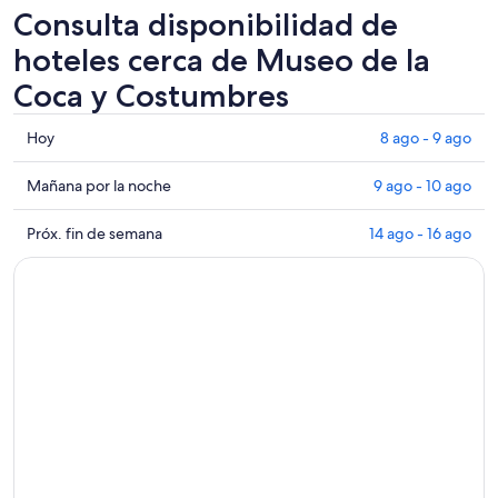
Consulta disponibilidad de
hoteles cerca de Museo de la
Coca y Costumbres
Consultar
Hoy
8 ago - 9 ago
los
precios
Consultar
Mañana por la noche
9 ago - 10 ago
cerca
precios
de
cerca
Consultar
Próx. fin de semana
14 ago - 16 ago
Museo
de
precios
de
Museo
cerca
la
de
de
Coca
la
Museo
y
Coca
de
Costumbres
y
la
para
Costumbres
Coca
hoy,
para
y
8
mañana
Costumbres
ago
por
para
-
la
el