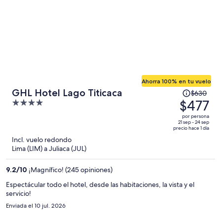
Ahorra 100% en tu vuelo
El
GHL Hotel Lago Titicaca
$630
precio
$477
4
era
out
por persona
de
of
21 sep - 24 sep
precio hace 1 día
$630
5
Incl. vuelo redondo
y
Lima (LIM) a Juliaca (JUL)
ahora
es
9.2
/
10
¡Magnífico! (245 opiniones)
de
$477
Espectácular todo el hotel, desde las habitaciones, la vista y el
servicio!
por
persona
Enviada el 10 jul. 2026