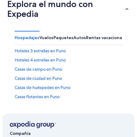
Explora el mundo con
Expedia
Hospedajes
Vuelos
Paquetes
Autos
Rentas vacacionales
Otr
Hoteles 3 estrellas en Puno
Hoteles 4 estrellas en Puno
Casas de campo en Puno
Casas de ciudad en Puno
Casas de huéspedes en Puno
Casas flotantes en Puno
Hostales en Puno
Hoteles Cápsula en Puno
Hoteles con casino en Puno
Hoteles con spa en Puno
Compañía