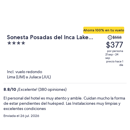
Ahorra 100% en tu vuelo
El
Sonesta Posadas del Inca Lake
$558
precio
$377
4
Titicaca - Puno
era
out
por persona
de
of
21 sep - 24
sep
$558
5
precio hace 1
día
y
Incl. vuelo redondo
ahora
Lima (LIM) a Juliaca (JUL)
es
de
8.8
/
10
¡Excelente! (380 opiniones)
$377
por
El personal del hotel es muy atento y amble. Cuidan mucho la forma
persona
de estar pendientes del huésped. Las Instalaciones muy limpias y
excelentes condiciones
Enviada el 26 jul. 2026