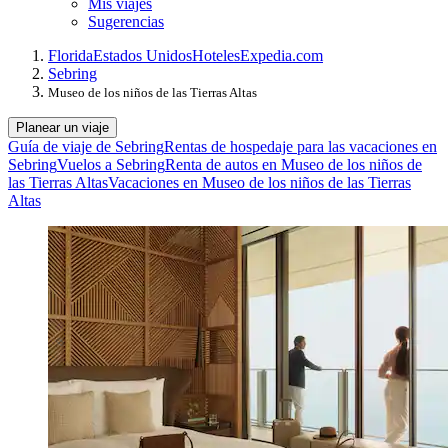
Mis viajes
Sugerencias
Florida
Estados Unidos
Hoteles
Expedia.com
Sebring
Museo de los niños de las Tierras Altas
Planear un viaje
Guía de viaje de Sebring
Rentas de hospedaje para las vacaciones en
Sebring
Vuelos a Sebring
Renta de autos en Museo de los niños de
las Tierras Altas
Vacaciones en Museo de los niños de las Tierras
Altas