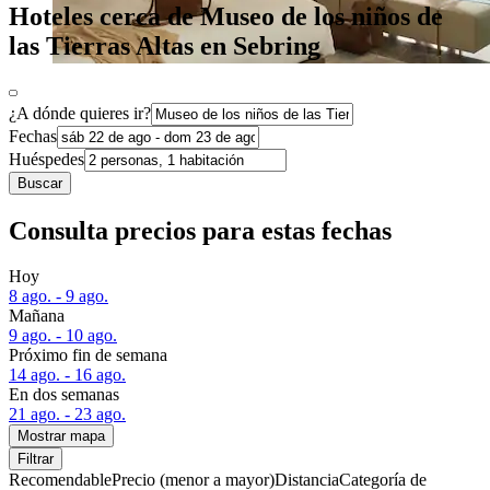
Hoteles cerca de Museo de los niños de
las Tierras Altas en Sebring
¿A dónde quieres ir?
Fechas
Huéspedes
Buscar
Consulta precios para estas fechas
Hoy
8 ago. - 9 ago.
Mañana
9 ago. - 10 ago.
Próximo fin de semana
14 ago. - 16 ago.
En dos semanas
21 ago. - 23 ago.
Mostrar mapa
Filtrar
Recomendable
Precio (menor a mayor)
Distancia
Categoría de