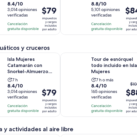
Abierto y Traslad...
8.4
8.8
8.4/10
8.8/10
actividad
actividad
El
$79
El
$8
de
3,014 opiniones
de
5,101 opiniones
dura
dura
precio
preci
verificadas
verificadas
10
10
7
12
impuestos
impues
es
es
con
con
y cargos
y car
horas
horas
Cancelación
Cancelación
incluidos
inclui
de
de
3014
5101
gratuita disponible
gratuita disponible
por adulto
por adu
$79.
$84.
opiniones
opiniones
por
por
adulto
adult
uáticos y cruceros
es Catamarán con Snorkel-Almuerzo Opcional, Bar Abierto y Tra
Tour de esnórquel todo incluido en
Isla Mujeres
Tour de esnórquel
Catamarán con
todo incluido en Isla
Snorkel-Almuerzo
Mujeres
Opcional, Bar
La
La
7 h
7 h o más
Abierto y Traslad...
El
$10
8.4
8.4
8.4/10
8.4/10
actividad
actividad
El
$79
$8
pr
de
3,014 opiniones
de
165 opiniones
dura
dura
precio
ant
verificadas
verificadas
10
10
7
7
impuestos
impues
es
era
con
con
y cargos
y car
horas
horas
Cancelación
Cancelación
incluidos
inclui
de
$1
3014
165
gratuita disponible
gratuita disponible
por adulto
por adu
$79.
y
opiniones
opiniones
por
el
 y actividades al aire libre
adulto
act
es
en cuatrimotos, tirolesa y cenote en Extreme Adventuring Eco
ATV Wild Pass con tirolesas, cenot