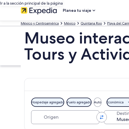
Ir a la sección principal de la página
Planea tu viaje
México y Centroamérica
México
Quintana Roo
Playa del Ca
Museo intera
Tours y Activ
Hospedaje agregado
Vuelo agregado
Auto
Económica
Origen
Desti