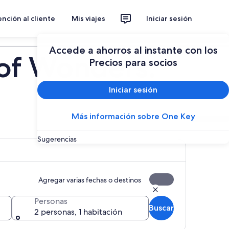
nción al cliente
Mis viajes
Iniciar sesión
Planear un viaje
Accede a ahorros al instante con los
of Wonders:
Precios para socios
Iniciar sesión
Más información sobre One Key
Sugerencias
Agregar varias fechas o destinos
Personas
Buscar
2 personas, 1 habitación