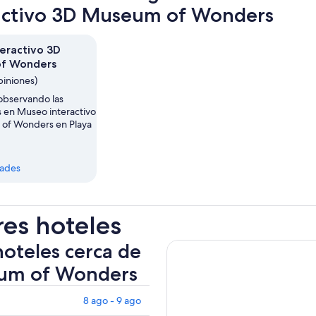
nuev
activo 3D Museum of Wonders
pest
eractivo 3D
f Wonders
piniones)
 observando las
s en Museo interactivo
of Wonders en Playa
dades
res hoteles
hoteles cerca de
eum of Wonders
8 ago - 9 ago