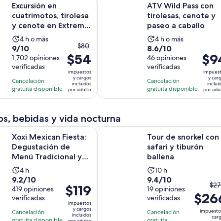
Excursión en
ATV Wild Pass con
$8
cuatrimotos, tirolesa
tirolesas, cenote y
po
y cenote en Extreme
paseo a caballo
ad
Adventuring Eco Park
La
La
4 h o más
4 h o más
El
$80
9.0
8.6
9/10
8.6/10
actividad
actividad
$54
precio
El
$9
de
1,702 opiniones
de
46 opiniones
dura
dura
anterior
preci
verificadas
verificadas
10
10
4
4
impuestos
impues
era
es
con
con
y cargos
y car
horas
horas
Cancelación
Cancelación
incluidos
inclui
$80
de
1702
46
gratuita disponible
gratuita disponible
por adulto
por adu
y
$94.
opiniones
opiniones
el
por
s, bebidas y vida nocturna
actual
adult
es
an Fiesta: Degustación de Menú Tradicional y Tequila Open B
Tour de snorkel con safari y tiburó
Xoxi Mexican Fiesta:
Tour de snorkel con
$54
Degustación de
safari y tiburón
por
Menú Tradicional y
ballena
adulto
Tequila Open Bar
La
La
4 h
10 h
9.2
9.4
9.2/10
9.4/10
actividad
actividad
El
$27
El
$119
de
419 opiniones
de
19 opiniones
dura
dura
$26
pre
precio
verificadas
verificadas
10
10
4
10
impuestos
ant
es
con
con
y cargos
horas
horas
impuesto
Cancelación
Cancelación
era
incluidos
de
car
419
19
gratuita disponible
gratuita
por adulto