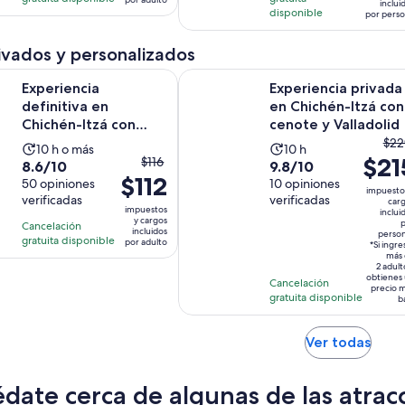
inclui
$2
$119.
disponible
por pers
opiniones
opiniones
y
por
el
adulto
ivados y personalizados
act
Se abrirá 
a definitiva en Chichén-Itzá con cenote y Valladolid
Experiencia privada en Chichén-Itz
es
Experiencia
Experiencia privada
$2
definitiva en
en Chichén-Itzá con
po
Chichén-Itzá con
cenote y Valladolid
El
pe
cenote y Valladolid
$22
La
La
10 h o más
10 h
El
$21
pre
$116
8.6
9.8
8.6/10
9.8/10
actividad
actividad
$112
precio
ant
de
50 opiniones
de
10 opiniones
dura
dura
impuesto
anterior
era
verificadas
verificadas
10
10
car
10
10
impuestos
inclui
era
$2
con
con
y cargos
horas
horas
p
Cancelación
incluidos
$116
perso
y
50
10
gratuita disponible
por adulto
*Si ingre
y
el
más 
opiniones
opiniones
2 adult
el
act
obtienes
Cancelación
precio 
actual
es
gratuita disponible
b
es
$21
$112
po
Se
Ver todas
por
per
abrir
adulto
en
date cerca de algunas de las atra
una