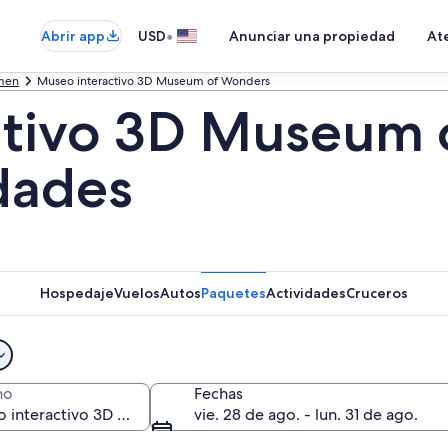
•
Abrir app
USD
Anunciar una propiedad
Ate
rmen
Museo interactivo 3D Museum of Wonders
ctivo 3D Museum 
idades
Hospedaje
Vuelos
Autos
Paquetes
Actividades
Cruceros
no
Fechas
vie. 28 de ago. - lun. 31 de ago.