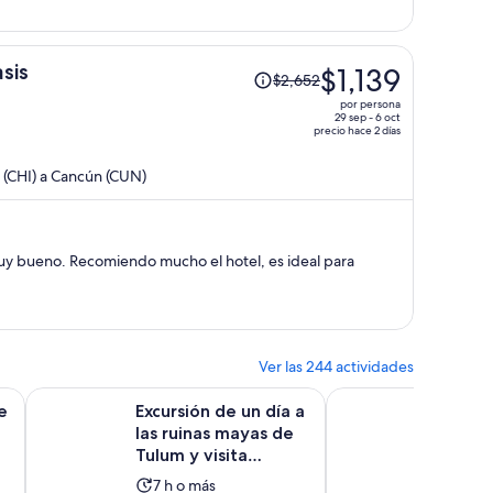
por
persona
El
sis
$1,139
$2,652
precio
por persona
era
29 sep - 6 oct
precio hace 2 días
de
$2,652
 (CHI) a Cancún (CUN)
y
ahora
es
de
 muy bueno. Recomiendo mucho el hotel, es ideal para
$1,139
por
persona
Ver las 244 actividades
Se abrirá en una nueva pestaña
Se abrirá en una nueva
slad...
adolid con Almuerzo Tradicional Buffet
Excursión de un día a las ruinas mayas de Tulum y visita Ce
Chichén Itzá, Cenote 
e
Excursión de un día a
Chiché
las ruinas mayas de
y Vall
Tulum y visita
Incluid
Cenote Nohoch con
La
La
7 h o más
12 h