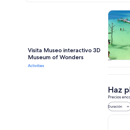
Explorar mapa
Tours y ex
Visita Museo interactivo 3D
Museum of Wonders
Tours
Activities
excursio
un d
Haz p
Precios enco
Duración