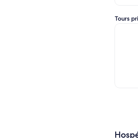
Tours pr
Experienci
Hospé