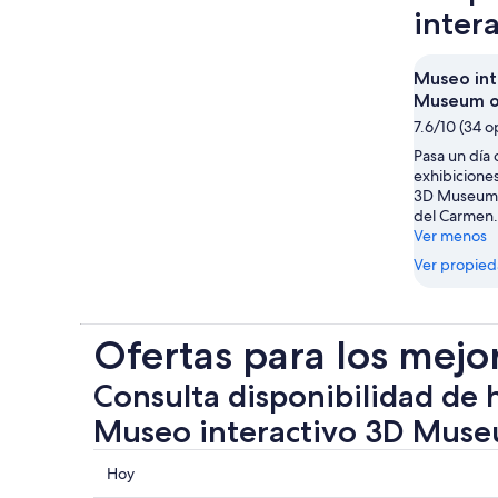
inter
Museo int
Museum o
7.6/10 (34 o
Pasa un día
exhibicione
3D Museum 
del Carmen.
Ver menos
Ver propie
Ofertas para los mejo
Consulta disponibilidad de 
Museo interactivo 3D Mus
Consultar
Hoy
los