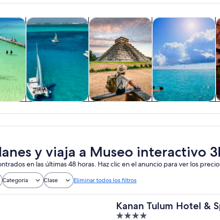
Se abrirá en una nueva pestaña
Se abrirá en una nueva pestaña
Se abrirá en una nu
cursiones de un día
Actividades acuáticas
Cultura e historia
Tours acuáticos y 
A
 y
Actividades
Cultura e historia
Tours acuáticos y
nes de
acuáticas
cruceros
ía
lanes y viaja a Museo interactiv
ntrados en las últimas 48 horas. Haz clic en el anuncio para ver los precio
Categoría
Clase
Eliminar todos los filtros
Kanan Tulum Hotel & S
4
Playground