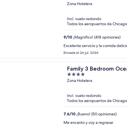
out
Zona Hotelera
of
5
Incl. vuelo redondo
Todos los aeropuertos de Chicago
9
/
10
¡Magnífico! (418 opiniones)
Excelente servicio y la comida delici
Enviada el 26 jul. 2026
Family 3 Bedroom Oce
4
Grand Cancun
out
Zona Hotelera
of
5
Incl. vuelo redondo
Todos los aeropuertos de Chicago
7.6
/
10
¡Bueno! (50 opiniones)
Me encanto y voy a regresar