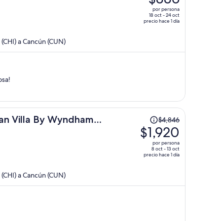
era
por persona
de
18 oct - 24 oct
precio hace 1 día
$2,093
y
 (CHI) a Cancún (CUN)
ahora
es
de
$886
osa!
por
persona
El
an Villa By Wyndham
$4,846
precio
$1,920
era
por persona
de
8 oct - 13 oct
precio hace 1 día
$4,846
y
 (CHI) a Cancún (CUN)
ahora
es
de
$1,920