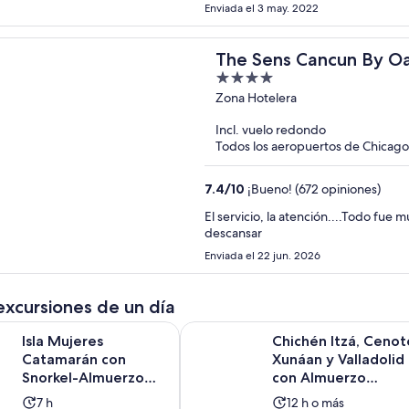
Enviada el 3 may. 2022
The Sens Cancun By Oa
4
out
Zona Hotelera
of
Incl. vuelo redondo
5
Todos los aeropuertos de Chicago
7.4
/
10
¡Bueno! (672 opiniones)
El servicio, la atención....Todo fue
descansar
Enviada el 22 jun. 2026
excursiones de un día
es Catamarán con Snorkel-Almuerzo Opcional, Bar Abierto y Tra
Chichén Itzá, Cenote Xunáan y Vall
Isla Mujeres
Chichén Itzá, Cenot
Catamarán con
Xunáan y Valladolid
Snorkel-Almuerzo
con Almuerzo
Opcional, Bar
Tradicional Buffet
La
La
7 h
12 h o más