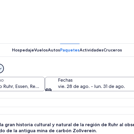
Un museo 
Hospedaje
Vuelos
Autos
Paquetes
Actividades
Cruceros
Una escal
no
Fechas
vie. 28 de ago. - lun. 31 de ago.
 industrial con componentes rojos y azules, un largo pasillo y paneles infor
a gran historia cultural y natural de la región de Ruhr al obs
o de la antigua mina de carbón Zollverein.