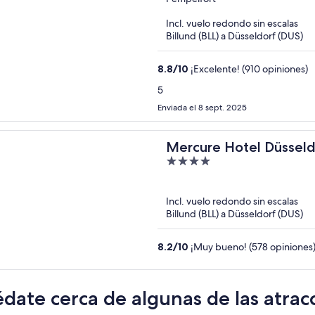
of
Incl. vuelo redondo sin escalas
5
Billund (BLL) a Düsseldorf (DUS)
8.8
/
10
¡Excelente! (910 opiniones)
5
Enviada el 8 sept. 2025
Mercure Hotel Düsseld
4
out
of
Incl. vuelo redondo sin escalas
5
Billund (BLL) a Düsseldorf (DUS)
8.2
/
10
¡Muy bueno! (578 opiniones
date cerca de algunas de las atra