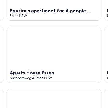
Spacious apartment for 4 people
directly opposite the Zeche
Essen NRW
Zollverein.
Aparts House Essen
Pe
Aparts House Essen
Nachbarnweg 4 Essen NRW
I
Petul Apart Hotel Residenz
Qu