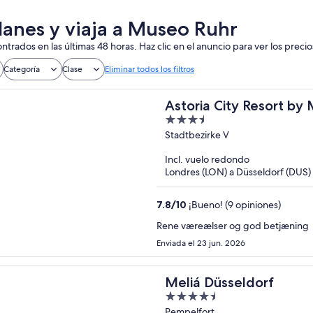
lanes y viaja a Museo Ruhr
ntrados en las últimas 48 horas. Haz clic en el anuncio para ver los precio
Categoría
Clase
Eliminar todos los filtros
Astoria City Resort by
3.5
out
Stadtbezirke V
of
Incl. vuelo redondo
5
Londres (LON) a Düsseldorf (DUS)
7.8
/
10
¡Bueno! (9 opiniones)
Rene væreælser og god betjæning
Enviada el 23 jun. 2026
Meliá Düsseldorf
4.5
out
Pempelfort