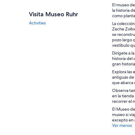
El museo de 
la historia 
Visita Museo Ruhr
como planta
Activities
La colección
Zeche Zollve
se reconstru
pozo largo q
vestíbulo qu
Dirígete a l
historia del
gran historia
Explora las 
antiguas de 
que abarca d
Observa tamb
en la tienda
recorrer el 
El Museo de 
museo si via
excepto en 
Ver menos