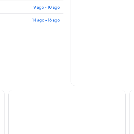
9 ago - 10 ago
14 ago - 16 ago
erein colliery
Spacious apartment for 4 people directly opposite the Ze
ho