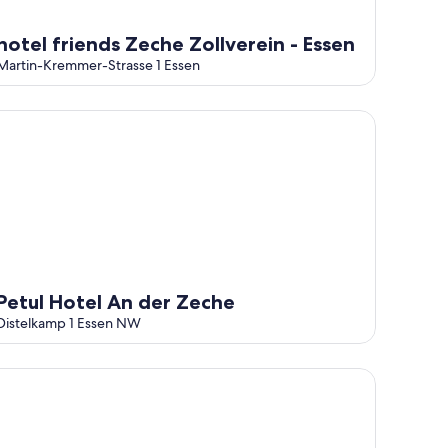
hotel friends Zeche Zollverein - Essen
Martin-Kremmer-Strasse 1 Essen
tul Hotel An der Zeche
Petul Hotel An der Zeche
Distelkamp 1 Essen NW
iet living near Zollverein, restaurant medallion in the house