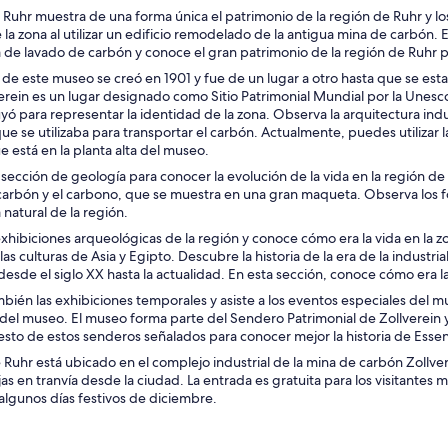
Ruhr muestra de una forma única el patrimonio de la región de Ruhr y lo
de la zona al utilizar un edificio remodelado de la antigua mina de carbón. 
 de lavado de carbón y conoce el gran patrimonio de la región de Ruhr p
 de este museo se creó en 1901 y fue de un lugar a otro hasta que se est
rein es un lugar designado como Sitio Patrimonial Mundial por la Unesco,
yó para representar la identidad de la zona. Observa la arquitectura indu
ue se utilizaba para transportar el carbón. Actualmente, puedes utilizar la
e está en la planta alta del museo.
a sección de geología para conocer la evolución de la vida en la región de
 carbón y el carbono, que se muestra en una gran maqueta. Observa los fó
 natural de la región.
exhibiciones arqueológicas de la región y conoce cómo era la vida en la zo
las culturas de Asia y Egipto. Descubre la historia de la era de la industri
esde el siglo XX hasta la actualidad. En esta sección, conoce cómo era la 
ién las exhibiciones temporales y asiste a los eventos especiales del 
 del museo. El museo forma parte del Sendero Patrimonial de Zollverein y
resto de estos senderos señalados para conocer mejor la historia de Essen
Ruhr está ubicado en el complejo industrial de la mina de carbón Zollver
jas en tranvía desde la ciudad. La entrada es gratuita para los visitantes 
algunos días festivos de diciembre.