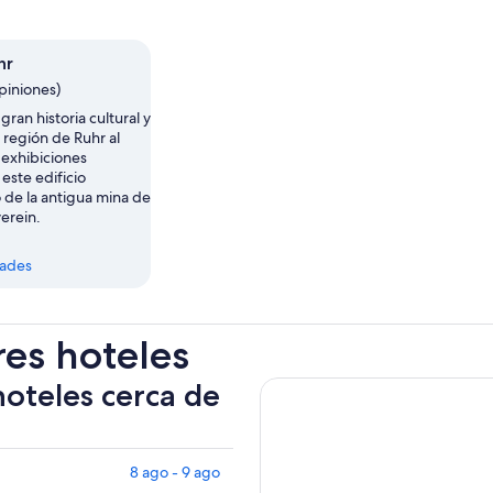
hr
piniones)
gran historia cultural y
a región de Ruhr al
 exhibiciones
este edificio
de la antigua mina de
erein.
dades
res hoteles
hoteles cerca de
8 ago - 9 ago