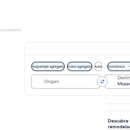
Hospedaje agregado
Vuelo agregado
Auto
Económica
Origen
Desti
Una gran estructura
Explorar mapa
Descubre l
remodelad