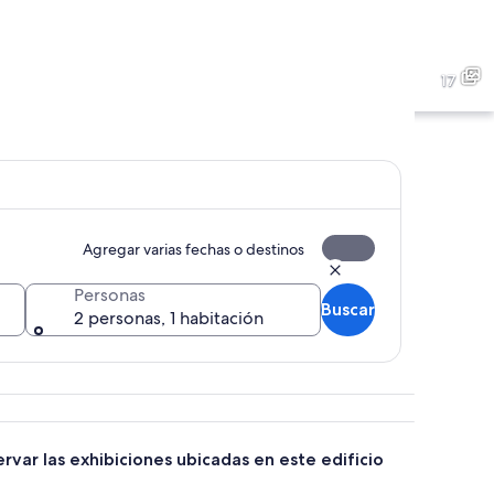
con una escalera roja y un puente de cristal.
Un museo en el interior con 
17
era iluminada con luces rojas.
Un puente de cristal con sop
Agregar varias fechas o destinos
Personas
Buscar
2 personas, 1 habitación
mativos.
ervar las exhibiciones ubicadas en este edificio