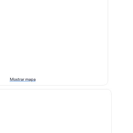
Mostrar mapa
che Zollverein.
tel friends Zeche Zollverein - Essen