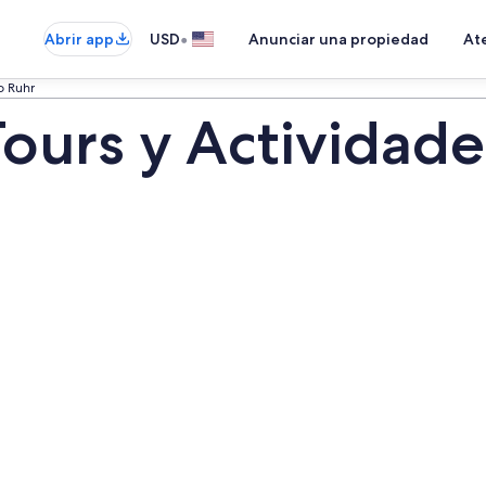
•
Abrir app
USD
Anunciar una propiedad
Ate
 Ruhr
ours y Actividade