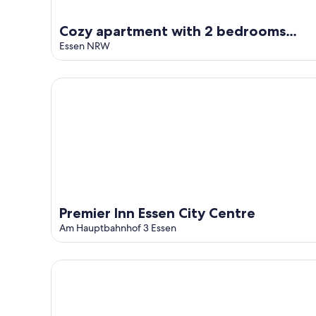
Cozy apartment with 2 bedrooms
opposite the Zollverein colliery
Essen NRW
Premier Inn Essen City Centre
Premier Inn Essen City Centre
Am Hauptbahnhof 3 Essen
StayBaran XL - 6 Betten I 3 Schlafzimmer I Parkplatz 