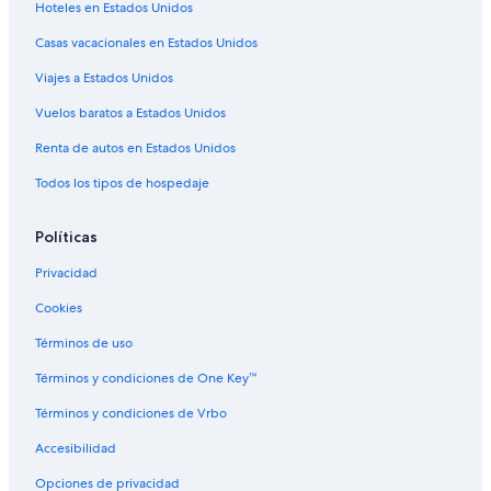
Hoteles en Estados Unidos
Hoteles en Rorschach
Casas vacacionales en Estados Unidos
Hoteles en Au
Viajes a Estados Unidos
Hoteles en Gaiserwald
Vuelos baratos a Estados Unidos
Hoteles en Bütschwil
Renta de autos en Estados Unidos
Hoteles en Altenrhein
Todos los tipos de hospedaje
Hoteles en Rebstein
Hoteles en Staad
Políticas
Hoteles cerca de Säntis
Privacidad
Hoteles en Sankt Peterzell
Cookies
Hoteles en Sax
Términos de uso
Moteles en Sax
Términos y condiciones de One Key™
Hoteles en Flawil
Términos y condiciones de Vrbo
Accesibilidad
Opciones de privacidad