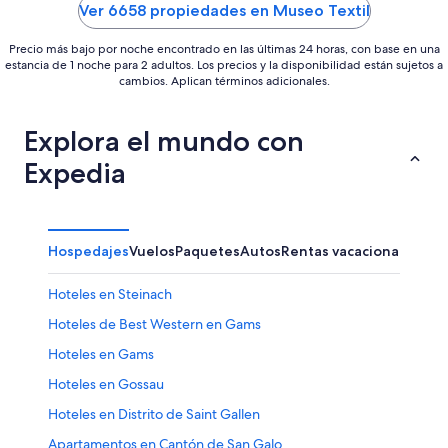
5
5
Ver 6658 propiedades en Museo Textil
Precio más bajo por noche encontrado en las últimas 24 horas, con base en una
estancia de 1 noche para 2 adultos. Los precios y la disponibilidad están sujetos a
cambios. Aplican términos adicionales.
Explora el mundo con
Expedia
Hospedajes
Vuelos
Paquetes
Autos
Rentas vacacionales
Hoteles en Steinach
Hoteles de Best Western en Gams
Hoteles en Gams
Hoteles en Gossau
Hoteles en Distrito de Saint Gallen
Apartamentos en Cantón de San Galo