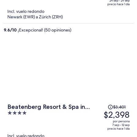
de
of
24 sep - 29 sep
precio hace 1 día
$3,236
5
Incl. vuelo redondo
y
Newark (EWR) a Zúrich (ZRH)
ahora
es
9.6
/
10
¡Excepcional! (50 opiniones)
de
$2,080
por
persona
El
Beatenberg Resort & Spa in
$3,401
precio
$2,398
4
Beatenberg Interlaken
era
out
por persona
de
of
7 sep - 12 sep
precio hace 1 día
$3,401
5
Incl. vuelo redondo