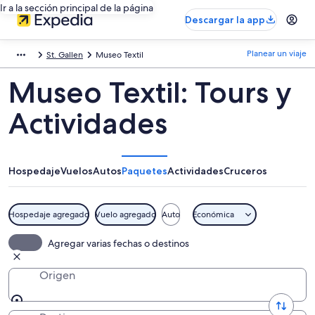
Ir a la sección principal de la página
Descargar la app
Planear un viaje
St. Gallen
Museo Textil
Museo Textil: Tours y
Actividades
Hospedaje
Vuelos
Autos
Paquetes
Actividades
Cruceros
Hospedaje agregado
Vuelo agregado
Auto
Económica
Agregar varias fechas o destinos
Origen