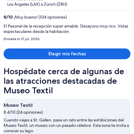
y
Los Ángeles (LAX) a Zúrich (ZRH)
ahora
es
8
/
10
¡Muy bueno! (104 opiniones)
de
$2,398
El Pesonal de la recepción super amable. Desayuno muy rico. Vistas
espectaculares desde la habitación.
por
persona
Enviada el 21 jul. 2026
Elegir mis fechas
Hospédate cerca de algunas de
las atracciones destacadas de
Museo Textil
Museo Textil
8.4/10 (24 opiniones)
Cuando viajes a St. Gallen, pasa un rato entre las exhibiciones del
Museo Textil, un museo con un pasado célebre. Esta zona te invita a
conocer su lago.