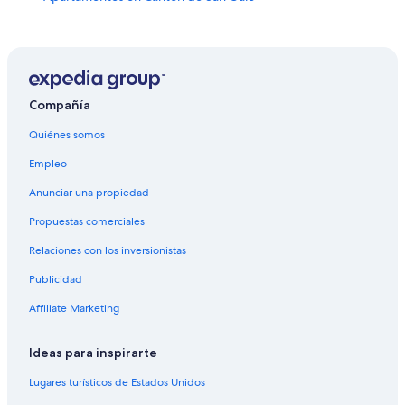
Hoteles en Altstätten
Hoteles en Wittenbach
Hoteles en Thal
Hoteles en Hemberg
Compañía
Hoteles en Wil
Quiénes somos
Hoteles cerca de Plaza Roja
Empleo
Hoteles en Widnau
Anunciar una propiedad
Hoteles en Berneck
Propuestas comerciales
Hoteles en Oberriet
Relaciones con los inversionistas
Apart-Hoteles en St. Gallen
Publicidad
Apartamentos en St. Gallen
Affiliate Marketing
Hoteles de Relais & Chateaux en St. Gallen
Hoteles en St. Gallen
Ideas para inspirarte
Hoteles en Lichtensteig
Lugares turísticos de Estados Unidos
Apartamentos en Abtwil