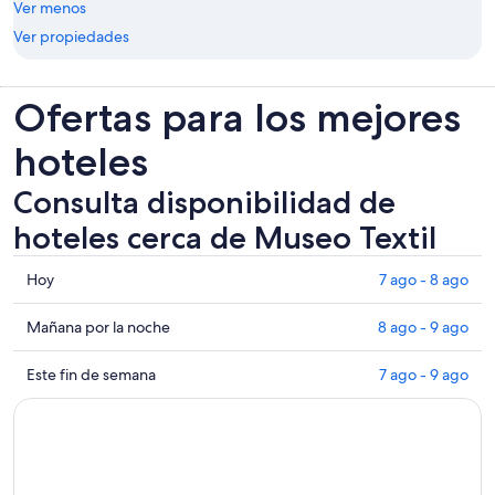
Ver menos
Ver propiedades
Ofertas para los mejores
hoteles
Consulta disponibilidad de
hoteles cerca de Museo Textil
Consultar
Hoy
7 ago - 8 ago
los
precios
Consultar
Mañana por la noche
8 ago - 9 ago
cerca
precios
de
cerca
Consultar
Este fin de semana
7 ago - 9 ago
Museo
de
precios
Textil
Museo
cerca
para
Textil
de
hoy,
para
Museo
7
mañana
Textil