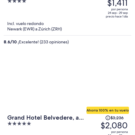
precio
$1,411
4
era
out
por persona
de
of
24 sep - 29 sep
precio hace 1 día
$1,896
5
Incl. vuelo redondo
y
Newark (EWR) a Zúrich (ZRH)
ahora
es
8.6
/
10
¡Excelente! (233 opiniones)
de
$1,411
por
persona
Ahorra 100% en tu vuelo
El
Grand Hotel Belvedere, a
$3,236
precio
$2,080
5
Beaumier Hotel
era
out
por persona