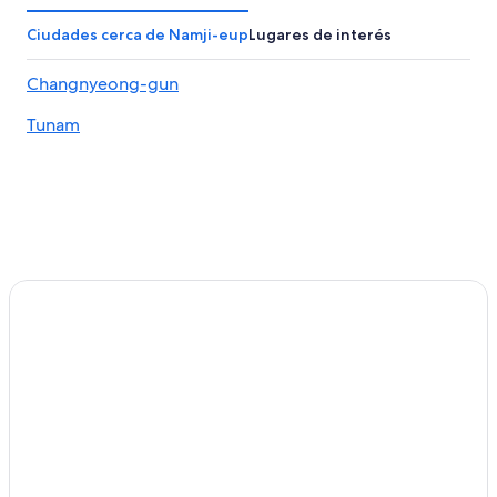
Hoteles 4 estrellas en Sa-mal
Ciudades cerca de Namji-eup
Lugares de interés
Moteles en Jinyeong-eup
Changnyeong-gun
Pensiones en Iwol
Tunam
Hoteles en Yuha-ri
Hoteles en Uiryeong-gun
Condominios en Morosil
Moteles en Morosil
Hoteles en Paegya
Hoteles en Nuha
Masan
Hoteles en Sangdong-myeon
Hoteles en Kwansu
Hoteles en Changyu
Hoteles en Taesan-myeon
Moteles en Taesan-myeon