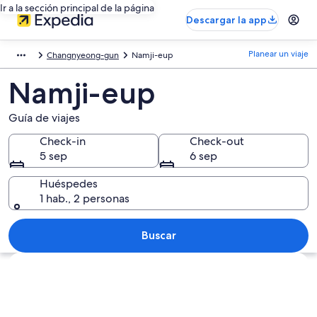
Ir a la sección principal de la página
Descargar la app
Planear un viaje
Changnyeong-gun
Namji-eup
Namji-eup
Guía de viajes
Check-in
Check-out
5 sep
6 sep
Huéspedes
1 hab., 2 personas
Buscar
Explorar mapa