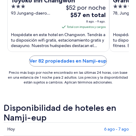
Toyoko Inn Changwon
Grand C
3
$52 por noche
3.5
out
out
93 Jungang-daero
78, Jungan
El
$57 en total
Seongsan-gu Changwon
Seongsan-
of
of
precio
8 ago. - 9 ago.
Gyeongsangnam-do
South Gyeo
5
5
es
Total con impuestos y cargos
de
Hospédate en este hotel en Changwon. Tendrás a
Hospédate e
$57
tu disposición wifi gratis, estacionamiento gratis y
tu disposici
desayuno. Nuestros huéspedes destacan el
en
fitness. Est
desayuno en sus ...
Centro de V
total
por
Ver 82 propiedades en Namji-eup
noche
del
Precio más bajo por noche encontrado en las últimas 24 horas, con base
8
en una estancia de 1 noche para 2 adultos. Los precios y la disponibilidad
están sujetos a cambios. Aplican términos adicionales.
ago
al
9
ago
Disponibilidad de hoteles en
Namji-eup
Consultar
Hoy
6 ago - 7 ago
precios