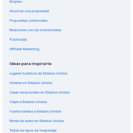
Hoteles en Manha
Empleo
Hoteles en Hwabuk
Anunciar una propiedad
Hoteles en Kosim-gol
Propuestas comerciales
Hoteles en Paeman-gol
Relaciones con los inversionistas
Hoteles en Umi
Publicidad
Hoteles en Taebu
Affiliate Marketing
Casas de huéspedes en Changwon
Apartamentos en Changwon
Ideas para inspirarte
Hoteles en Changwon
Lugares turísticos de Estados Unidos
Hoteles en Yueo
Hoteles en Estados Unidos
Hoteles en Sammun
Casas vacacionales en Estados Unidos
Hoteles en Chisil
Viajes a Estados Unidos
Vuelos baratos a Estados Unidos
Renta de autos en Estados Unidos
Todos los tipos de hospedaje