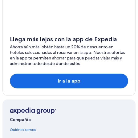
Hoteles en Pundu-gol
Hoteles en Taan
Hoteles en Moan
Moteles en Moan
Llega más lejos con la app de Expedia
Hoteles en Jisu-myeon
Ahorra aún más: obtén hasta un 20% de descuento en
hoteles seleccionados al reservar en la app. Nuestras ofertas
Hoteles de Independent en Muha
en la app te permiten ahorrar para que puedas viajar más y
administrar todo desde donde estés.
Hoteles en Sangi-ri
Hoteles en Yuo-myeon
Ir a la app
Moteles en Yuo-myeon
Hoteles en Sorye
Hoteles en Sotae
Hoteles en Yusang
Compañía
Hoteles en Anin
Hoteles en Haman
Quiénes somos