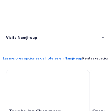
Visita Namji-eup
Las mejores opciones de hoteles en Namji-eup
Rentas vacacion
Toyoko Inn Changwon
Grand City