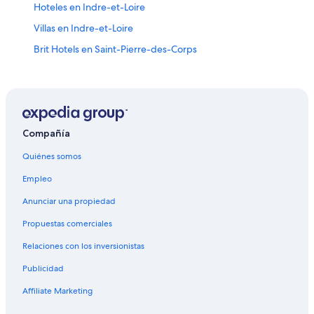
Hoteles en Indre-et-Loire
Villas en Indre-et-Loire
Brit Hotels en Saint-Pierre-des-Corps
Hoteles en Saint-Pierre-des-Corps
Hoteles 5 estrellas en Tours
Apart-Hoteles en Tours
B&B en Tours
Compañía
Casas de huéspedes en Tours
Quiénes somos
Apartamentos en Tours
Empleo
Hostales en Tours
Anunciar una propiedad
B&B Hotels en Tours
Propuestas comerciales
Hoteles con concierge en Tours
Relaciones con los inversionistas
Hoteles con spa en Tours
Publicidad
Hoteles para ir de compras en Tours
Affiliate Marketing
Hoteles de lujo en Tours