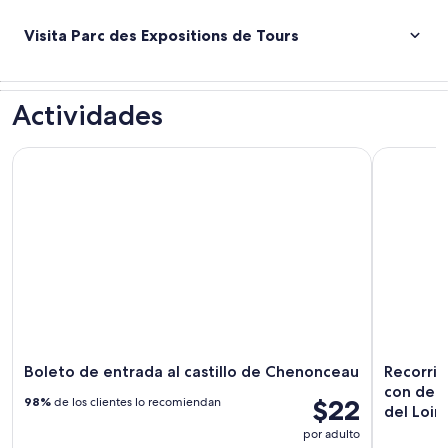
Visita Parc des Expositions de Tours
Actividades
Boleto de entrada al castillo de Chenonceau
Recorrido 
Boleto de entrada al castillo de Chenonceau
Recorrid
con degu
$22
98%
de los clientes lo recomiendan
del Loir
por adulto