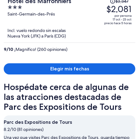
El
Hotel des Marronniers
$3,347
precio
$2,081
3
era
out
Saint-Germain-des-Prés
por persona
de
of
17 oct - 23 oct
precio hace 5 horas
$3,347
5
Incl. vuelo redondo sin escalas
y
Nueva York (JFK) a París (CDG)
ahora
es
9
/
10
¡Magnífico! (260 opiniones)
de
$2,081
por
Elegir mis fechas
persona
Hospédate cerca de algunas de
las atracciones destacadas de
Parc des Expositions de Tours
Parc des Expositions de Tours
8.2/10 (81 opiniones)
Una vez que visites Parc des Expositions de Tours, guarda tiempo