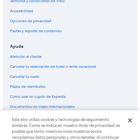
Términos y condiciones de Vrbo
Accesibilidad
Opciones de privacidad
Pautas y reporte de contenido
Ayuda
Atención al cliente
Cancelar tu reservación de hotel o renta vacacional
Cancelar tu vuelo
Plazos de reembolso
Cómo usar un cupón de Expedia
Documentos de viajes internacionales
Este sitio utiliza cookies y tecnologías de seguimiento
© 2026 Expedia, Inc., una empresa de Expedia Group. Todos los
derechos reservados. Expedia y el logo de Expedia son marcas
similares. Como se indica en nuestro Aviso de privacidad, es
registradas o marcas comerciales de Expedia, Inc. CST# 2029030-50.
posible que tanto nosotros como nuestros socios
recopilemos datos personales y otros detalles. Al continuar