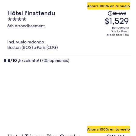
Ahorra 100% en tu vuelo
El
Hôtel l'Inattendu
$2,598
precio
$1,529
4
era
out
6th Arrondissement
por persona
de
of
9 oct - 14 oct
precio hace 1 día
$2,598
5
Incl. vuelo redondo
y
Boston (BOS) a París (CDG)
ahora
es
8.8
/
10
¡Excelente! (705 opiniones)
de
$1,529
por
persona
Ahorra 100% en tu vuelo
El