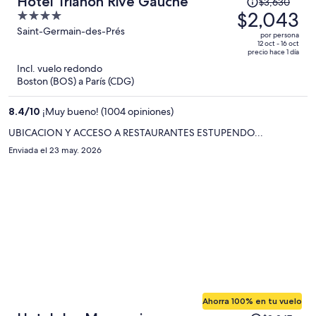
Hotel Trianon Rive Gauche
$3,630
precio
$2,043
4
era
out
Saint-Germain-des-Prés
por persona
de
of
12 oct - 16 oct
precio hace 1 día
$3,630
5
Incl. vuelo redondo
y
Boston (BOS) a París (CDG)
ahora
es
8.4
/
10
¡Muy bueno! (1004 opiniones)
de
$2,043
UBICACION Y ACCESO A RESTAURANTES ESTUPENDO...
por
Enviada el 23 may. 2026
persona
Ahorra 100% en tu vuelo