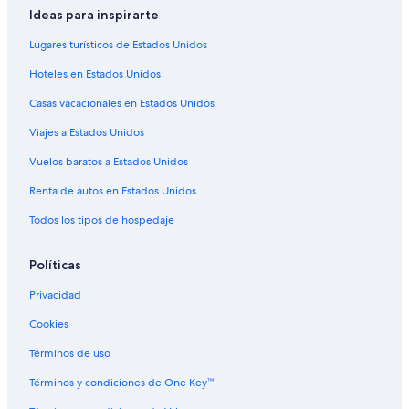
Hoteles de negocios en Tours
Ideas para inspirarte
Hoteles familiares en Tours
Lugares turísticos de Estados Unidos
Hoteles románticos en Tours
Hoteles en Estados Unidos
Hoteles baratos en Tours
Casas vacacionales en Estados Unidos
Hoteles cerca del lago en Tours
Viajes a Estados Unidos
Hoteles con aguas termales en Tours
Vuelos baratos a Estados Unidos
Hoteles con cocina en Tours
Renta de autos en Estados Unidos
Hoteles con desayuno incluido en Tours
Todos los tipos de hospedaje
Hoteles con guardería en Tours
Hoteles de senderismo en Tours
Políticas
Hoteles que aceptan mascotas en Tours
Privacidad
Hoteles de Logis International Services en Tours
Cookies
Hoteles en Tours
Términos de uso
Residencias en Tours
Términos y condiciones de One Key™