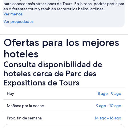
para conocer más atracciones de Tours. En la zona, podrás participar
en diferentes tours y también recorrer los bellos jardines.
Ver menos
Ver propiedades
Ofertas para los mejores
hoteles
Consulta disponibilidad de
hoteles cerca de Parc des
Expositions de Tours
Consultar
Hoy
8 ago - 9 ago
los
precios
Consultar
Mañana por la noche
9 ago - 10 ago
cerca
precios
de
cerca
Consultar
Próx. fin de semana
14 ago - 16 ago
Parc
de
precios