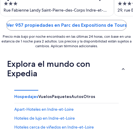
3
4
Gare
Cong
out
out
Rue Fabienne Landy Saint-Pierre-des-Corps Indre-et-
29, rue 
Loire
of
of
5
5
Ver 957 propiedades en Parc des Expositions de Tours
Precio más bajo por noche encontrado en las últimas 24 horas, con base en una
estancia de 1 noche para 2 adultos. Los precios y la disponibilidad están sujetos a
cambios. Aplican términos adicionales.
Explora el mundo con
Expedia
Hospedajes
Vuelos
Paquetes
Autos
Otros
Apart-Hoteles en Indre-et-Loire
Hoteles de lujo en Indre-et-Loire
Hoteles cerca de viñedos en Indre-et-Loire