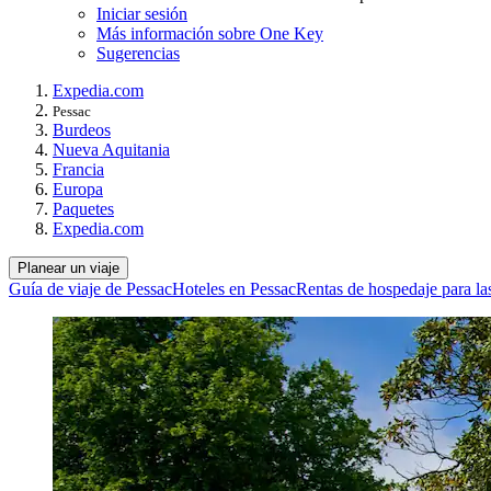
Iniciar sesión
Más información sobre One Key
Sugerencias
Expedia.com
Pessac
Burdeos
Nueva Aquitania
Francia
Europa
Paquetes
Expedia.com
Planear un viaje
Guía de viaje de Pessac
Hoteles en Pessac
Rentas de hospedaje para la