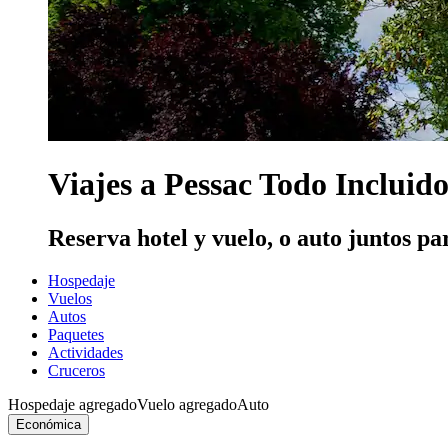
Viajes a Pessac Todo Incluid
Reserva hotel y vuelo, o auto juntos pa
Hospedaje
Vuelos
Autos
Paquetes
Actividades
Cruceros
Hospedaje agregado
Vuelo agregado
Auto
Económica