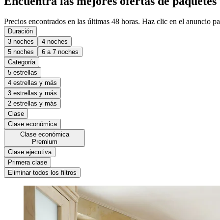
Encuentra las mejores ofertas de paquetes 
Precios encontrados en las últimas 48 horas. Haz clic en el anuncio par
Duración
3 noches
4 noches
5 noches
6 a 7 noches
Categoría
5 estrellas
4 estrellas y más
3 estrellas y más
2 estrellas y más
Clase
Clase económica
Clase económica
Premium
Clase ejecutiva
Primera clase
Eliminar todos los filtros