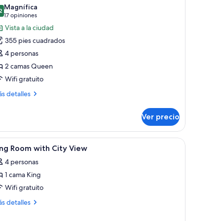
odas
e,
Magnífica
n
s
2
9.2 de 10
(17
17 opiniones
ceso
otos
opiniones)
Vista a la ciudad
ra
e
rsonas
355 pies cuadrados
abitación,
scapacitadas,
4 personas
na
2 camas Queen
amas
Wifi gratuito
ueen
ze,
ás
s detalles
sta
talles
bre
Ver precio
bitación,
iudad
mas
n paisaje urbano y montañas al fondo.
brir
Habitación de hotel con cama, sofá, escritorio,
9
ueen
ing Room with City View
odas
e,
4 personas
ta
s
1 cama King
otos
e
Wifi gratuito
udad
ing
ás
s detalles
oom
talles
bre