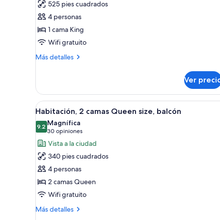
525 pies cuadrados
Habitación,
4 personas
1
1 cama King
cama
Wifi gratuito
King
size,
Más
Más detalles
en
detalles
sobre
esquina
Ver preci
Habitación,
1
cama
Abrir
Habitación de hotel con dos c
7
King
Habitación, 2 camas Queen size, balcón
todas
size,
Magnífica
en
las
9.2
9.2 de 10
(30
30 opiniones
esquina
fotos
opiniones)
Vista a la ciudad
de
340 pies cuadrados
Habitación,
4 personas
2
2 camas Queen
camas
Wifi gratuito
Queen
size,
Más
Más detalles
balcón
detalles