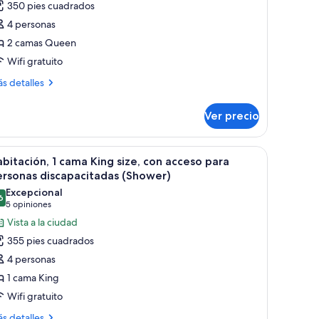
350 pies cuadrados
uest
4 personas
oom,
2 camas Queen
abitación,
Wifi gratuito
amas
ás
s detalles
ueen
talles
bre
ize
Ver precio
est
om,
bitación,
o con lámpara, silla, televisión y minibar.
brir
Habitación de hotel con cama, sofá, escritorio 
5
bitación, 1 cama King size, con acceso para
odas
mas
rsonas discapacitadas (Shower)
ueen
s
Excepcional
ze
6
otos
9.6 de 10
(5
5 opiniones
e
opiniones)
Vista a la ciudad
abitación,
355 pies cuadrados
4 personas
ama
1 cama King
ing
Wifi gratuito
ze,
on
ás
s detalles