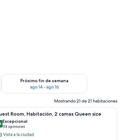
fin de semana ago 7 - ago 9
Consulta la disponibilidad para el próximo fin de semana ago 
Próximo fin de semana
ago 14 - ago 16
Mostrando 21 de 21 habitaciones
ritorio y televisión.
brir
Habitación de hotel con dos camas, un escritori
10
uest Room, Habitación, 2 camas Queen size
odas
Excepcional
s
4
9.4 de 10
(113
113 opiniones
otos
opiniones)
Vista a la ciudad
e