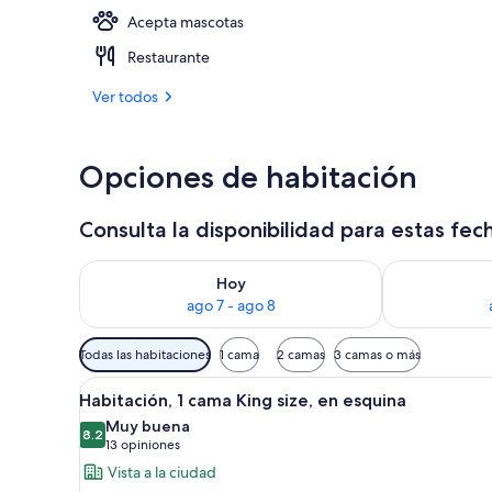
Acepta mascotas
3 restaurante
Restaurante
Ver todos
Opciones de habitación
Consulta la disponibilidad para estas fec
Consulta la disponibilidad para hoy ago 7 - ago 8
Consulta la d
Hoy
ago 7 - ago 8
Filtros
Todas las habitaciones
1 cama
2 camas
3 camas o más
disponibles
Abrir
Vista desde una ventana con vi
para
6
Habitación, 1 cama King size, en esquina
todas
las
Muy buena
las
8.2
habitaciones
8.2 de 10
(13
13 opiniones
fotos
opiniones)
Vista a la ciudad
de