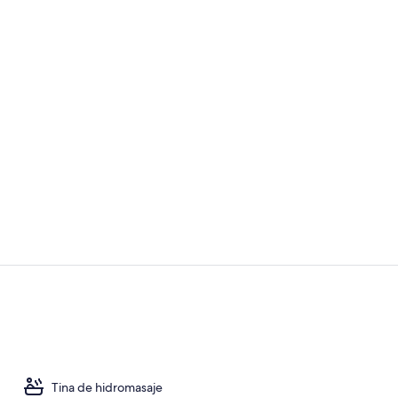
Bar (en la p
3 restaurant
Tina de hidromasaje