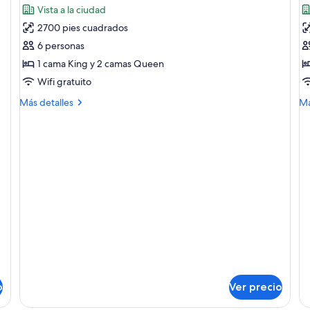
si
Vista a la ciudad
las
(Pa
la
2700 pies cuadrados
fotos
f
de
d
6 personas
Suite
H
1 cama King y 2 camas Queen
(Sedona)
(
Wifi gratuito
R
Más
M
Más detalles
Má
detalles
de
sobre
so
Suite
Ha
(Sedona)
(C
Ro
o
Ver precio