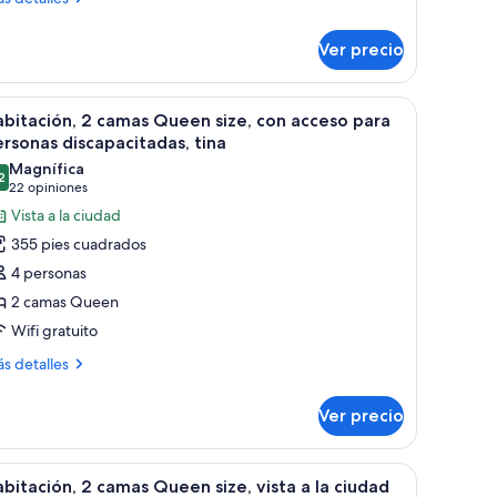
talles
cceso
bre
ara
Ver precio
bitación,
ersonas
iscapacitadas
ma
os altos, incluyendo un rascacielos de vidrio destacado y una torre cilíndric
brir
Un paisaje urbano con edificios modernos altos
6
ng
bitación, 2 camas Queen size, con acceso para
Shower)
odas
e,
rsonas discapacitadas, tina
n
s
Magnífica
ceso
2
otos
9.2 de 10
(22
22 opiniones
ra
e
opiniones)
Vista a la ciudad
rsonas
abitación,
scapacitadas
355 pies cuadrados
hower)
4 personas
amas
2 camas Queen
ueen
Wifi gratuito
ze,
on
ás
s detalles
talles
cceso
bre
ara
Ver precio
bitación,
ersonas
iscapacitadas,
mas
 de vidrio curva, rodeado de otros edificios y un paisaje urbano de fondo.
brir
Un paisaje urbano con edificios modernos altos
10
ueen
bitación, 2 camas Queen size, vista a la ciudad
na