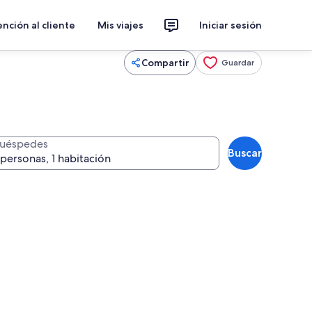
nción al cliente
Mis viajes
Iniciar sesión
Compartir
Guardar
uéspedes
Buscar