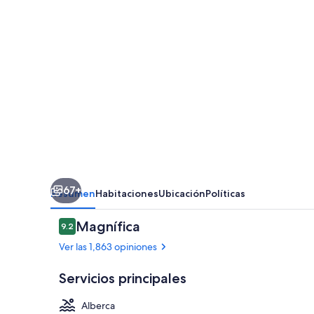
67+
Resumen
Habitaciones
Ubicación
Políticas
Opiniones
Magnífica
9.2
9.2 de 10,
Ver las 1,863 opiniones
Servicios principales
Alberca