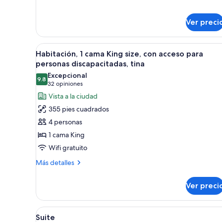
sobre
Habitación,
Ver preci
2
camas
Queen
Abrir
Habitación de hotel con cama, s
size,
5
Habitación, 1 cama King size, con acceso para
todas
balcón
personas discapacitadas, tina
las
Excepcional
9.8
fotos
9.8 de 10
(32
32 opiniones
de
opiniones)
Vista a la ciudad
Habitación,
355 pies cuadrados
1
4 personas
cama
1 cama King
King
Wifi gratuito
size,
con
Más
Más detalles
detalles
acceso
sobre
para
Ver preci
Habitación,
personas
1
discapacitadas,
cama
Abrir
Habitación de hotel con una ca
3
King
Suite
tina