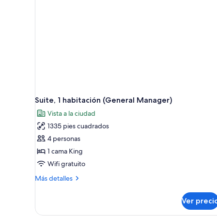
Suite, 1 habitación (General Manager)
Vista a la ciudad
1335 pies cuadrados
4 personas
1 cama King
Wifi gratuito
Más
Más detalles
detalles
sobre
Ver preci
Suite,
1