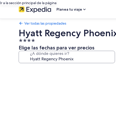
Ir a la sección principal de la página
Planea tu viaje
Ver todas las propiedades
Hyatt Regency Phoeni
Propiedad
de
Elige las fechas para ver precios
4.0
¿A dónde quieres ir?
estrellas
Galería
de
fotos
de
Hyatt
Regency
Phoenix