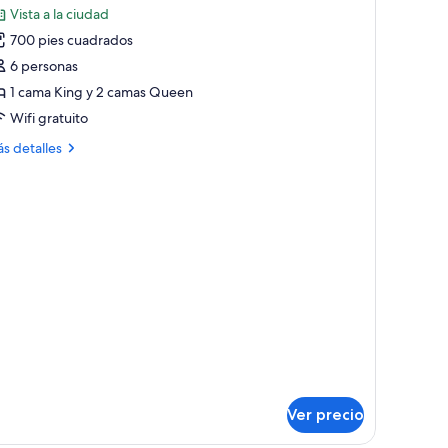
ze
Vista a la ciudad
rlor)
s
700 pies cuadrados
otos
e
6 personas
abitación
1 cama King y 2 camas Queen
Connecting
Wifi gratuito
ooms)
ás
s detalles
talles
bre
bitación
onnecting
oms)
Ver precio