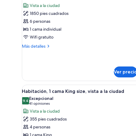
todas
size,
Vista a la ciudad
con
las
acceso
1850 pies cuadrados
fotos
para
de
6 personas
personas
Suite
discapacitadas,
1 cama individual
tina
Wifi gratuito
Más
Más detalles
detalles
sobre
Suite
Ver preci
Abrir
Habitación de hotel con cama, s
9
Habitación, 1 cama King size, vista a la ciudad
todas
Excepcional
las
9.4
9.4 de 10
(41
41 opiniones
fotos
opiniones)
Vista a la ciudad
de
355 pies cuadrados
Habitación,
4 personas
1
1 cama King