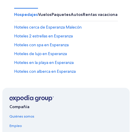
Hospedajes
Vuelos
Paquetes
Autos
Rentas vacacionales
Otr
Hoteles cerca de Esperanza Malecón
Hoteles 2 estrellas en Esperanza
Hoteles con spa en Esperanza
Hoteles de lujo en Esperanza
Hoteles en la playa en Esperanza
Hoteles con alberca en Esperanza
Hoteles de senderismo en Esperanza
Hoteles que aceptan mascotas en Esperanza
Hoteles en Esperanza
Hoteles cerca de Playa Sun Bay
Compañía
Hoteles en Vieques
Quiénes somos
B&B en Puerto Real
Empleo