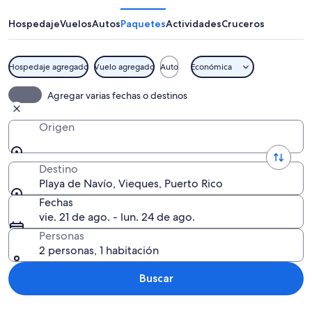
Navío
Hospedaje
Vuelos
Autos
Paquetes
Actividades
Cruceros
Hospedaje agregado
Vuelo agregado
Auto
Económica
Una playa con aguas turquesas cristali
Agregar varias fechas o destinos
Origen
Destino
Playa de Navío, Vieques, Puerto Rico
Fechas
vie. 21 de ago. - lun. 24 de ago.
Personas
2 personas, 1 habitación
Buscar
Explorar mapa