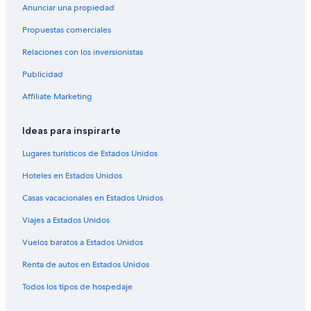
Casas de huéspedes en Puerto Real
Anunciar una propiedad
Condominios en Puerto Real
Propuestas comerciales
Hoteles con spa en Puerto Real
Relaciones con los inversionistas
Hoteles en Puerto Real
Publicidad
B&B en Isla de Vieques
Affiliate Marketing
Campings en Isla de Vieques
Casas de ciudad en Isla de Vieques
Ideas para inspirarte
Casas de huéspedes en Isla de Vieques
Lugares turísticos de Estados Unidos
Casas vacacionales en Isla de Vieques
Hoteles en Estados Unidos
Casas flotantes en Isla de Vieques
Casas vacacionales en Estados Unidos
Resorts en Isla de Vieques
Viajes a Estados Unidos
Apartamentos en Isla de Vieques
Vuelos baratos a Estados Unidos
Hoteles con spa en Isla de Vieques
Renta de autos en Estados Unidos
Hoteles todo incluido en Isla de Vieques
Todos los tipos de hospedaje
Hoteles de lujo en Isla de Vieques