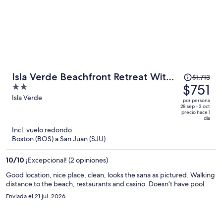
El
Isla Verde Beachfront Retreat With
$1,713
precio
$751
2
Parking
era
out
Isla Verde
por persona
de
of
28 sep - 3 oct
precio hace 1
$1,713
5
día
y
Incl. vuelo redondo
ahora
Boston (BOS) a San Juan (SJU)
es
de
10
/
10
¡Excepcional! (2 opiniones)
$751
Good location, nice place, clean, looks the sana as pictured. Walking
por
distance to the beach, restaurants and casino. Doesn’t have pool.
persona
Enviada el 21 jul. 2026