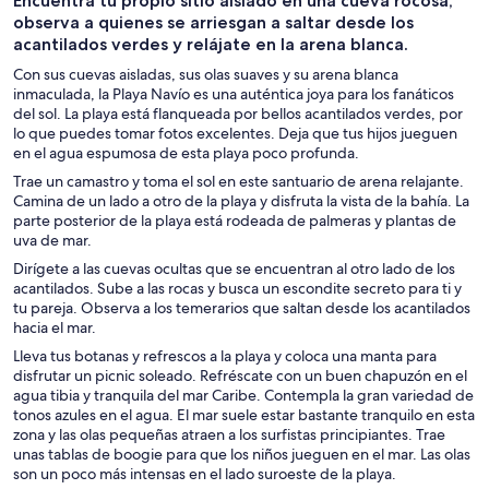
Encuentra tu propio sitio aislado en una cueva rocosa,
un día
cruceros
observa a quienes se arriesgan a saltar desde los
acantilados verdes y relájate en la arena blanca.
Con sus cuevas aisladas, sus olas suaves y su arena blanca
inmaculada, la Playa Navío es una auténtica joya para los fanáticos
del sol. La playa está flanqueada por bellos acantilados verdes, por
lo que puedes tomar fotos excelentes. Deja que tus hijos jueguen
en el agua espumosa de esta playa poco profunda.
Trae un camastro y toma el sol en este santuario de arena relajante.
Camina de un lado a otro de la playa y disfruta la vista de la bahía. La
parte posterior de la playa está rodeada de palmeras y plantas de
uva de mar.
Dirígete a las cuevas ocultas que se encuentran al otro lado de los
acantilados. Sube a las rocas y busca un escondite secreto para ti y
tu pareja. Observa a los temerarios que saltan desde los acantilados
hacia el mar.
Lleva tus botanas y refrescos a la playa y coloca una manta para
disfrutar un picnic soleado. Refréscate con un buen chapuzón en el
agua tibia y tranquila del mar Caribe. Contempla la gran variedad de
tonos azules en el agua. El mar suele estar bastante tranquilo en esta
zona y las olas pequeñas atraen a los surfistas principiantes. Trae
unas tablas de boogie para que los niños jueguen en el mar. Las olas
son un poco más intensas en el lado suroeste de la playa.