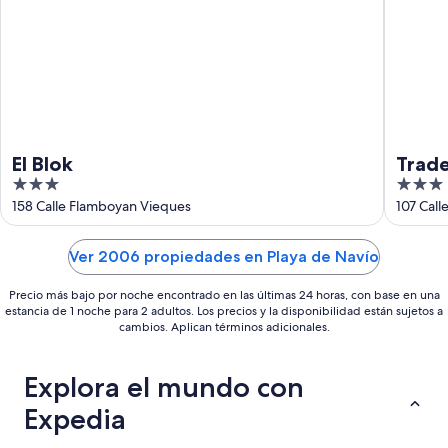
9
ago
El Blok
Trade
3
3
Gues
out
out
158 Calle Flamboyan Vieques
107 Cal
of
of
5
5
Ver 2006 propiedades en Playa de Navío
Precio más bajo por noche encontrado en las últimas 24 horas, con base en una
estancia de 1 noche para 2 adultos. Los precios y la disponibilidad están sujetos a
cambios. Aplican términos adicionales.
Explora el mundo con
Expedia