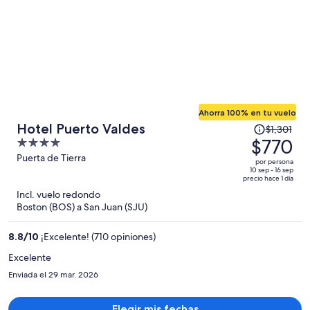
Ahorra 100% en tu vuelo
El
Hotel Puerto Valdes
$1,301
precio
$770
4
era
out
Puerta de Tierra
por persona
de
of
10 sep - 16 sep
precio hace 1 día
$1,301
5
Incl. vuelo redondo
y
Boston (BOS) a San Juan (SJU)
ahora
es
8.8
/
10
¡Excelente! (710 opiniones)
de
$770
Excelente
por
Enviada el 29 mar. 2026
persona
Elegir mis fechas