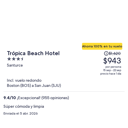
Ahorra 100% en tu vuelo
El
Trópica Beach Hotel
$1,620
precio
$943
3.5
era
out
Santurce
por persona
de
of
15 sep - 22 sep
precio hace 1 día
$1,620
5
Incl. vuelo redondo
y
Boston (BOS) a San Juan (SJU)
ahora
es
9.4
/
10
¡Excepcional! (955 opiniones)
de
$943
Súper cómoda y limpia
por
Enviada el 5 abr. 2026
persona