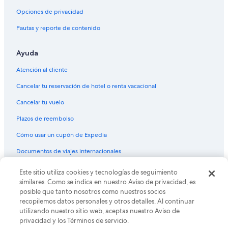
b
Hoteles con estacionamiento en Diamante
Opciones de privacidad
u
Hoteles en Diamante
s
Pautas y reporte de contenido
c
Villas en Diamante
a
r
Ayuda
Hoteles en La Poza
o
Hoteles en la playa en Icacos
Atención al cliente
t
r
Hoteles cerca de Centro Comercial La Isla
Cancelar tu reservación de hotel o renta vacacional
a
a
Hoteles en la playa en Bulevar Barra Vieja
Cancelar tu vuelo
l
Hoteles de ski en Bahía Puerto Marqués
t
Plazos de reembolso
e
Hoteles de lujo en Bahía Puerto Marqués
r
Cómo usar un cupón de Expedia
n
Hoteles baratos en Bahía Puerto Marqués
Documentos de viajes internacionales
a
Hoteles boutique en Bahía Puerto Marqués
t
i
Este sitio utiliza cookies y tecnologías de seguimiento
© 2026 Expedia, Inc., una empresa de Expedia Group. Todos los
Hoteles que aceptan mascotas en Bahía Puerto Marqués
v
derechos reservados. Expedia y el logo de Expedia son marcas
similares. Como se indica en nuestro Aviso de privacidad, es
registradas o marcas comerciales de Expedia, Inc. CST# 2029030-50.
a
Hoteles con spa en El Cayaco
posible que tanto nosotros como nuestros socios
”
recopilemos datos personales y otros detalles. Al continuar
Hoteles todo incluido en El Cayaco
utilizando nuestro sitio web, aceptas nuestro Aviso de
privacidad y los Términos de servicio.