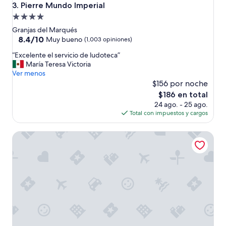
a
Pierre Mundo Imperial
3. Pierre Mundo Imperial
s
Propiedad
c
de
o
Granjas del Marqués
n
4.0
8.4
8.4/10
Muy bueno
(1,003 opiniones)
d
de
estrellas
“
i
“Excelente el servicio de ludoteca”
10,
E
c
María Teresa Victoria
Muy
x
i
Ver menos
bueno,
c
o
$156 por noche
(1,003
e
n
opiniones)
El
$186 en total
l
e
precio
24 ago. - 25 ago.
e
s
actual
Total con impuestos y cargos
n
.
es
t
E
de
Palacio Mundo Imperial All Inclusive Resort
e
l
$186
e
s
l
e
s
r
e
v
r
i
v
c
i
i
c
o
i
b