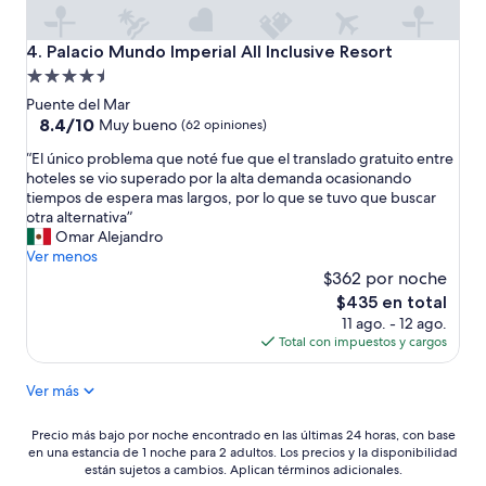
o
u
d
e
e
n
Palacio Mundo Imperial All Inclusive Resort
4. Palacio Mundo Imperial All Inclusive Resort
l
o
Propiedad
u
.
de
d
”
Puente del Mar
o
4.5
8.4
8.4/10
Muy bueno
(62 opiniones)
t
de
estrellas
“
e
“El único problema que noté fue que el translado gratuito entre
10,
E
c
hoteles se vio superado por la alta demanda ocasionando
Muy
l
a
tiempos de espera mas largos, por lo que se tuvo que buscar
bueno,
ú
”
otra alternativa”
(62
n
Omar Alejandro
opiniones)
i
Ver menos
c
$362 por noche
o
El
$435 en total
p
precio
11 ago. - 12 ago.
r
actual
Total con impuestos y cargos
o
es
b
de
Ver más
l
$435
e
m
Precio
Precio más bajo por noche encontrado en las últimas 24 horas, con base
a
en una estancia de 1 noche para 2 adultos. Los precios y la disponibilidad
más
q
están sujetos a cambios. Aplican términos adicionales.
bajo