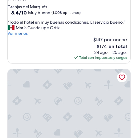
n
de
a
Granjas del Marqués
”
4.0
8.4
8.4/10
Muy bueno
(1,008 opiniones)
de
estrellas
“
“Todo el hotel en muy buenas condiciones. El servicio bueno.”
10,
T
María Guadalupe Ortiz
Muy
o
Ver menos
bueno,
d
$147 por noche
(1,008
o
opiniones)
El
$174 en total
e
precio
24 ago. - 25 ago.
l
actual
Total con impuestos y cargos
h
es
o
de
Pierre Mundo Imperial
t
$174
e
l
e
n
m
u
y
b
u
e
n