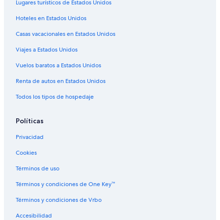
Lugares turísticos de Estados Unidos
s
Hoteles con vista en Punta Diamante
l
Hoteles en Estados Unidos
Hoteles para bodas en Punta Diamante
a
r
Casas vacacionales en Estados Unidos
Hoteles que aceptan mascotas en Punta Diamante
g
o
Viajes a Estados Unidos
Hoteles 2 estrellas en Diamante
s
Hoteles 3 estrellas en Diamante
Vuelos baratos a Estados Unidos
,
p
Hoteles 4 estrellas en Diamante
Renta de autos en Estados Unidos
o
r
Resorts en Diamante
Todos los tipos de hospedaje
l
Apartamentos en Diamante
o
q
Políticas
Hoteles con spa en Diamante
u
Privacidad
e
Hoteles todo incluido en Diamante
s
Cookies
Hoteles de lujo en Diamante
e
t
Hoteles en la playa en Diamante
Términos de uso
u
v
Hoteles baratos en Diamante
Términos y condiciones de One Key™
o
Hoteles boutique en Diamante
q
Términos y condiciones de Vrbo
u
Hoteles con desayuno incluido en Diamante
Accesibilidad
e