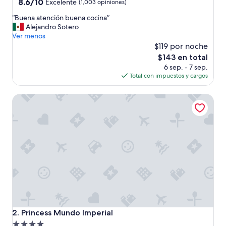
4.0
8.6
8.6/10
Excelente
(1,003 opiniones)
de
estrellas
“
“Buena atención buena cocina”
10,
B
Alejandro Sotero
Excelente,
u
Ver menos
(1,003
e
$119 por noche
opiniones)
n
El
$143 en total
a
precio
6 sep. - 7 sep.
a
actual
Total con impuestos y cargos
t
es
e
de
Princess Mundo Imperial
n
$143
c
i
ó
n
b
u
e
n
a
c
o
c
Princess Mundo Imperial
2. Princess Mundo Imperial
i
Propiedad