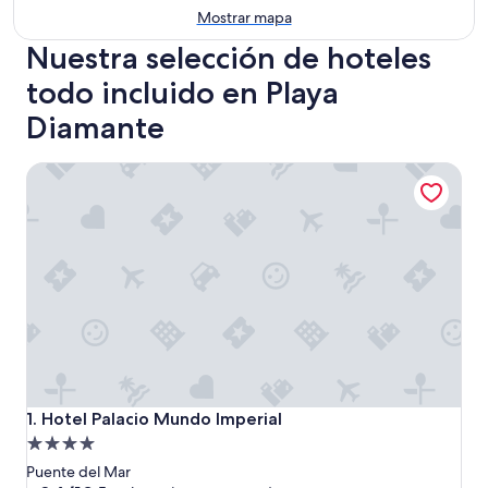
Mostrar mapa
Nuestra selección de hoteles
todo incluido en Playa
Diamante
Hotel Palacio Mundo Imperial
Hotel Palacio Mundo Imperial
1. Hotel Palacio Mundo Imperial
Propiedad
de
Puente del Mar