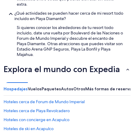
p
extra.
e
r
¿Qué actividades se pueden hacer cerca de mi resort todo
a
incluido en Playa Diamante?
d
Si quieres conocer los alrededores de tu resort todo
o
incluido, date una vuelta por Boulevard de las Naciones o
p
Forum de Mundo Imperial y descubre el encanto de
o
Playa Diamante. Otras atracciones que puedes visitar son
r
Estadio Arena GNP Seguros, Playa La Bonfil y Playa
l
Majahua.
a
a
Explora el mundo con Expedia
l
t
a
d
e
Hospedajes
Vuelos
Paquetes
Autos
Otros
Más formas de reservar
m
a
Hoteles cerca de Forum de Mundo Imperial
n
d
Hoteles cerca de Playa Revolcadero
a
Hoteles con concierge en Acapulco
o
c
Hoteles de ski en Acapulco
a