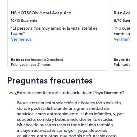
a
sujetos
t
a
u
HS HOTSSON Hotel Acapulco
Ritz Acapul
cambios.
i
Aplican
10/10
Excelente
8/10
Bueno
t
términos
"El personal fue muy amable, la vista lateral es
"No cuenta 
o
adicionales.
buena"
cambiaron la
e
Ver menos
Ver menos
n
t
r
e
Rebeca
(se hospedó 2 noches)
Reynalda
(se
h
Publicada hace 21 horas
Publicada hac
o
t
Preguntas frecuentes
e
l
e
¿Estás buscando resorts todo incluido en Playa Diamante?
s
s
Busca entre nuestra selección de hoteles todo incluido,
e
donde podrás disfrutar de una gran variedad de
v
servicios, como entretenimiento, clubes infantiles, y, por
i
supuesto, comida y bebida incluidos en tu estadía.
o
Muchos de nuestros resorts todo incluido también
s
incluyen actividades como golf, yoga, deportes
u
acuáticos, entre otras, que podrás disfrutar sin costo