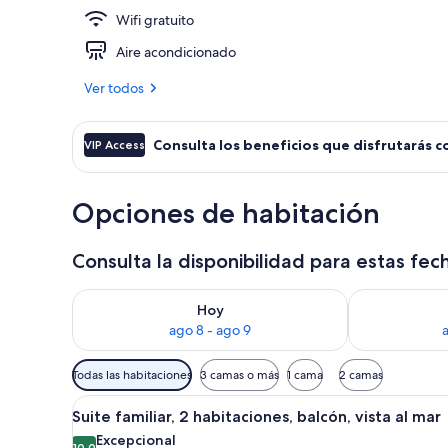
Wifi gratuito
Suite junior, 
Aire acondicionado
Ver todos
Consulta los beneficios que disfrutarás c
VIP Access
Opciones de habitación
Consulta la disponibilidad para estas fec
Consulta la disponibilidad para hoy ago 8 - ago 9
Consulta la d
Hoy
ago 8 - ago 9
Filtros
Todas las habitaciones
3 camas o más
1 cama
2 camas
disponibles
Abrir
Una habitación de hotel con un
para
12
Suite familiar, 2 habitaciones, balcón, vista al mar
todas
las
Excepcional
10.0