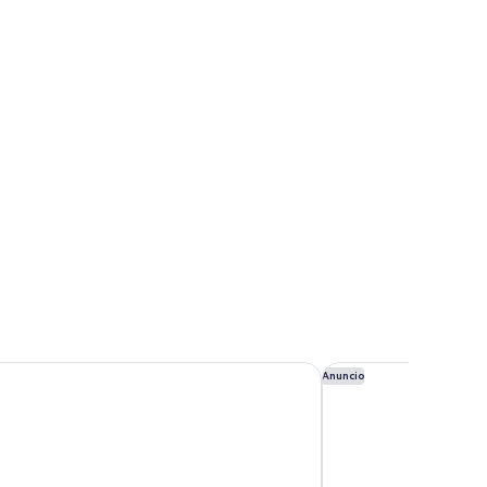
monto d'Oro
Hotel Mediterraneo
Anuncio