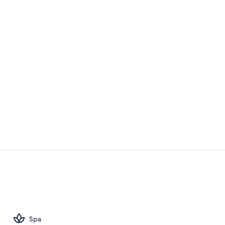
Video realiz
2 restaurant
Spa