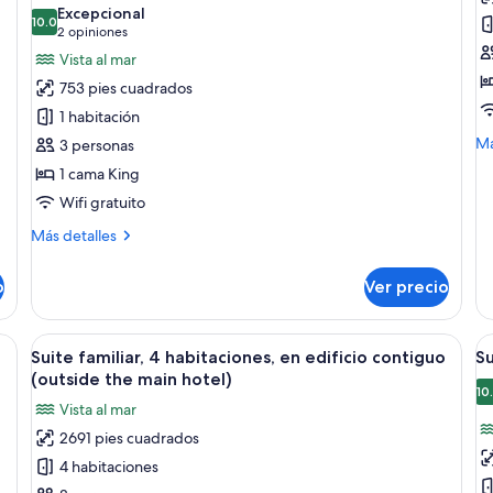
las
la
Excepcional
10.0
fotos
f
10.0 de 10
(2
2 opiniones
de
d
opiniones)
Vista al mar
Suite
H
753 pies cuadrados
panorámica,
fl
1 habitación
vista
(
M
Má
3 personas
al
d
de
1 cama King
mar,
h
so
Ha
Wifi gratuito
en
fl
edificio
Más
Más detalles
(c
contiguo
detalles
de
sobre
(La
ha
o
Ver precio
Suite
Sponda)
panorámica,
vista
nso y un jacuzzi con vistas a un pueblo costero y edificios en una ladera.
Abrir
Un dormitorio con cama, dos sillas, un
A
36
al
Suite familiar, 4 habitaciones, en edificio contiguo
Su
todas
t
mar,
(outside the main hotel)
en
las
la
10
Vista al mar
edificio
fotos
f
contiguo
2691 pies cuadrados
de
d
(La
4 habitaciones
Suite
Su
Sponda)