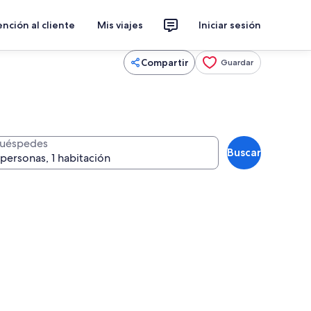
nción al cliente
Mis viajes
Iniciar sesión
Compartir
Guardar
uéspedes
Buscar