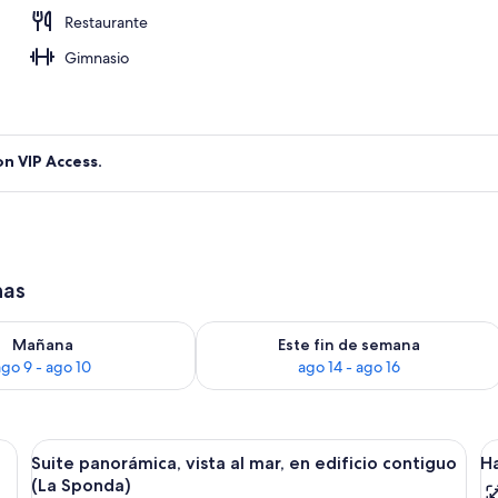
Restaurante
balcón, vista al mar | Vista del balcón
Gimnasio
on VIP Access.
has
isponibilidad para mañana ago 9 - ago 10
Consulta la disponibilidad para este 
Mañana
Este fin de semana
ago 9 - ago 10
ago 14 - ago 16
a cama grande, una mesita de noche, un escritorio y vistas al exterior.
Abrir
Un dormitorio con una cama grande, d
A
11
Suite panorámica, vista al mar, en edificio contiguo
Ha
todas
t
(La Sponda)