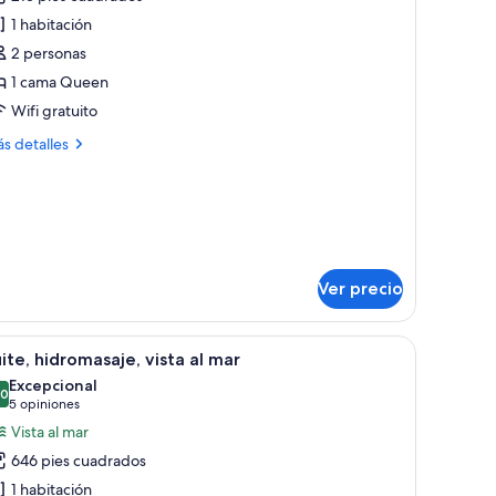
s
1 habitación
otos
e
2 personas
abitación
1 cama Queen
exible
Wifi gratuito
cambio
ás
s detalles
e
talles
abitación)
bre
bitación
exible
ambio
bitación)
Ver precio
a mesita y una ventana con cortinas.
brir
Un jacuzzi con vista al mar, una botella de vi
28
ite, hidromasaje, vista al mar
odas
Excepcional
s
.0
10.0 de 10
(5
5 opiniones
otos
opiniones)
Vista al mar
e
646 pies cuadrados
ite,
1 habitación