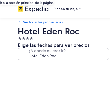
Ir a la sección principal de la página
Planea tu viaje
Ver todas las propiedades
Hotel Eden Roc
Propiedad
de
Elige las fechas para ver precios
4.0
¿A dónde quieres ir?
estrellas
Galería
de
fotos
de
Hotel
Eden
Roc