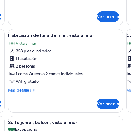
si
sobre
de
vi
Suite
so
estudio
Ha
al
o
Ver precio
Confort
su
m
2
p
ca
ama grande, un balcón con vistas, una zona de comedor y un televisor.
Abrir
Un balcón con mesa y sillas con vistas 
A
9
b
Q
Habitación de luna de miel, vista al mar
C
todas
t
siz
Vista al mar
las
vis
la
al
323 pies cuadrados
fotos
f
ma
de
d
1 habitación
pl
Habitación
C
ba
2 personas
de
R
1 cama Queen o 2 camas individuales
luna
Wifi gratuito
de
Más
M
Más detalles
Má
miel,
detalles
de
vista
sobre
so
o
Ver precio
al
Habitación
Co
de
R
mar
luna
ar, planta baja | Ropa de cama de alta calidad, edredón y minibar
Abrir
Suite junior, balcón, vista al mar | Ro
15
de
Suite junior, balcón, vista al mar
todas
miel,
Excepcional