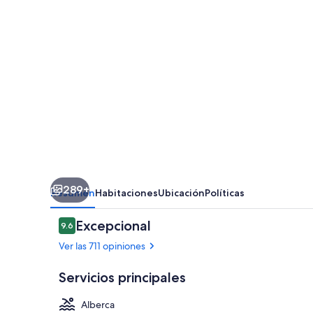
289+
Resumen
Habitaciones
Ubicación
Políticas
Opiniones
Excepcional
9.6
9.6 de 10,
Ver las 711 opiniones
Servicios principales
Alberca