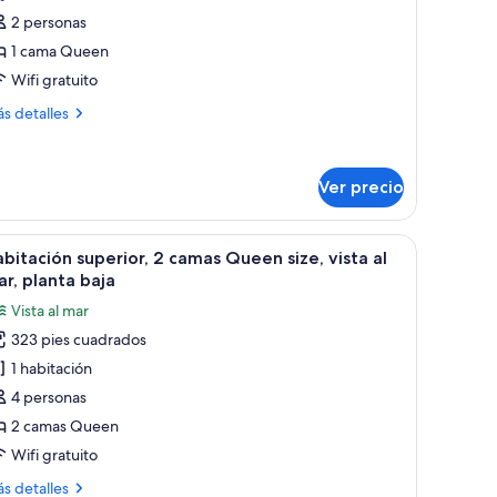
idromasaje,
2 personas
sta
1 cama Queen
ar
Wifi gratuito
ás
s detalles
talles
bre
ite,
Ver precio
dromasaje,
ta
 sofá y un balcón con vistas.
brir
Una habitación de hotel con cama, escritorio, si
r
9
bitación superior, 2 camas Queen size, vista al
odas
r, planta baja
s
Vista al mar
otos
323 pies cuadrados
e
1 habitación
abitación
uperior,
4 personas
2 camas Queen
amas
Wifi gratuito
ueen
ás
s detalles