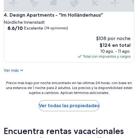
n
l
g
y
.
Design Apartments - "Im Holländerhaus"
4. Design Apartments - "Im Holländerhaus"
e
D
q
Nördliche Innenstadt
i
u
8.6
8.6/10
Excelente
(74 opiniones)
e
i
de
S
p
$108 por noche
10,
t
p
Excelente,
El
$124 en total
r
e
(74
precio
10 ago. - 11 ago.
a
d
opiniones)
actual
Total con impuestos y cargos
ß
t
es
e
o
de
i
Ver más
a
$124
s
l
t
l
Precio
Precio más bajo por noche encontrado en las últimas 24 horas, con base en
d
o
una estancia de 1 noche para 2 adultos. Los precios y la disponibilidad están
más
u
sujetos a cambios. Aplican términos adicionales.
w
bajo
r
f
por
c
o
noche
Ver todas las propiedades
h
r
encontrado
d
s
en
i
o
las
e
m
últimas
Encuentra rentas vacacionales
P
e
24
f
i