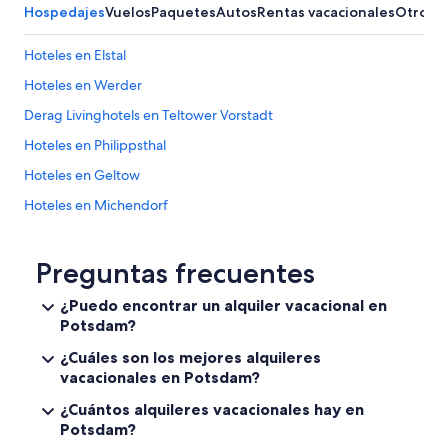
s
Hospedajes
Vuelos
Paquetes
Autos
Rentas vacacionales
Otros
c
h
Hoteles en Elstal
o
n
Hoteles en Werder
e
i
Derag Livinghotels en Teltower Vorstadt
n
Hoteles en Philippsthal
b
i
Hoteles en Geltow
s
s
Hoteles en Michendorf
c
Hoteles en Ketzin/Havel
h
e
Apart-Hoteles en Nuthetal
Preguntas frecuentes
n
e
Apart-Hoteles en Priort
¿Puedo encontrar un alquiler vacacional en
i
Potsdam?
Hoteles en Seeburg
n
.
Hoteles en Seddiner See
¿Cuáles son los mejores alquileres
P
vacacionales en Potsdam?
a
Hoteles en Caputh
r
¿Cuántos alquileres vacacionales hay en
Hoteles cerca de Mansión Neue Hakeburg
k
Potsdam?
e
Hoteles baratos en Berlín