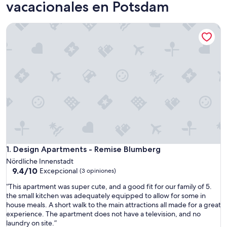
vacacionales en Potsdam
Design Apartments - Remise Blumberg
Design Apartments - Remise Blumberg
1. Design Apartments - Remise Blumberg
Nördliche Innenstadt
9.4
9.4/10
Excepcional
(3 opiniones)
de
“
“This apartment was super cute, and a good fit for our family of 5.
10,
T
the small kitchen was adequately equipped to allow for some in
Excepcional,
h
house meals. A short walk to the main attractions all made for a great
(3
i
experience. The apartment does not have a television, and no
opiniones)
s
laundry on site.”