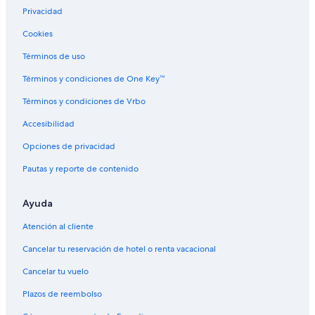
a
Privacidad
s
i
Cookies
n
Términos de uso
d
d
Términos y condiciones de One Key™
i
e
Términos y condiciones de Vrbo
9
€
Accesibilidad
p
r
Opciones de privacidad
o
Pautas y reporte de contenido
N
a
c
Ayuda
h
t
Atención al cliente
f
ü
Cancelar tu reservación de hotel o renta vacacional
r
Cancelar tu vuelo
d
e
Plazos de reembolso
n
P