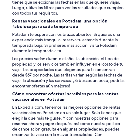
a
tienes que seleccionar las fechas en las que quieres viajar.
n
r
Luego, utiliza los filtros para ver los resultados que cumplen
P
t
con todos tus requisitos.
r
m
Rentas vacacionales en Potsdam: una opción
o
e
fabulosa para cada temporada
b
n
l
t
Potsdam te espera con los brazos abiertos. Si quieres una
e
d
experiencia más tranquila, reserva tu estancia durante la
m
o
temporada baja. Si prefieres más acción, visita Potsdam
.
e
durante la temporada alta.
E
s
Los precios varían durante el año. La ubicación, el tipo de
i
n
propiedad y los servicios también influyen en el costo de tu
n
o
viaje. Las propiedades que elegimos para ti comienzan
B
t
desde $67 por noche. Las tarifas varían según las fechas de
e
h
viaje, la ubicación y los servicios. ¡Si buscas un poco, podrías
t
a
encontrar ofertas aún mejores!
t
v
q
Cómo encontrar ofertas increíbles para las rentas
e
u
vacacionales en Potsdam
a
i
t
En Expedia.com, tenemos las mejores opciones de rentas
e
e
vacacionales en Potsdam en un solo lugar. Solo tienes que
t
l
elegir la que más te guste. Y con nuestras opciones para
s
e
reservar ahora y pagar después, así como nuestra política
c
v
de cancelación gratuita en algunas propiedades, puedes
h
i
organizar tu viaje con la mayor tranquilidad. Con
t