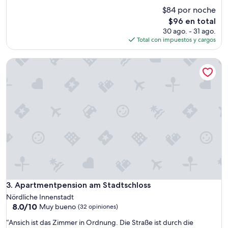
de
a
$84 por noche
10,
g
Magnífico,
El
$96 en total
o
(148
precio
30 ago. - 31 ago.
o
opiniones)
actual
Total con impuestos y cargos
d
es
f
de
i
Apartmentpension am Stadtschloss
$96
t
f
o
r
o
u
r
f
a
m
i
l
y
Apartmentpension am Stadtschloss
3. Apartmentpension am Stadtschloss
o
Nördliche Innenstadt
f
8.0
8.0/10
Muy bueno
5
(32 opiniones)
de
.
“
“Ansich ist das Zimmer in Ordnung. Die Straße ist durch die
10,
t