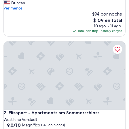
a
Duncan
p
Ver menos
a
$94 por noche
r
El
$109 en total
t
precio
10 ago. - 11 ago.
m
actual
Total con impuestos y cargos
e
es
n
de
Elisapart - Apartments am Sommerschloss
t
$109
w
a
s
s
u
p
e
r
c
u
t
e
,
Elisapart - Apartments am Sommerschloss
2. Elisapart - Apartments am Sommerschloss
a
Westliche Vorstadt
n
9.0
9.0/10
Magnífico
(148 opiniones)
d