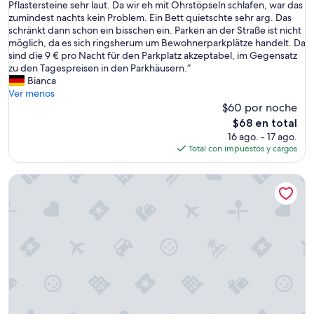
A
Pflastersteine sehr laut. Da wir eh mit Ohrstöpseln schlafen, war das
Muy
h
n
zumindest nachts kein Problem. Ein Bett quietschte sehr arg. Das
bueno,
e
s
schränkt dann schon ein bisschen ein. Parken an der Straße ist nicht
(32
s
i
möglich, da es sich ringsherum um Bewohnerparkplätze handelt. Da
opiniones)
m
c
sind die 9 € pro Nacht für den Parkplatz akzeptabel, im Gegensatz
a
h
zu den Tagespreisen in den Parkhäusern.”
l
i
Bianca
l
s
Ver menos
k
t
$60 por noche
i
d
El
t
$68 en total
a
precio
c
16 ago. - 17 ago.
s
actual
h
Total con impuestos y cargos
Z
es
e
i
de
n
Design Apartments - "Im Holländerhaus"
m
$68
w
m
a
e
s
r
a
i
d
n
e
O
q
r
u
d
a
n
t
u
e