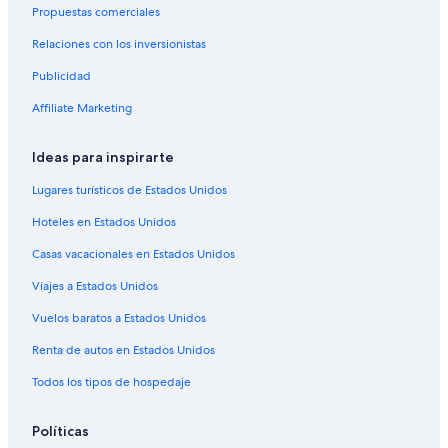
w
Propuestas comerciales
Casas de huéspedes en Falkensee
o
h
Relaciones con los inversionistas
Hoteles cerca de Palacio Sanssouci
n
Publicidad
Hoteles de golf en Región de Brandeburgo
e
r
Hoteles cerca del lago en Región de Brandeburgo
Affiliate Marketing
p
a
Hoteles con parque acuático en Región de Brandeburgo
r
Ideas para inspirarte
Hoteles con sauna en Región de Brandeburgo
k
p
Lugares turísticos de Estados Unidos
l
Hoteles en Estados Unidos
ä
t
Casas vacacionales en Estados Unidos
z
e
Viajes a Estados Unidos
h
a
Vuelos baratos a Estados Unidos
n
d
Renta de autos en Estados Unidos
e
Todos los tipos de hospedaje
l
t
.
Políticas
D