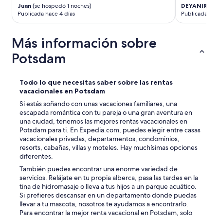
f
Juan
(se hospedó 1 noches)
DEYANIRA
(s
,
o
Publicada hace 4 días
Publicada hac
w
r
a
a
r
g
Más información sobre
d
r
a
e
Potsdam
s
a
z
t
u
e
Todo lo que necesitas saber sobre las rentas
m
x
vacacionales en Potsdam
i
p
n
Si estás soñando con unas vacaciones familiares, una
e
d
escapada romántica con tu pareja o una gran aventura en
r
e
una ciudad, tenemos las mejores rentas vacacionales en
i
s
Potsdam para ti. En Expedia.com, puedes elegir entre casas
e
t
vacacionales privadas, departamentos, condominios,
n
n
resorts, cabañas, villas y moteles. Hay muchísimas opciones
c
a
diferentes.
e
c
.
También puedes encontrar una enorme variedad de
h
T
servicios. Relájate en tu propia alberca, pasa las tardes en la
t
h
tina de hidromasaje o lleva a tus hijos a un parque acuático.
s
e
Si prefieres descansar en un departamento donde puedas
k
a
llevar a tu mascota, nosotros te ayudamos a encontrarlo.
e
p
Para encontrar la mejor renta vacacional en Potsdam, solo
i