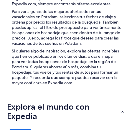
s
Expedia.com, siempre encontrarás ofertas excelentes.
e
i
s
Para ver algunas de las mejores ofertas de rentas
o
e
vacacionales en Potsdam, selecciona tus fechas de viaje y
n
h
ordena por precio los resultados de la búsqueda. También
,
r
puedes aplicar el filtro de presupuesto para ver únicamente
a
a
las opciones de hospedaje que caen dentro de tu rango de
n
r
precios. Luego, agrega los filtros que desees para crear las
d
g
vacaciones de tus sueños en Potsdam.
n
.
o
Si quieres algo de inspiración, explora las ofertas increíbles
D
l
que hemos publicado en los últimos días, o usa el mapa
a
a
para ver todas las opciones de hospedaje en la región de
s
u
Potsdam. Si quieres ahorrar aún más, combina tu
s
n
hospedaje, tus vuelos y tus rentas de autos para formar un
c
d
paquete. Y recuerda que siempre puedes reservar con la
h
r
mayor confianza en Expedia.com.
r
y
ä
o
n
n
k
s
Explora el mundo con
t
i
d
t
Expedia
a
e
n
.
n
”