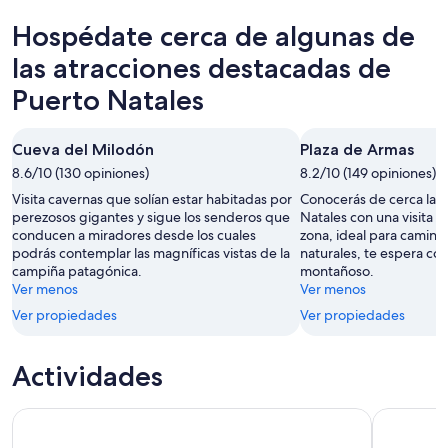
hoy,
Natales
en
Hospédate cerca de algunas de
9
para
Puerto
ago
mañana
Natales
las atracciones destacadas de
-
por
para
Puerto Natales
10
la
el
ago
noche,
próximo
10
fin
Cueva del Milodón
Plaza de Armas
ago
de
8.6/10 (130 opiniones)
8.2/10 (149 opiniones)
-
semana,
Visita cavernas que solían estar habitadas por
Conocerás de cerca la h
11
14
perezosos gigantes y sigue los senderos que
Natales con una visita a
ago
ago
conducen a miradores desde los cuales
zona, ideal para camina
-
podrás contemplar las magníficas vistas de la
naturales, te espera con
16
campiña patagónica.
montañoso.
Ver menos
ago
Ver menos
Ver propiedades
Ver propiedades
Actividades
Puerto Natales: tour de día completo a Torres del Paine
Torres del