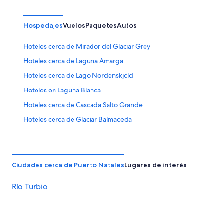
Hospedajes
Vuelos
Paquetes
Autos
Hoteles cerca de Mirador del Glaciar Grey
Hoteles cerca de Laguna Amarga
Hoteles cerca de Lago Nordenskjöld
Hoteles en Laguna Blanca
Hoteles cerca de Cascada Salto Grande
Hoteles cerca de Glaciar Balmaceda
Hoteles cerca de Base de las Torres del Paine
Hoteles cerca de Lago Pehoé
Hoteles 3 estrellas en Torres del Paine
Ciudades cerca de Puerto Natales
Lugares de interés
Hoteles 5 estrellas en Torres del Paine
Río Turbio
Cabañas en Torres del Paine
Hostales en Torres del Paine