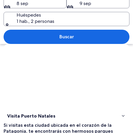
8 sep
9 sep
Huéspedes
1 hab., 2 personas
Un muelle de madera largo y recto se 
Buscar
Explorar mapa
Visita Puerto Natales
Si visitas esta ciudad ubicada en el corazón de la
Patagonia, te encontrarás con hermosos parques