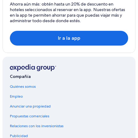
Hoteles cerca de Parque Nacional Torres del Paine
Ahorra aún más: obtén hasta un 20% de descuento en
hoteles seleccionados al reservar en la app. Nuestras ofertas
Hoteles cerca de Cueva del Milodón
en la app te permiten ahorrar para que puedas viajar más y
administrar todo desde donde estés.
Hoteles cerca de Glaciar Grey
Hoteles cerca de Cerro Tenerife
Ir a la app
Hoteles cerca de Costanera
Compañía
Quiénes somos
Empleo
Anunciar una propiedad
Propuestas comerciales
Relaciones con los inversionistas
Publicidad