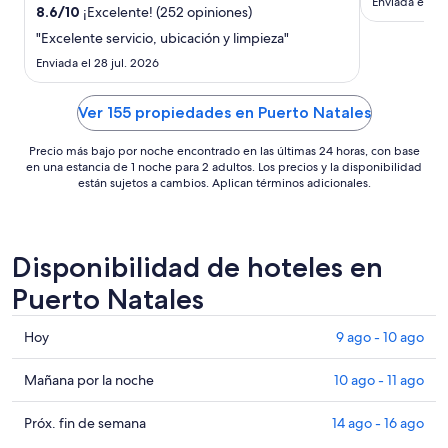
Enviada el 5 
por
8.6
/
10
¡Excelente! (252 opiniones)
era poco var
noche
La salida d
"Excelente servicio, ubicación y limpieza"
del
lodo y char
Enviada el 28 jul. 2026
mínimo debe
11
para mejorar.
ago
Ver 155 propiedades en Puerto Natales
al
12
Precio más bajo por noche encontrado en las últimas 24 horas, con base
ago
en una estancia de 1 noche para 2 adultos. Los precios y la disponibilidad
están sujetos a cambios. Aplican términos adicionales.
Disponibilidad de hoteles en
Puerto Natales
Consultar
Hoy
9 ago - 10 ago
precios
en
Consultar
Mañana por la noche
10 ago - 11 ago
Puerto
precios
Natales
en
Consultar
Próx. fin de semana
14 ago - 16 ago
para
Puerto
precios