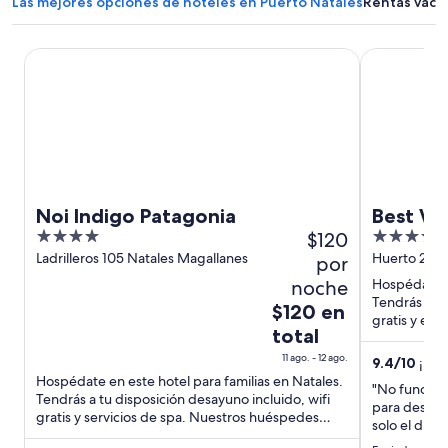
Las mejores opciones de hoteles en Puerto Natales
Rentas vaca
Noi Indigo Patagonia
Best Wester
Noi Indigo Patagonia
Best We
4
$120
3.5
out
out
Ladrilleros 105 Natales Magallanes
Huerto 282 L
por
Antartica Ch
of
of
noche
Hospédate e
5
5
Tendrás a tu
El
$120 en
gratis y est
precio
total
de atraccion
es
11 ago. - 12 ago.
9.4
/
10
¡Exce
de
Hospédate en este hotel para familias en Natales.
"No funciona
$120
Tendrás a tu disposición desayuno incluido, wifi
para desayu
en
gratis y servicios de spa. Nuestros huéspedes
solo el día q
total
destacan la ...
desayuno co