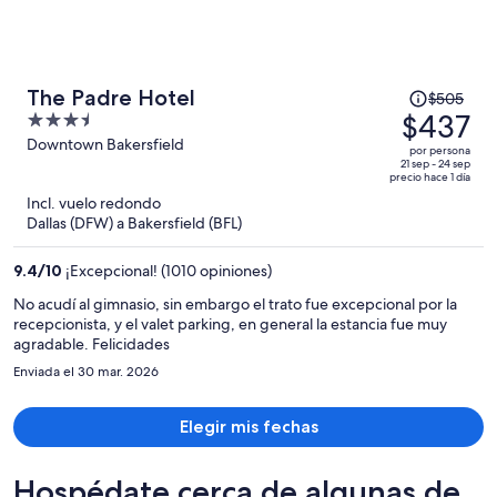
El
The Padre Hotel
$505
precio
$437
3.5
era
out
Downtown Bakersfield
por persona
de
of
21 sep - 24 sep
precio hace 1 día
$505
5
Incl. vuelo redondo
y
Dallas (DFW) a Bakersfield (BFL)
ahora
es
9.4
/
10
¡Excepcional! (1010 opiniones)
de
$437
No acudí al gimnasio, sin embargo el trato fue excepcional por la
recepcionista, y el valet parking, en general la estancia fue muy
por
agradable. Felicidades
persona
Enviada el 30 mar. 2026
Elegir mis fechas
Hospédate cerca de algunas de