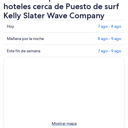
hoteles cerca de Puesto de surf
Kelly Slater Wave Company
Consultar
Hoy
7 ago - 8 ago
los
precios
Consultar
Mañana por la noche
8 ago - 9 ago
cerca
precios
de
cerca
Consultar
Este fin de semana
7 ago - 9 ago
Puesto
de
precios
de
Puesto
cerca
surf
de
de
Kelly
surf
Puesto
Slater
Kelly
de
Wave
Slater
surf
Company
Wave
Kelly
para
Company
Slater
hoy,
para
Wave
7
mañana
Company
ago
por
para
-
la
este
Mostrar mapa