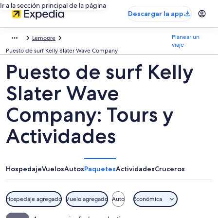
Ir a la sección principal de la página
Descargar la app
Planear un
Lemoore
viaje
Puesto de surf Kelly Slater Wave Company
Puesto de surf Kelly
Slater Wave
Company: Tours y
Actividades
Hospedaje
Vuelos
Autos
Paquetes
Actividades
Cruceros
Hospedaje agregado
Vuelo agregado
Auto
Económica