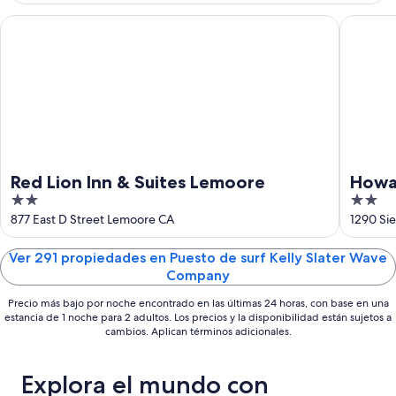
8
noche,
fin
ago
8
de
Red Lion Inn & Suites Lemoore
Howard 
ago
semana,
-
7
9
ago
ago
-
9
ago
Red Lion Inn & Suites Lemoore
Howa
2
2
Lemoo
out
out
877 East D Street Lemoore CA
1290 Sie
of
of
5
5
Ver 291 propiedades en Puesto de surf Kelly Slater Wave
Company
Precio más bajo por noche encontrado en las últimas 24 horas, con base en una
estancia de 1 noche para 2 adultos. Los precios y la disponibilidad están sujetos a
cambios. Aplican términos adicionales.
Explora el mundo con