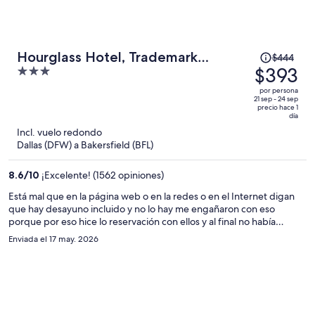
El
Hourglass Hotel, Trademark
$444
precio
$393
3
Collection by Wyndham
era
out
por persona
de
of
21 sep - 24 sep
precio hace 1
$444
5
día
y
Incl. vuelo redondo
ahora
Dallas (DFW) a Bakersfield (BFL)
es
de
8.6
/
10
¡Excelente! (1562 opiniones)
$393
Está mal que en la página web o en la redes o en el Internet digan
por
que hay desayuno incluido y no lo hay me engañaron con eso
persona
porque por eso hice lo reservación con ellos y al final no había
desayuno incluido.
Enviada el 17 may. 2026