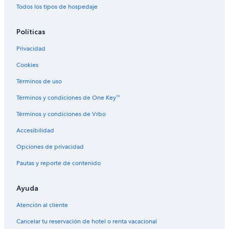
Todos los tipos de hospedaje
Hoteles cerca de Parque Hidden Valley
Hoteles cerca de Naval Air Station Lemoore
Políticas
Apart-Hoteles en Armona
Privacidad
Hoteles en Armona
Cookies
Moteles en Armona
Términos de uso
Apartamentos en Riverdale
Términos y condiciones de One Key™
Hoteles en Riverdale
Términos y condiciones de Vrbo
Hoteles cerca de Sarah A. Mooney Memorial Museum
Accesibilidad
Hoteles de Independent en Grangeville
Opciones de privacidad
Hoteles en Huron
Pautas y reporte de contenido
Hoteles cerca de Centro Comercial Hanford Mall
Hoteles en Hub
Ayuda
Hoteles en Laton
Atención al cliente
Moteles en Laton
Cancelar tu reservación de hotel o renta vacacional