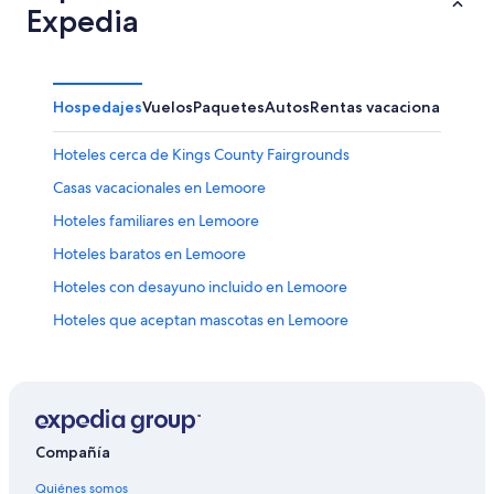
Expedia
Hospedajes
Vuelos
Paquetes
Autos
Rentas vacacionales
Hoteles cerca de Kings County Fairgrounds
Casas vacacionales en Lemoore
Hoteles familiares en Lemoore
Hoteles baratos en Lemoore
Hoteles con desayuno incluido en Lemoore
Hoteles que aceptan mascotas en Lemoore
Hoteles de Motel 6 en Lemoore
Hoteles en Lemoore
Moteles en Lemoore
Hoteles cerca de Superior Dairy Product Company
Compañía
Hoteles cerca de Casino Tachi Palace
Quiénes somos