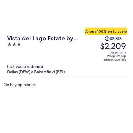
Ahorra 100% en tu vuelo
El
Vista del Lago Estate by
$2,818
precio
$2,209
3
Avantstay 20 Acres Private Lake
era
out
+ Pool + Spa Near Hard Rock
por persona
de
of
21 sep - 24 sep
Casino
precio hace 1 día
$2,818
5
Incl. vuelo redondo
y
Dallas (DFW) a Bakersfield (BFL)
ahora
es
No hay opiniones
de
$2,209
por
persona