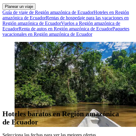
Planear un viaje
Guía de viaje de Región amazónica de Ecuador
Hoteles en Región
amazónica de Ecuador
Rentas de hospedaje para las vacaciones en
Región amazónica de Ecuador
Vuelos a Región amazónica de
Ecuador
Renta de autos en Región amazónica de Ecuador
Paquetes
vacacionales en Región amazónica de Ecuador
Hoteles baratos en Región amazónica
de Ecuador
Selecciona las fechas para ver las mejores ofertas