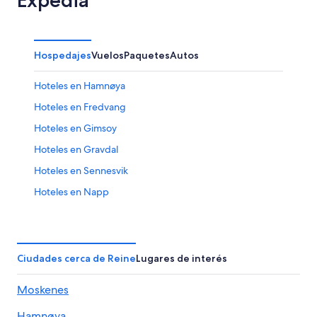
Hospedajes
Vuelos
Paquetes
Autos
Hoteles en Hamnøya
Hoteles en Fredvang
Hoteles en Gimsoy
Hoteles en Gravdal
Hoteles en Sennesvik
Hoteles en Napp
Hoteles en Værøy
Cabañas en Lofoten
Campings en Lofoten
Ciudades cerca de Reine
Lugares de interés
Apart-Hoteles en Lofoten
Moskenes
Hoteles de golf en Lofoten
Hamnøya