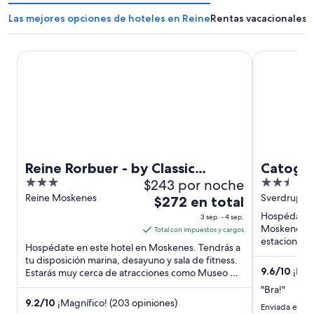
Las mejores opciones de hoteles en Reine
Rentas vacacionales 
Reine Rorbuer - by Classic Norway Hotels
Catogården
Reine Rorbuer - by Classic
Catogå
3
$243 por noche
2.5
Norway Hotels
out
out
Reine Moskenes
Sverdrups v
El
$272 en total
of
of
precio
Hospédate e
3 sep. - 4 sep.
5
5
es
Moskenes. Te
Total con impuestos y cargos
estacionamie
de
Hospédate en este hotel en Moskenes. Tendrás a
completo. Es
$272
tu disposición marina, desayuno y sala de fitness.
9.6
/
10
¡Exce
Estarás muy cerca de atracciones como Museo de
en
Muñecas y Juguetes ...
total
"Bra!"
por
9.2
/
10
¡Magnífico! (203 opiniones)
Enviada el 11 