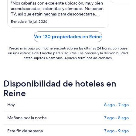
noche
"Nos cabañas con excelente ubicación, muy bien
del
acondicionadas, calientitas y cómodas. No tienen
TV, así que están hechas para desconectarse.
3
Ofrecen un desayuno muy rico y completo. Por las
sep
Enviada el 16 jul. 2026
tardes operan un restaurante con excelente
al
comida para cenar. Tomamos el tour de kayak por
4
la noche y nos ..."
Ver 130 propiedades en Reine
sep
Precio más bajo por noche encontrado en las últimas 24 horas, con base
en una estancia de 1 noche para 2 adultos. Los precios y la disponibilidad
están sujetos a cambios. Aplican términos adicionales.
Disponibilidad de hoteles en
Reine
Consultar
Hoy
6 ago - 7 ago
precios
en
Consultar
Mañana por la noche
7 ago - 8 ago
Reine
precios
para
en
Consultar
Este fin de semana
7 ago - 9 ago