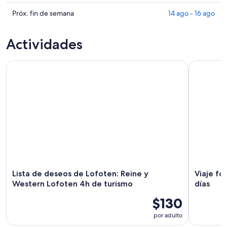
hoy,
Reine
precios
6
para
en
Consultar
Próx. fin de semana
14 ago - 16 ago
ago
mañana
Reine
precios
-
por
para
en
Actividades
7
la
este
Reine
ago
noche,
fin
para
Lista de deseos de Lofoten: Reine y Western Lofoten 4h de 
Viaje fotog
7
de
el
ago
semana,
próximo
-
7
fin
8
ago
de
ago
-
semana,
9
14
ago
ago
-
16
ago
Lista de deseos de Lofoten: Reine y
Viaje fo
Western Lofoten 4h de turismo
días
$130
por adulto