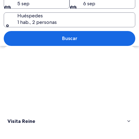
5 sep
6 sep
Huéspedes
1 hab., 2 personas
Escena nocturna con auroras boreales
Buscar
Explorar mapa
Visita Reine