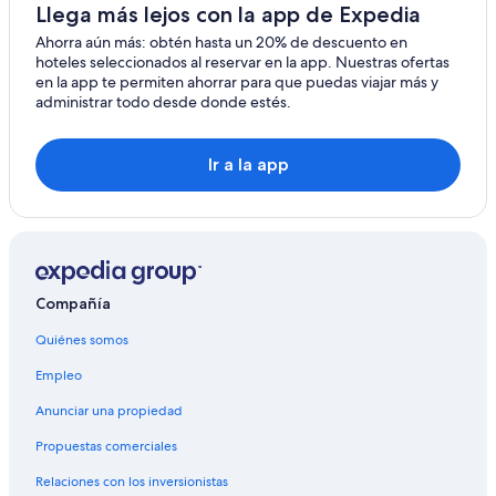
Llega más lejos con la app de Expedia
Campings en Henningsvaer
Ahorra aún más: obtén hasta un 20% de descuento en
Hoteles con spa en Henningsvaer
hoteles seleccionados al reservar en la app. Nuestras ofertas
en la app te permiten ahorrar para que puedas viajar más y
Hoteles de negocios en Henningsvaer
administrar todo desde donde estés.
Hoteles con estacionamiento en Henningsvaer
Hoteles con restaurante en Henningsvaer
Ir a la app
Hoteles con sauna en Henningsvaer
Hoteles en Henningsvaer
Hoteles en Bostad
Compañía
Quiénes somos
Empleo
Anunciar una propiedad
Propuestas comerciales
Relaciones con los inversionistas