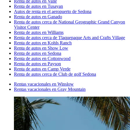
Renta de autos en Valle
Renta de autos en Tusayan
Autos de renta en el aeropuerto de Sedona
Renta de autos en Ganado
Renta de autos cerca de National Geographic Grand Canyon
Visitor Center
Renta de autos en Williams
Renta de autos cerca de Tlaquepaque Arts and Crafts Village
Renta de autos en Kohls Ranch
Renta de autos en Show Low
Renta de autos en Sedona
Renta de autos en Cottonwood
Renta de autos en Payson
Renta de autos en Camp Verde
Renta de autos cerca de Club de golf Sedona
Rentas vacacionales en Winslow
Rentas vacacionales en Gray Mountain