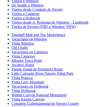
Vuelos a Winslow
De Seattle a Winslow
Vuelos desde Condado de Navajo
Vuelos a Cameron
Vuelos a Holbrook
Vuelos desde A. Regional de Winslow - Lindbergh
Vuelos de Payson (PJB) a Winslow (INW)
Flagstaff Mall and The Marketplace
Vacaciones en Winslow
Visita Winslow
Old Oraibi
Vacaciones en Cameron
Visita Cameron
Mirador Tawa Point
Awatovi Ruins
Parque estatal de Homolovi Ruins
Little Colorado River Navajo Tribal Park
Visita Polacca
Visita Gray Mountain
Vacaciones en Holbrook
Visita Holbrook
Walnut Canyon National Monument
Visita Keams Canyon
Complejo Gubernamental de Navajo County