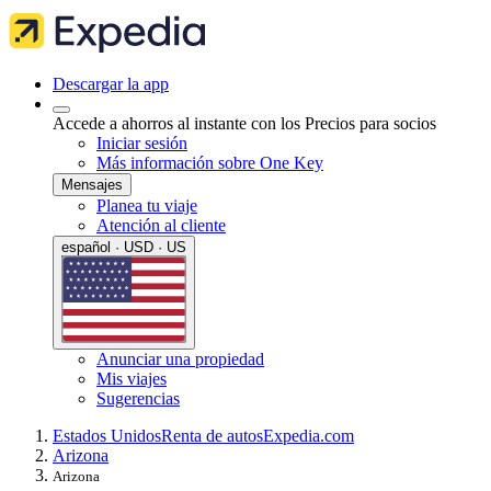
Descargar la app
Accede a ahorros al instante con los Precios para socios
Iniciar sesión
Más información sobre One Key
Mensajes
Planea tu viaje
Atención al cliente
español · USD · US
Anunciar una propiedad
Mis viajes
Sugerencias
Estados Unidos
Renta de autos
Expedia.com
Arizona
Arizona