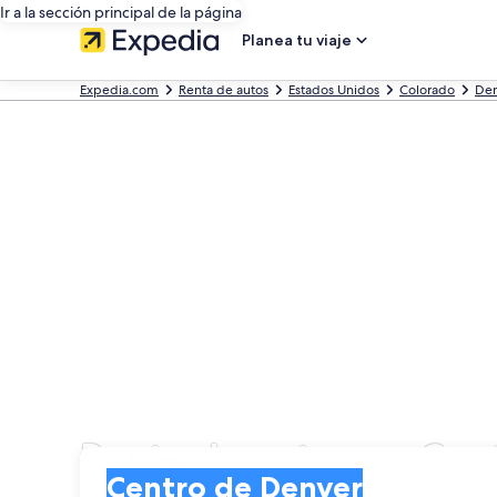
Ir a la sección principal de la página
Planea tu viaje
Expedia.com
Renta de autos
Estados Unidos
Colorado
Den
Renta de autos en Cen
Entrega
Entrega
Centro de Denver