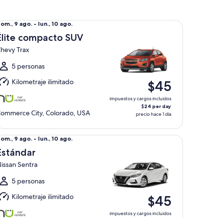
ite compacto SUV Chevy Trax
el
om., 9 ago. - lun., 10 ago.
om.,
Élite compacto SUV
hevy Trax
go.
l
5 personas
un.,
Kilometraje ilimitado
$45
0
go.
impuestos y cargos incluidos
$24 per day
ommerce City, Colorado, USA
precio hace 1 día
tándar Nissan Sentra
el
om., 9 ago. - lun., 10 ago.
om.,
Estándar
issan Sentra
go.
l
5 personas
un.,
Kilometraje ilimitado
$45
0
go.
impuestos y cargos incluidos