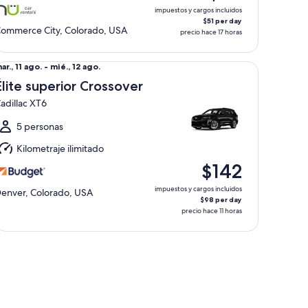
go.
impuestos y cargos incluidos
$51 per day
ommerce City, Colorado, USA
precio hace 17 horas
ite superior Crossover Cadillac XT6
el
ar., 11 ago. - mié., 12 ago.
ar.,
Élite superior Crossover
1
adillac XT6
go.
l
5 personas
ié.,
Kilometraje ilimitado
2
$142
go.
impuestos y cargos incluidos
enver, Colorado, USA
$98 per day
precio hace 11 horas