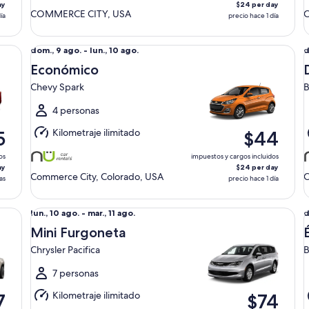
ay
$24 per day
COMMERCE CITY, USA
ía
precio hace 1 día
Económico Chevy Spark
De
Del
D
dom., 9 ago. - lun., 10 ago.
d
dom.,
d
Económico
9
9
Chevy Spark
B
ago.
a
al
a
4 personas
lun.,
l
Kilometraje ilimitado
5
$44
10
1
ago.
a
os
impuestos y cargos incluidos
ay
$24 per day
Commerce City, Colorado, USA
C
as
precio hace 1 día
ilar
Mini Furgoneta Chrysler Pacifica
Él
Del
D
lun., 10 ago. - mar., 11 ago.
d
lun.,
d
Mini Furgoneta
10
9
Chrysler Pacifica
B
ago.
a
al
a
7 personas
mar.,
l
Kilometraje ilimitado
7
$74
11
1