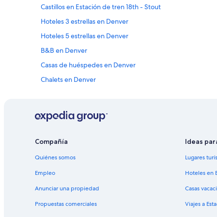
Castillos en Estación de tren 18th - Stout
Hoteles 3 estrellas en Denver
Hoteles 5 estrellas en Denver
B&B en Denver
Casas de huéspedes en Denver
Chalets en Denver
Apartamentos en Denver
Apart-Hoteles en Denver
Hoteles con casino en Denver
Hoteles con spa en Denver
Compañía
Ideas par
Hoteles de lujo en Denver
Quiénes somos
Lugares turí
Hoteles familiares en Denver
Empleo
Hoteles en 
Hoteles románticos en Denver
Anunciar una propiedad
Casas vacac
Hoteles cerca del acuario en Denver
Propuestas comerciales
Viajes a Est
Hoteles con bar en Denver