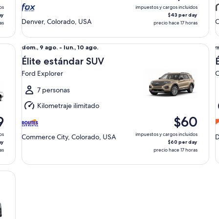
ago.
a
os
impuestos y cargos incluidos
ay
$43 per day
Denver, Colorado, USA
C
as
precio hace 17 horas
Ram 2500 Crew
Élite estándar SUV Ford Explorer
Él
Del
D
dom., 9 ago. - lun., 10 ago.
m
dom.,
m
Élite estándar SUV
9
1
Ford Explorer
C
ago.
a
al
a
7 personas
lun.,
m
Kilometraje ilimitado
10
1
9
$60
ago.
a
os
impuestos y cargos incluidos
Commerce City, Colorado, USA
D
ay
$60 per day
as
precio hace 17 horas