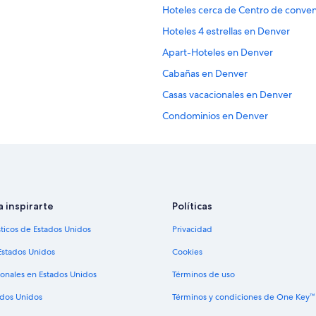
Hoteles cerca de Centro de conve
Hoteles 4 estrellas en Denver
Apart-Hoteles en Denver
Cabañas en Denver
Casas vacacionales en Denver
Condominios en Denver
Hostales en Denver
Hilton Hotels en Denver
Hoteles de golf en Denver
Hoteles de ski en Denver
a inspirarte
Políticas
Hoteles en la playa en Denver
sticos de Estados Unidos
Privacidad
Hoteles históricos en Denver
Estados Unidos
Cookies
Hoteles baratos en Denver
ionales en Estados Unidos
Términos de uso
Hoteles cerca del lago en Denver
ados Unidos
Términos y condiciones de One Key™
Hoteles con cocina en Denver