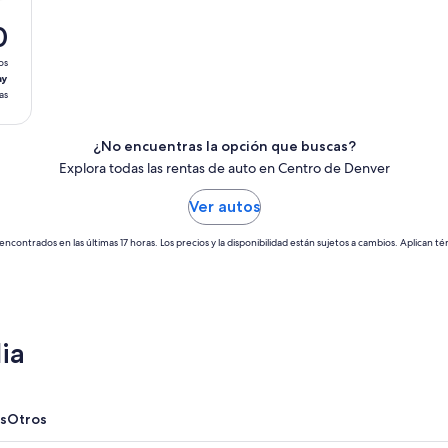
0
os
ay
as
¿No encuentras la opción que buscas?
Explora todas las rentas de auto en Centro de Denver
Ver autos
encontrados en las últimas 17 horas. Los precios y la disponibilidad están sujetos a cambios. Aplican té
ia
s
Otros