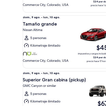
$24 per d
Commerce City, Colorado, USA
precio hace 1 d
Tamaño grande Nissan Altima
Del
dom., 9 ago. - lun., 10 ago.
dom.,
Tamaño grande
9
Nissan Altima
ago.
al
5 personas
lun.,
Kilometraje ilimitado
$4
10
ago.
impuestos y cargos incluid
$24 per d
Commerce City, Colorado, USA
precio hace 17 hor
Superior Gran cabina (pickup) GMC Canyon or sim
Del
dom., 9 ago. - lun., 10 ago.
dom.,
Superior Gran cabina (pickup)
9
GMC Canyon or similar
ago.
al
5 personas
lun.,
Kilometraje ilimitado
$6
10