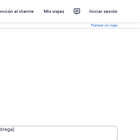
nción al cliente
Mis viajes
Iniciar sesión
Planear un viaje
ntrega)