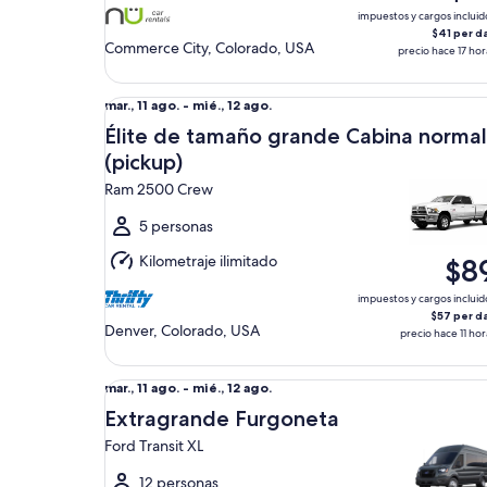
ago.
impuestos y cargos incluid
$41 per d
Commerce City, Colorado, USA
precio hace 17 hor
Élite de tamaño grande Cabina normal (pickup) 
Del
mar., 11 ago. - mié., 12 ago.
mar.,
Élite de tamaño grande Cabina normal
11
(pickup)
ago.
Ram 2500 Crew
al
mié.,
5 personas
12
Kilometraje ilimitado
$8
ago.
impuestos y cargos incluid
$57 per d
Denver, Colorado, USA
precio hace 11 hor
Extragrande Furgoneta Ford Transit XL
Del
mar., 11 ago. - mié., 12 ago.
mar.,
Extragrande Furgoneta
11
Ford Transit XL
ago.
al
12 personas