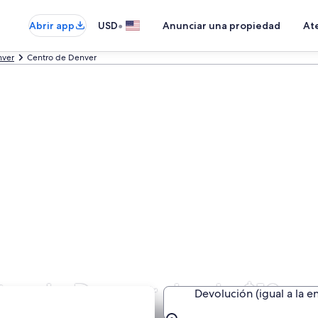
•
Abrir app
USD
Anunciar una propiedad
Ate
ver
Centro de Denver
tro de Denver desde $13
Devolución (igual a la e