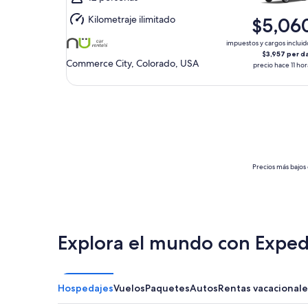
mié.,
Kilometraje ilimitado
$5,06
12
ago.
impuestos y cargos incluid
$3,957 per d
Commerce City, Colorado, USA
precio hace 11 hor
Precios más bajos 
Explora el mundo con Exped
Hospedajes
Vuelos
Paquetes
Autos
Rentas vacacionale