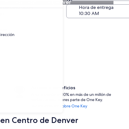
autos en Centro de Denver
Devolución (igual a la e
a de devolución
Hora de entrega
go
ayor.
irección
Accede a beneficios
Ahorra desde un 10% en más de un millón de
rentas de auto si eres parte de One Key.
Ver información sobre One Key
s en Centro de Denver