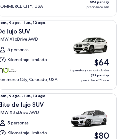
$24 per day
COMMERCE CITY, USA
precio hace 1 día
 lujo SUV BMW X1 xDrive AWD
el
om., 9 ago. - lun., 10 ago.
om.,
De lujo SUV
MW X1 xDrive AWD
go.
l
5 personas
un.,
Kilometraje ilimitado
$64
0
go.
impuestos y cargos incluidos
$39 per day
ommerce City, Colorado, USA
precio hace 17 horas
ite de lujo SUV BMW X3 xDrive AWD
el
om., 9 ago. - lun., 10 ago.
om.,
Élite de lujo SUV
MW X3 xDrive AWD
go.
l
5 personas
un.,
Kilometraje ilimitado
$80
0