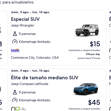
c para actualizarlos.
Especial SUV Jeep Wrangler
Él
Del
D
dom., 9 ago. - lun., 10 ago.
d
dom.,
d
Especial SUV
9
9
Jeep Wrangler
C
ago.
a
al
a
5 personas
lun.,
l
Kilometraje ilimitado
3
$15
10
1
ago.
a
os
impuestos y cargos incluidos
ay
$15 per day
Commerce City, Colorado, USA
C
as
precio hace 17 horas
Élite de tamaño mediano SUV Jeep Compass Lattitude
Es
Del
D
dom., 9 ago. - lun., 10 ago.
d
dom.,
d
Élite de tamaño mediano SUV
9
9
Jeep Compass Lattitude
N
ago.
a
al
a
5 personas
lun.,
l
Kilometraje ilimitado
5
$45
10
1
ago.
a
os
impuestos y cargos incluidos