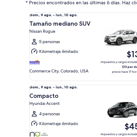
* Precios encontrados en las últimas 6 días. Haz cli
Tamaño mediano SUV Nissan Rogue
Del
dom., 9 ago. - lun., 10 ago.
dom.,
Tamaño mediano SUV
9
Nissan Rogue
ago.
al
5 personas
lun.,
Kilometraje ilimitado
$1
10
ago.
impuestos y cargos incluid
$13 per d
Commerce City, Colorado, USA
precio hace 17 hor
Compacto Hyundai Accent
Del
dom., 9 ago. - lun., 10 ago.
dom.,
Compacto
9
Hyundai Accent
ago.
al
4 personas
lun.,
Kilometraje ilimitado
$4
10
ago.
impuestos y cargos incluid