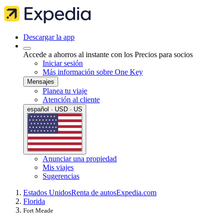
Descargar la app
Accede a ahorros al instante con los Precios para socios
Iniciar sesión
Más información sobre One Key
Mensajes
Planea tu viaje
Atención al cliente
español · USD · US
Anunciar una propiedad
Mis viajes
Sugerencias
Estados Unidos
Renta de autos
Expedia.com
Florida
Fort Meade