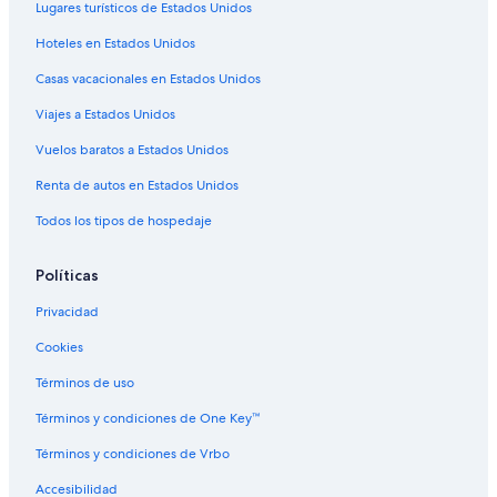
Lugares turísticos de Estados Unidos
Hoteles con bar en Mendoza
Hoteles en Estados Unidos
Hoteles con gimnasio en Mendoza
Casas vacacionales en Estados Unidos
Hoteles con restaurante en Mendoza
Viajes a Estados Unidos
Hoteles con sauna en Mendoza
Hoteles con hidromasaje en Mendoza
Vuelos baratos a Estados Unidos
Hoteles cerca de viñedos en Mendoza
Renta de autos en Estados Unidos
Hoteles gay friendly en Mendoza
Todos los tipos de hospedaje
Hoteles para bodas en Mendoza
Políticas
Hoteles que aceptan mascotas en Mendoza
Privacidad
Hoteles en Mendoza
Cookies
Hoteles baratos en Centro de la ciudad de Mendoza
Hoteles cerca de Plaza de la Independencia
Términos de uso
Hoteles con casino en Mendoza
Términos y condiciones de One Key™
Hoteles de golf en Mendoza
Términos y condiciones de Vrbo
Hoteles baratos en Mendoza
Accesibilidad