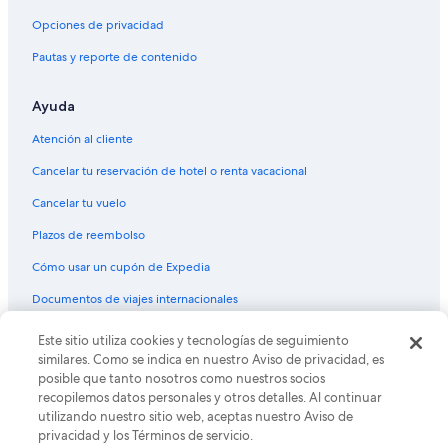
Hoteles con aguas termales en Mendoza
Opciones de privacidad
Hoteles con desayuno incluido en Mendoza
Pautas y reporte de contenido
Hoteles con estacionamiento en Mendoza
Ayuda
Hoteles con guardería en Mendoza
Hoteles con área de juegos en Mendoza
Atención al cliente
Hoteles con sauna en Mendoza
Cancelar tu reservación de hotel o renta vacacional
Hoteles con hidromasaje en Mendoza
Cancelar tu vuelo
Hoteles con traslado del/al aeropuerto en Mendoza
Plazos de reembolso
Hoteles para bodas en Mendoza
Cómo usar un cupón de Expedia
Cabañas en Mendoza
Documentos de viajes internacionales
Hostales en Mendoza
Este sitio utiliza cookies y tecnologías de seguimiento
© 2026 Expedia, Inc., una empresa de Expedia Group. Todos los
Lodges en Mendoza
derechos reservados. Expedia y el logo de Expedia son marcas
similares. Como se indica en nuestro Aviso de privacidad, es
registradas o marcas comerciales de Expedia, Inc. CST# 2029030-50.
Hoteles en Centro histórico
posible que tanto nosotros como nuestros socios
recopilemos datos personales y otros detalles. Al continuar
utilizando nuestro sitio web, aceptas nuestro Aviso de
privacidad y los Términos de servicio.