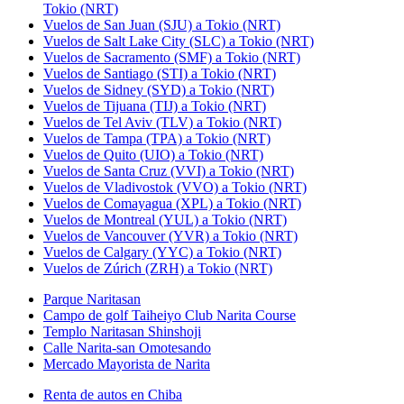
Tokio (NRT)
Vuelos de San Juan (SJU) a Tokio (NRT)
Vuelos de Salt Lake City (SLC) a Tokio (NRT)
Vuelos de Sacramento (SMF) a Tokio (NRT)
Vuelos de Santiago (STI) a Tokio (NRT)
Vuelos de Sidney (SYD) a Tokio (NRT)
Vuelos de Tijuana (TIJ) a Tokio (NRT)
Vuelos de Tel Aviv (TLV) a Tokio (NRT)
Vuelos de Tampa (TPA) a Tokio (NRT)
Vuelos de Quito (UIO) a Tokio (NRT)
Vuelos de Santa Cruz (VVI) a Tokio (NRT)
Vuelos de Vladivostok (VVO) a Tokio (NRT)
Vuelos de Comayagua (XPL) a Tokio (NRT)
Vuelos de Montreal (YUL) a Tokio (NRT)
Vuelos de Vancouver (YVR) a Tokio (NRT)
Vuelos de Calgary (YYC) a Tokio (NRT)
Vuelos de Zúrich (ZRH) a Tokio (NRT)
Parque Naritasan
Campo de golf Taiheiyo Club Narita Course
Templo Naritasan Shinshoji
Calle Narita-san Omotesando
Mercado Mayorista de Narita
Renta de autos en Chiba