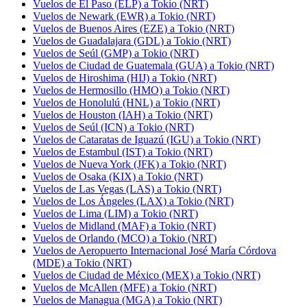
Vuelos de El Paso (ELP) a Tokio (NRT)
Vuelos de Newark (EWR) a Tokio (NRT)
Vuelos de Buenos Aires (EZE) a Tokio (NRT)
Vuelos de Guadalajara (GDL) a Tokio (NRT)
Vuelos de Seúl (GMP) a Tokio (NRT)
Vuelos de Ciudad de Guatemala (GUA) a Tokio (NRT)
Vuelos de Hiroshima (HIJ) a Tokio (NRT)
Vuelos de Hermosillo (HMO) a Tokio (NRT)
Vuelos de Honolulú (HNL) a Tokio (NRT)
Vuelos de Houston (IAH) a Tokio (NRT)
Vuelos de Seúl (ICN) a Tokio (NRT)
Vuelos de Cataratas de Iguazú (IGU) a Tokio (NRT)
Vuelos de Estambul (IST) a Tokio (NRT)
Vuelos de Nueva York (JFK) a Tokio (NRT)
Vuelos de Osaka (KIX) a Tokio (NRT)
Vuelos de Las Vegas (LAS) a Tokio (NRT)
Vuelos de Los Ángeles (LAX) a Tokio (NRT)
Vuelos de Lima (LIM) a Tokio (NRT)
Vuelos de Midland (MAF) a Tokio (NRT)
Vuelos de Orlando (MCO) a Tokio (NRT)
Vuelos de Aeropuerto Internacional José María Córdova
(MDE) a Tokio (NRT)
Vuelos de Ciudad de México (MEX) a Tokio (NRT)
Vuelos de McAllen (MFE) a Tokio (NRT)
Vuelos de Managua (MGA) a Tokio (NRT)