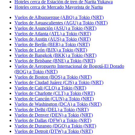
Hoteles cerca de Estación de tren de Narita Yukawa
Hoteles cerca de Mercado Mayorista de Narita
Vuelos de Albuquerque (ABQ) a Tokio (NRT)
Vuelos de Aguascalientes (AGU) a Tokio (NRT)
Vuelos de Asunción (ASU) a Tokio (NRT)
Vuelos de Atlanta (ATL) a Tokio (NRT)
Vuelos de Austin (AUS) a Tokio (NRT)
Vuelos de Berlín (BER) a Tokio (NRT)
Vuelos de León (BJX) a Tokio (NRT)
Vuelos de Bangkok (BKK) a Tokio (NRT)
Vuelos de Brisbane (BNE) a Tokio (NRT)
Vuelos de Aeropuerto Internacional de Bogotá-El Dorado
(BOG) a Tokio (NRT)
Vuelos de Boston (BOS) a Tokio (NRT)
Vuelos de Ciudad Juárez (CJS) a Tokio (NRT)
Vuelos de Cali (CLO) a Tokio (NRT)
Vuelos de Charlotte (CLT) a Tokio (NRT)
Vuelos de Cancún (CUN) a Tokio (NRT)
Vuelos de Washington (DCA) a Tokio (NRT)
Vuelos de Delhi (DEL) a Tokio (NRT)
Vuelos de Denver (DEN) a Tokio (NRT)
Vuelos de Dallas (DFW) a Tokio (NRT)
Vuelos de Durango (DGO) a Tokio (NRT)
Vuelos de Detroit (DTW) a Tokio (NRT)