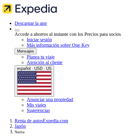
Descargar la app
Accede a ahorros al instante con los Precios para socios
Iniciar sesión
Más información sobre One Key
Mensajes
Planea tu viaje
Atención al cliente
español · USD · US
Anunciar una propiedad
Mis viajes
Sugerencias
Renta de autos
Expedia.com
Japón
Narita