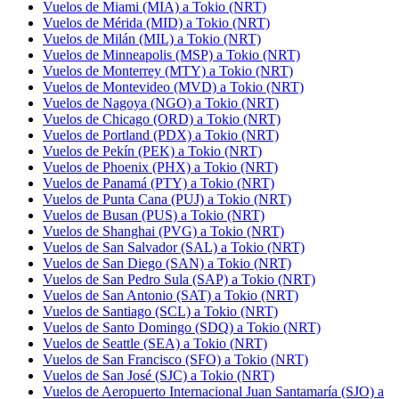
Vuelos de Miami (MIA) a Tokio (NRT)
Vuelos de Mérida (MID) a Tokio (NRT)
Vuelos de Milán (MIL) a Tokio (NRT)
Vuelos de Minneapolis (MSP) a Tokio (NRT)
Vuelos de Monterrey (MTY) a Tokio (NRT)
Vuelos de Montevideo (MVD) a Tokio (NRT)
Vuelos de Nagoya (NGO) a Tokio (NRT)
Vuelos de Chicago (ORD) a Tokio (NRT)
Vuelos de Portland (PDX) a Tokio (NRT)
Vuelos de Pekín (PEK) a Tokio (NRT)
Vuelos de Phoenix (PHX) a Tokio (NRT)
Vuelos de Panamá (PTY) a Tokio (NRT)
Vuelos de Punta Cana (PUJ) a Tokio (NRT)
Vuelos de Busan (PUS) a Tokio (NRT)
Vuelos de Shanghai (PVG) a Tokio (NRT)
Vuelos de San Salvador (SAL) a Tokio (NRT)
Vuelos de San Diego (SAN) a Tokio (NRT)
Vuelos de San Pedro Sula (SAP) a Tokio (NRT)
Vuelos de San Antonio (SAT) a Tokio (NRT)
Vuelos de Santiago (SCL) a Tokio (NRT)
Vuelos de Santo Domingo (SDQ) a Tokio (NRT)
Vuelos de Seattle (SEA) a Tokio (NRT)
Vuelos de San Francisco (SFO) a Tokio (NRT)
Vuelos de San José (SJC) a Tokio (NRT)
Vuelos de Aeropuerto Internacional Juan Santamaría (SJO) a