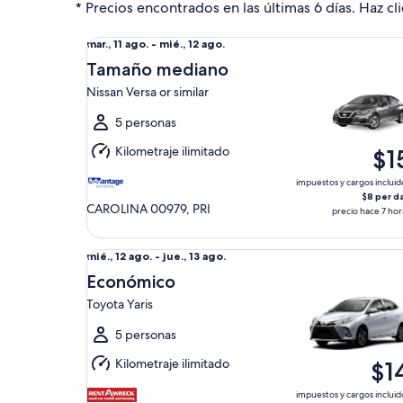
* Precios encontrados en las últimas 6 días. Haz cli
Tamaño mediano Nissan Versa or similar
Del
mar., 11 ago. - mié., 12 ago.
mar.,
Tamaño mediano
11
Nissan Versa or similar
ago.
al
5 personas
mié.,
Kilometraje ilimitado
$1
12
ago.
impuestos y cargos incluid
$8 per d
CAROLINA 00979, PRI
precio hace 7 hor
Económico Toyota Yaris
Del
mié., 12 ago. - jue., 13 ago.
mié.,
Económico
12
Toyota Yaris
ago.
al
5 personas
jue.,
Kilometraje ilimitado
$1
13
ago.
impuestos y cargos incluid