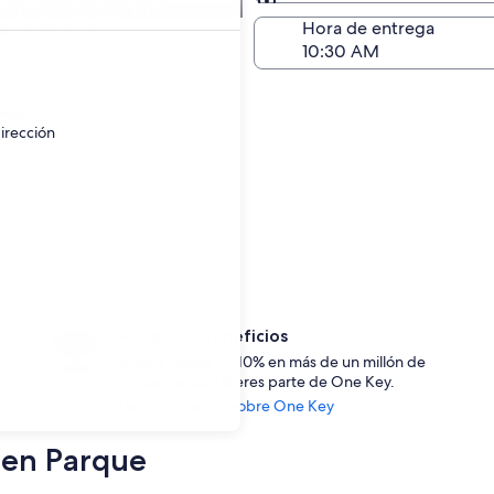
autos en Parque
Devolución (igual a la e
a de devolución
Hora de entrega
go
ayor.
irección
Accede a beneficios
Ahorra desde un 10% en más de un millón de
rentas de auto si eres parte de One Key.
Ver información sobre One Key
s en Parque