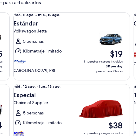
c para actualizarlos.
Estándar Volkswagon Jetta
Co
Del
D
mar., 11 ago. - mié., 12 ago.
m
mar.,
m
Estándar
11
1
Volkswagon Jetta
ago.
a
al
a
5 personas
mié.,
j
Kilometraje ilimitado
5
$19
12
1
ago.
a
os
impuestos y cargos incluidos
C
ay
$11 per day
CAROLINA 00979, PRI
as
precio hace 7 horas
Especial Choice of Supplier
Ta
Del
D
mié., 12 ago. - jue., 13 ago.
m
mié.,
m
Especial
12
1
Choice of Supplier
N
ago.
a
al
a
5 personas
jue.,
m
Kilometraje ilimitado
4
$38
13
1
ago.
a
os
impuestos y cargos incluidos