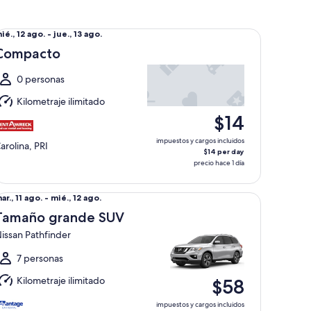
mpacto undefined
el
ié., 12 ago. - jue., 13 ago.
ié.,
Compacto
2
go.
0 personas
l
Kilometraje ilimitado
ue.,
$14
3
go.
impuestos y cargos incluidos
arolina, PRI
$14 per day
precio hace 1 día
maño grande SUV Nissan Pathfinder
el
ar., 11 ago. - mié., 12 ago.
ar.,
Tamaño grande SUV
1
issan Pathfinder
go.
l
7 personas
ié.,
Kilometraje ilimitado
$58
2
go.
impuestos y cargos incluidos