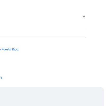
 Puerto Rico
rk
Ocean Park
el Agrelot