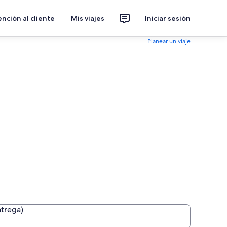
nción al cliente
Mis viajes
Iniciar sesión
Planear un viaje
ntrega)