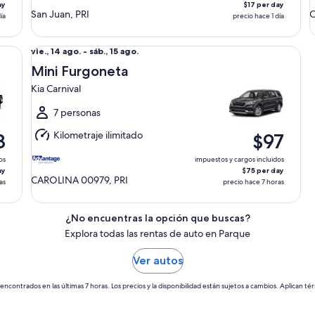
ay
$17 per day
San Juan, PRI
C
ía
precio hace 1 día
Mini Furgoneta Kia Carnival
Del
vie., 14 ago. - sáb., 15 ago.
vie.,
Mini Furgoneta
14
Kia Carnival
ago.
al
7 personas
sáb.,
Kilometraje ilimitado
8
$97
15
ago.
os
impuestos y cargos incluidos
ay
$75 per day
CAROLINA 00979, PRI
as
precio hace 7 horas
¿No encuentras la opción que buscas?
Explora todas las rentas de auto en Parque
Ver autos
encontrados en las últimas 7 horas. Los precios y la disponibilidad están sujetos a cambios. Aplican té