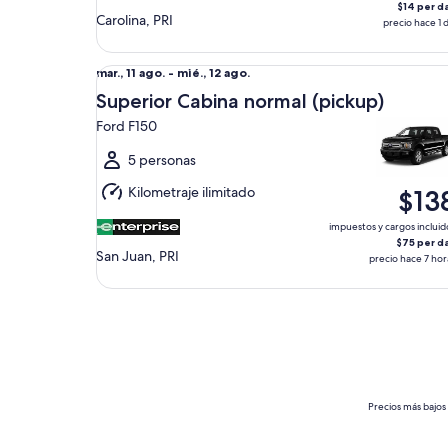
$14 per d
Carolina, PRI
precio hace 1 d
Superior Cabina normal (pickup) Ford F150
Del
mar., 11 ago. - mié., 12 ago.
mar.,
Superior Cabina normal (pickup)
11
Ford F150
ago.
al
5 personas
mié.,
Kilometraje ilimitado
$13
12
ago.
impuestos y cargos incluid
$75 per d
San Juan, PRI
precio hace 7 hor
Precios más bajos 