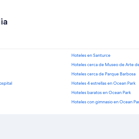
ia
Hoteles en Santurce
Hoteles cerca de Museo de Arte de
Hoteles cerca de Parque Barbosa
ospital
Hoteles 4 estrellas en Ocean Park
Hoteles baratos en Ocean Park
Hoteles con gimnasio en Ocean Pa
Hoteles que aceptan mascotas en 
Hoteles cerca de Coliseo José Migu
Hoteles 3 estrellas en Condado