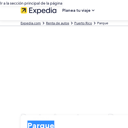
Ir a la sección principal de la página
Planea tu viaje
Expedia.com
Renta de autos
Puerto Rico
Parque
Renta de autos en Par
Entrega
Entrega
Parque