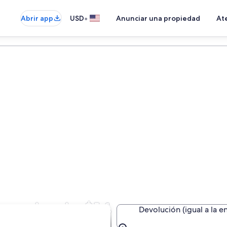
•
Abrir app
USD
Anunciar una propiedad
Ate
que desde $14
Devolución (igual a la e