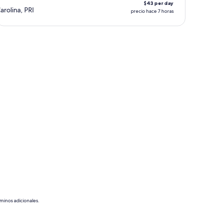
$43 per day
arolina, PRI
precio hace 7 horas
rminos adicionales.