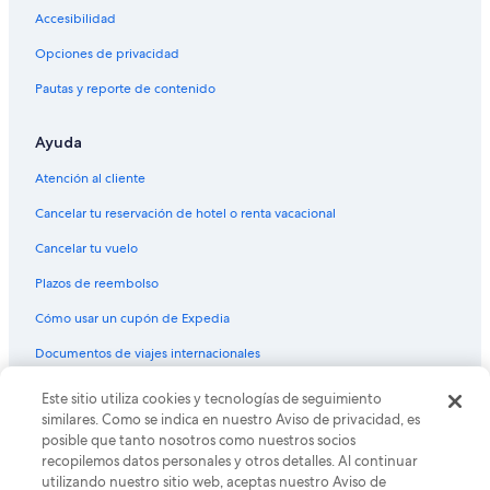
Accesibilidad
Opciones de privacidad
Pautas y reporte de contenido
Ayuda
Atención al cliente
Cancelar tu reservación de hotel o renta vacacional
Cancelar tu vuelo
Plazos de reembolso
Cómo usar un cupón de Expedia
Documentos de viajes internacionales
Este sitio utiliza cookies y tecnologías de seguimiento
© 2026 Expedia, Inc., una empresa de Expedia Group. Todos los
derechos reservados. Expedia y el logo de Expedia son marcas
similares. Como se indica en nuestro Aviso de privacidad, es
registradas o marcas comerciales de Expedia, Inc. CST# 2029030-50.
posible que tanto nosotros como nuestros socios
recopilemos datos personales y otros detalles. Al continuar
utilizando nuestro sitio web, aceptas nuestro Aviso de