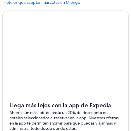
Hoteles que aceptan mascotas en Miengo
Hoteles de Silken en Miengo
Hoteles 3 estrellas en Ubiarco
Cabañas en Rumoroso
Hoteles cerca de Museo de la Inquisición
Hoteles en Queveda
Hoteles 5 estrellas en Santillana del Mar
B&B en Santillana del Mar
Casas de huéspedes en Santillana del Mar
Condominios en Santillana del Mar
Apartamentos en Santillana del Mar
Hoteles de lujo en Santillana del Mar
Llega más lejos con la app de Expedia
Hoteles con aire acondicionado en Santillana del Mar
Ahorra aún más: obtén hasta un 20% de descuento en
Hoteles con desayuno incluido en Santillana del Mar
hoteles seleccionados al reservar en la app. Nuestras ofertas
en la app te permiten ahorrar para que puedas viajar más y
Hoteles en Santillana del Mar
administrar todo desde donde estés.