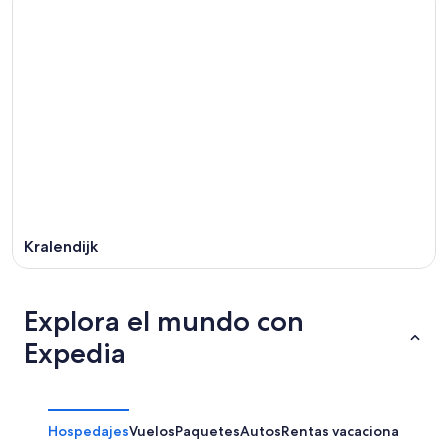
Kralendijk
Explora el mundo con
Expedia
Hospedajes
Vuelos
Paquetes
Autos
Rentas vacacionales
Otr