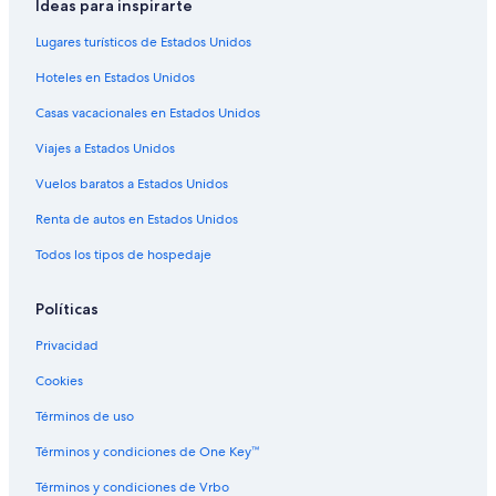
Hoteles en la playa en Kralendijk
Ideas para inspirarte
Hoteles históricos en Kralendijk
Lugares turísticos de Estados Unidos
Hoteles baratos en Kralendijk
Hoteles en Estados Unidos
Hoteles con cocina en Kralendijk
Casas vacacionales en Estados Unidos
Hoteles con área de juegos en Kralendijk
Viajes a Estados Unidos
Hoteles con alberca en Kralendijk
Vuelos baratos a Estados Unidos
Hoteles con vista en Kralendijk
Renta de autos en Estados Unidos
Hoteles de senderismo en Kralendijk
Todos los tipos de hospedaje
Hoteles en Kralendijk
Villas en Kralendijk
Políticas
Privacidad
Cookies
Términos de uso
Términos y condiciones de One Key™
Términos y condiciones de Vrbo