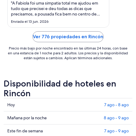
noche
"A Fabiola foi uma simpatia total me ajudou em
del
tudo que precisei e deu todas as dicas que
precisamos, a pousada fica bem no centro de
29
Rincom bem licalizada pra quem quer conhecer a
ago
Enviada el 13 jun. 2026
parte mais cultural de Bonaire super recomendo"
al
30
Ver 776 propiedades en Rincón
ago
Precio más bajo por noche encontrado en las últimas 24 horas, con base
en una estancia de 1 noche para 2 adultos. Los precios y la disponibilidad
están sujetos a cambios. Aplican términos adicionales.
Disponibilidad de hoteles en
Rincón
Consultar
Hoy
7 ago - 8 ago
precios
en
Consultar
Mañana por la noche
8 ago - 9 ago
Rincón
precios
para
en
Consultar
Este fin de semana
7 ago - 9 ago