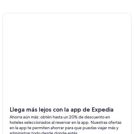
Villas en Bonaire
Apart-Hoteles en Bonaire
Hoteles con casino en Bonaire
Hoteles de golf en Bonaire
Hoteles con spa en Bonaire
Hoteles para ir de compras en Bonaire
Hoteles todo incluido en Bonaire
Hoteles de lujo en Bonaire
Hoteles en la playa en Bonaire
Hoteles románticos en Bonaire
Hoteles baratos en Bonaire
Hoteles con aire acondicionado en Bonaire
Llega más lejos con la app de Expedia
Hoteles con bar en Bonaire
Ahorra aún más: obtén hasta un 20% de descuento en
hoteles seleccionados al reservar en la app. Nuestras ofertas
Hoteles con desayuno incluido en Bonaire
en la app te permiten ahorrar para que puedas viajar más y
administrar todo desde donde estés.
Hoteles con estacionamiento en Bonaire