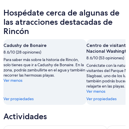
hoy,
Rincón
precios
7
para
en
Hospédate cerca de algunas de
ago
mañana
Rincón
-
por
para
las atracciones destacadas de
8
la
este
Rincón
ago
noche,
fin
8
de
ago
semana,
Cadushy de Bonaire
Centro de visitante
-
7
Nacional Washingto
8.6/10 (28 opiniones)
9
ago
8.6/10 (53 opiniones)
Para saber más sobre la historia de Rincón,
ago
-
solo tienes que ir a Cadushy de Bonaire. En la
Conéctate con la natura
9
zona, podrás zambullirte en el agua y también
visitantes del Parque 
ago
recorrer las hermosas playas.
Slagbaai, uno de los lu
Ver menos
también podrás bucear
relajarte en las playas.
Ver menos
Ver propiedades
Ver propiedades
Actividades
Tour en catamarán Chill and Grill en Bonaire
Aventura 