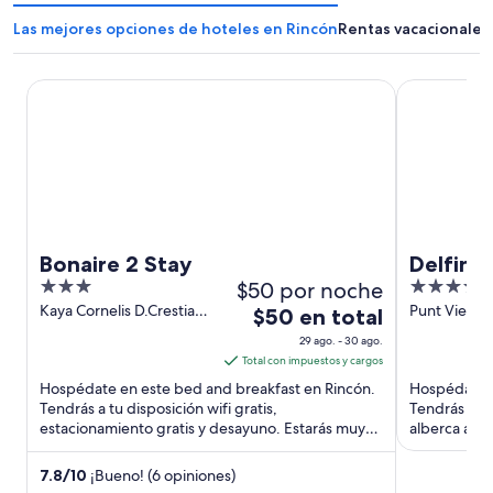
Las mejores opciones de hoteles en Rincón
Rentas vacacionales
Bonaire 2 Stay
Delfins Beac
Bonaire 2 Stay
Delfins
3
$50 por noche
4
Tapestr
out
out
Kaya Cornelis D.Crestiaan
Punt Vierka
El
$50 en total
Rincon Bonaire
Kralendijk
of
of
precio
29 ago. - 30 ago.
5
5
es
Total con impuestos y cargos
de
Hospédate en este bed and breakfast en Rincón.
Hospédate en
$50
Tendrás a tu disposición wifi gratis,
Tendrás a tu
estacionamiento gratis y desayuno. Estarás muy
en
alberca al a
cerca de atracciones como ...
huéspedes .
total
por
7.8
/
10
¡Bueno! (6 opiniones)