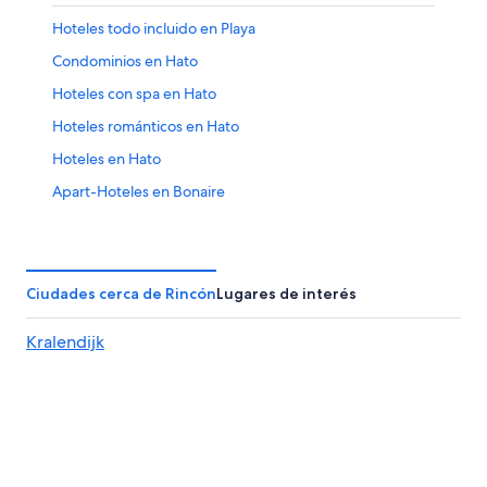
Hoteles todo incluido en Playa
Condominios en Hato
Hoteles con spa en Hato
Hoteles románticos en Hato
Hoteles en Hato
Apart-Hoteles en Bonaire
B&B en Bonaire
Casas de campo en Bonaire
Casas de huéspedes en Bonaire
Ciudades cerca de Rincón
Lugares de interés
Casas vacacionales en Bonaire
Kralendijk
Resorts en Bonaire
Condominios en Bonaire
Cruceros en Bonaire
Apartamentos en Bonaire
Resorts de condominios en Bonaire