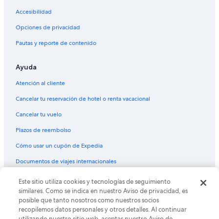
Accesibilidad
Opciones de privacidad
Pautas y reporte de contenido
Ayuda
Atención al cliente
Cancelar tu reservación de hotel o renta vacacional
Cancelar tu vuelo
Plazos de reembolso
Cómo usar un cupón de Expedia
Documentos de viajes internacionales
© 2026 Expedia, Inc., una empresa de Expedia Group. Todos los
Este sitio utiliza cookies y tecnologías de seguimiento
derechos reservados. Expedia y el logo de Expedia son marcas
similares. Como se indica en nuestro Aviso de privacidad, es
registradas o marcas comerciales de Expedia, Inc. CST# 2029030-50.
posible que tanto nosotros como nuestros socios
recopilemos datos personales y otros detalles. Al continuar
utilizando nuestro sitio web, aceptas nuestro Aviso de