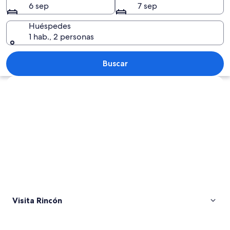
6 sep
7 sep
Huéspedes
1 hab., 2 personas
Paisaje costero con aguas turquesas cris
Buscar
Explorar mapa
Visita Rincón