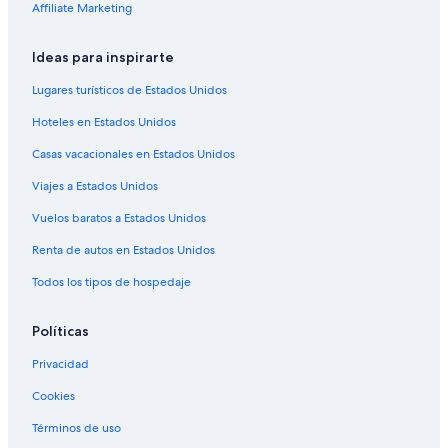
Apartamentos en Hanau
Affiliate Marketing
Hoteles con spa en Hanau
Ideas para inspirarte
Hoteles en Hanau
Lugares turísticos de Estados Unidos
Hoteles en Rödermark
Hoteles en Estados Unidos
Apart-Hoteles en Estación de metro Offenbach
Casas vacacionales en Estados Unidos
Hoteles 2 estrellas en Langen
Hoteles 4 estrellas en Langen
Viajes a Estados Unidos
Hoteles en Heusenstamm
Vuelos baratos a Estados Unidos
Hoteles en Schaafheim
Renta de autos en Estados Unidos
Hoteles en Gross-Zimmern
Todos los tipos de hospedaje
Políticas
Privacidad
Cookies
Términos de uso