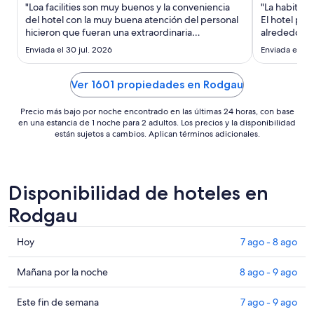
noche
"Loa facilities son muy buenos y la conveniencia
"La habitaci
del
del hotel con la muy buena atención del personal
El hotel por
hicieron que fueran una extraordinaria
16
alrededores
experiencia"
muchas colill
ago
Enviada el 30 jul. 2026
Enviada el 27 
al
17
Ver 1601 propiedades en Rodgau
ago
Precio más bajo por noche encontrado en las últimas 24 horas, con base
en una estancia de 1 noche para 2 adultos. Los precios y la disponibilidad
están sujetos a cambios. Aplican términos adicionales.
Disponibilidad de hoteles en
Rodgau
Consultar
Hoy
7 ago - 8 ago
precios
en
Consultar
Mañana por la noche
8 ago - 9 ago
Rodgau
precios
para
en
Consultar
Este fin de semana
7 ago - 9 ago