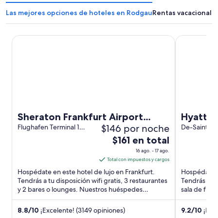
Las mejores opciones de hoteles en Rodgau
Rentas vacacionale
Sheraton Frankfurt Airport Hotel & Conference Center
Hyatt Place 
Sheraton Frankfurt Airport
Hyatt P
$146 por noche
Hotel & Conference Center
Flughafen Terminal 1
De-Saint-E
Frankfurt HE
Straße 4 Fra
El
$161 en total
precio
16 ago. - 17 ago.
es
Total con impuestos y cargos
de
Hospédate en este hotel de lujo en Frankfurt.
Hospédate en
$161
Tendrás a tu disposición wifi gratis, 3 restaurantes
Tendrás a tu
y 2 bares o lounges. Nuestros huéspedes
en
sala de fitn
destacan la atención ...
huéspedes d
total
por
8.8
/
10
¡Excelente! (3149 opiniones)
9.2
/
10
¡Magn