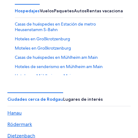
Hospedajes
Vuelos
Paquetes
Autos
Rentas vacacionales
Otr
Casas de huéspedes en Estación de metro
Heusenstamm S-Bahn
Hoteles en Großkrotzenburg
Moteles en Großkrotzenburg
Casas de huéspedes en Mühlheim am Main
Hoteles de senderismo en Mühlheim am Main
Hoteles en Mühlheim am Main
Hoteles en Neu-Isenburg
Hoteles cerca de Estación de tren de Rödermark Ober
Ciudades cerca de Rodgau
Lugares de interés
Roden
Apartamentos en Estación de metro Rodgau
Hanau
Dudenhofen S-Bahn
Rödermark
Hoteles de Meininger en Münster
Hoteles en Münster
Dietzenbach