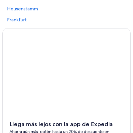
Apart-Hoteles en Offenbach am Main
Heusenstamm
Apartamentos en Offenbach am Main
Frankfurt
Hoteles con spa en Offenbach am Main
Babenhausen
Hoteles baratos en Offenbach am Main
Hoteles con bar en Offenbach am Main
Seligenstadt
Hoteles con sauna en Offenbach am Main
Obertshausen
Hoteles en Offenbach am Main
Hainburg
Hoteles en Seligenstadt
Jügesheim
Hoteles en Mainhausen
Casas de huéspedes en Obertshausen
Froschhausen
Kempinski Hotels & Resorts en Obertshausen
Hoteles en Obertshausen
Hoteles en Oberrad
Moteles en Estación de metro Mühlheim-Dietesheim S-
Llega más lejos con la app de Expedia
Bahn
Ahorra aún más: obtén hasta un 20% de descuento en