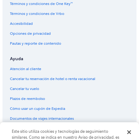
Términos y condiciones de One Key™
Términos y condiciones de Vrbo
Accesibilidad
Opciones de privacidad
Pautas y reporte de contenido
Ayuda
Atención al cliente
Cancelar tu reservación de hotel o renta vacacional
Cancelar tu vuelo
Plazos de reembolso
Cómo usar un cupón de Expedia
Documentos de viajes internacionales
© 2026 Expedia, Inc., una empresa de Expedia Group. Todos los
Este sitio utiliza cookies y tecnologías de seguimiento
derechos reservados. Expedia y el logo de Expedia son marcas
similares. Como se indica en nuestro Aviso de privacidad, es