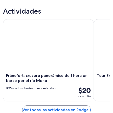
hoy,
Rodgau
precios
7
para
en
Actividades
ago
mañana
Rodgau
-
por
para
Fráncfort: crucero panorámico de 1 hora en barco por el rí
Tour Expre
8
la
este
ago
noche,
fin
8
de
ago
semana,
-
7
9
ago
ago
-
9
ago
Fráncfort: crucero panorámico de 1 hora en
Tour Exp
barco por el río Meno
$20
92%
de los clientes lo recomiendan
por adulto
Ver todas las actividades en Rodgau