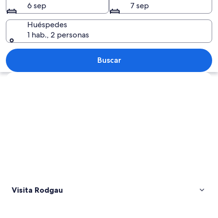
6 sep
7 sep
Huéspedes
1 hab., 2 personas
Una casa de entramado de madera co
Buscar
Explorar mapa
Visita Rodgau