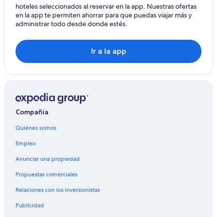
Hoteles con bar en Lämmerspiel
hoteles seleccionados al reservar en la app. Nuestras ofertas
en la app te permiten ahorrar para que puedas viajar más y
Hoteles de Melia en Lämmerspiel
administrar todo desde donde estés.
Hoteles en Lämmerspiel
Maritim Hotels en Hainburg
Ir a la app
Hoteles en Gross-Umstadt
Hoteles 3 estrellas en Babenhausen
Hoteles en Babenhausen
Hoteles en Gravenbruch
Compañía
Hoteles de Best Western en Maintal Dörnigheim
Quiénes somos
Hoteles en Maintal Dörnigheim
Empleo
Moteles en Maintal Dörnigheim
Anunciar una propiedad
Hoteles en Eppertshausen
Propuestas comerciales
Apartamentos en Dreieich
Relaciones con los inversionistas
Hostales en Dreieich
Hoteles en Dreieich
Publicidad