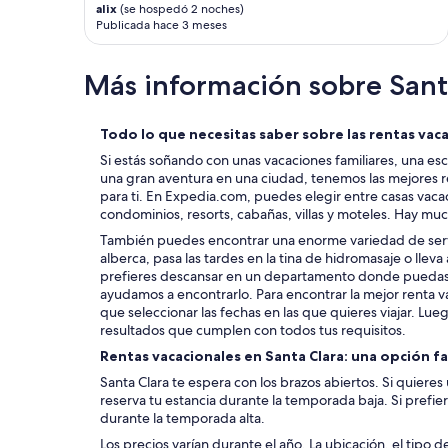
e
h
alix
(se hospedó 2 noches)
p
a
Publicada hace 3 meses
o
n
o
k
Más información sobre Sant
l
y
,
o
s
u
c
f
Todo lo que necesitas saber sobre las rentas vaca
o
o
Si estás soñando con unas vacaciones familiares, una es
o
r
una gran aventura en una ciudad, tenemos las mejores r
t
s
para ti. En Expedia.com, puedes elegir entre casas vac
e
h
condominios, resorts, cabañas, villas y moteles. Hay mu
r
a
También puedes encontrar una enorme variedad de servi
s
r
alberca, pasa las tardes en la tina de hidromasaje o lleva 
a
i
prefieres descansar en un departamento donde puedas l
n
n
ayudamos a encontrarlo. Para encontrar la mejor renta va
d
g
que seleccionar las fechas en las que quieres viajar. Luego,
p
y
resultados que cumplen con todos tus requisitos.
i
o
c
u
Rentas vacacionales en Santa Clara: una opción 
k
r
Santa Clara te espera con los brazos abiertos. Si quieres
l
h
reserva tu estancia durante la temporada baja. Si prefier
e
o
durante la temporada alta.
b
m
a
e
Los precios varían durante el año. La ubicación, el tipo 