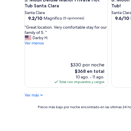
O
r
c
e
Tub Santa Clara
Tub!
l
b
Santa Clara
Santa Clar
e
e
9.2
9.6
9.2/10
9.6/10
Magnífico
(5 opiniones)
a
f
de
de
n
o
“
“Great location. Very comfortable stay for our
10,
10,
,
r
G
family of 5. ”
Magnífico,
Excepcio
w
e
r
Darby H.
(5
(78
e
a
e
Ver menos
opiniones)
opinione
l
n
a
o
d
t
v
w
l
e
i
o
$330 por noche
d
l
c
El
$368 en total
t
l
a
precio
10 ago. - 11 ago.
h
b
t
actual
Total con impuestos y cargos
e
e
i
es
l
b
o
de
o
a
Ver más
n
$368
c
c
.
a
k
V
Precio
Precio más bajo por noche encontrado en las últimas 24 hor
t
.
e
más
i
I
r
bajo
o
t
y
por
n
'
c
noche