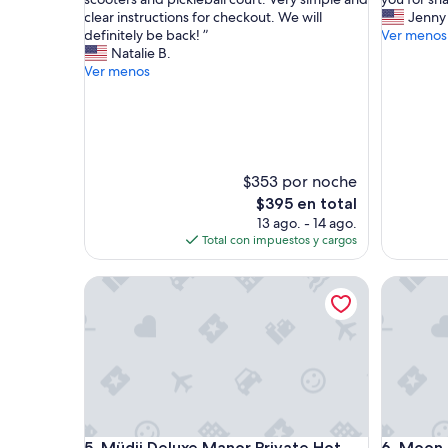
opiniones)
opinione
s
u
clear instructions for checkout. We will
Jenny 
i
t
definitely be back! ”
Ver menos
s
i
Natalie B.
a
f
Ver menos
m
u
u
l
s
h
t
o
s
m
t
e
$353 por noche
a
!
El
$395 en total
y
W
precio
13 ago. - 14 ago.
!
e
actual
Total con impuestos y cargos
P
'
es
r
v
de
Müdii Deluxe Manor Private Hot Tub Santa Clara
Moon Sag
o
e
$395
p
s
e
t
r
a
t
y
y
e
i
d
s
h
S
e
Müdii Deluxe Manor Private Hot Tub Santa Clara
Moon Sag
5. Müdii Deluxe Manor Private Hot
6. Moon 