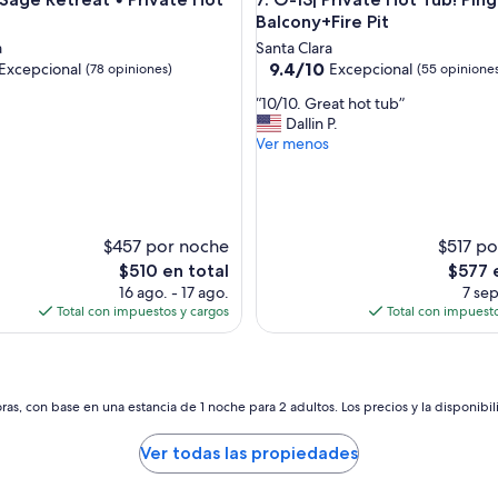
h
e
Balcony+Fire Pit
r
a
Santa Clara
e
9.4
9.4/10
Excepcional
Excepcional
(78 opiniones)
(55 opinione
a
de
g
“
“10/10. Great hot tub”
10,
a
1
Dallin P.
nal,
Excepcional,
i
0
Ver menos
(55
n
/
s)
opiniones)
i
1
f
0
I
.
h
G
$457 por noche
$517 p
a
r
El
El
$510 en total
$577 
v
e
precio
precio
16 ago. - 17 ago.
7 sep
e
a
actual
actual
Total con impuestos y cargos
Total con impuesto
a
t
es
es
n
h
de
de
o
o
$510
$577
t
t
h
t
as, con base en una estancia de 1 noche para 2 adultos. Los precios y la disponibil
e
u
r
b
Ver todas las propiedades
c
”
h