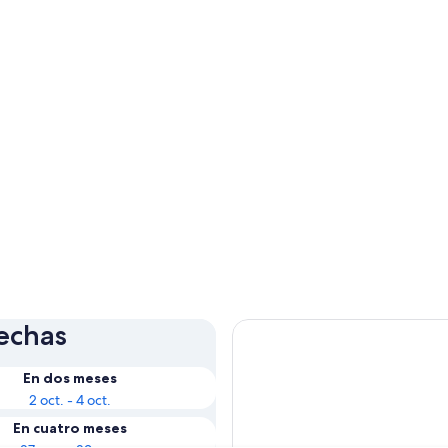
fechas
En dos meses
2 oct. - 4 oct.
En cuatro meses