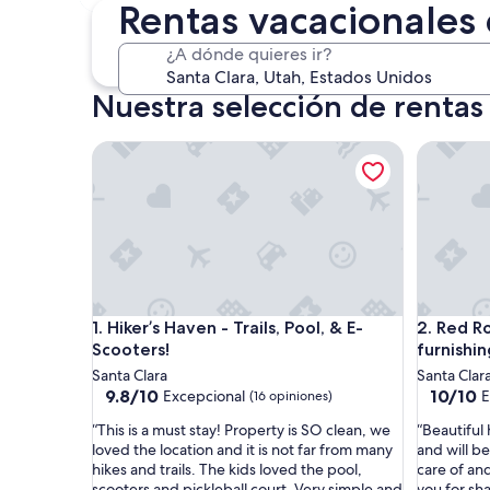
30 oct. - 1 nov.
Rentas vacacionales 
¿A dónde quieres ir?
Nuestra selección de rentas
Hiker’s Haven - Trails, Pool, & E-Scooters!
Red Rock 
Hiker’s Haven - Trails, Pool, & E-Scooters!
Red Rock 
1. Hiker’s Haven - Trails, Pool, & E-
2. Red Rock Oas
Scooters!
furnishi
Santa Clara
Santa Clar
9.8
10.0
9.8/10
10/10
Excepcional
E
(16 opiniones)
de
de
“
“
“This is a must stay! Property is SO clean, we
“Beautiful
10,
10,
T
B
loved the location and it is not far from many
and will be
Excepcional,
Excepcio
h
e
hikes and trails. The kids loved the pool,
care of an
(16
(19
i
a
scooters and pickleball court. Very simple and
you for sh