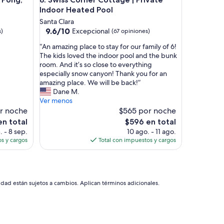
Indoor Heated Pool
Santa Clara
9.6
9.6/10
Excepcional
s)
(67 opiniones)
de
“
“An amazing place to stay for our family of 6!
10,
A
The kids loved the indoor pool and the bunk
Excepcional,
n
room. And it’s so close to everything
(67
a
especially snow canyon! Thank you for an
opiniones)
m
amazing place. We will be back!”
a
Dane M.
z
Ver menos
i
or noche
$565 por noche
n
El
en total
$596 en total
g
precio
. - 8 sep.
10 ago. - 11 ago.
p
actual
s y cargos
Total con impuestos y cargos
l
es
a
de
c
$596
e
t
idad están sujetos a cambios. Aplican términos adicionales.
o
s
t
a