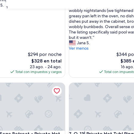
s)
(9
a
S.
the photos showed 8. Luggage rac
opiniones)
31
s
wobbly nightstands (we tightened
a
greasy pan left in the oven, no dis
d
dishes put away in the cabinet, bro
e
wobbly bunkbeds. Overall sense of
q
The listing specifically said pool w
u
but it wasn't.”
a
Jana S.
t
Ver menos
e
$294 por noche
$344 po
.
El
El
$328 en total
$385 
I
precio
precio
23 ago. - 24 ago.
16 ago.
w
actual
actual
Total con impuestos y cargos
Total con impuesto
o
es
es
u
de
de
e Retreat • Private Hot Tub!
O-13| Private Hot Tub! Ping Po
l
$328
$385
d
n
'
t
s
t
a
y
e Retreat • Private Hot Tub!
O-13| Private Hot Tub! Ping Po
Sage Retreat • Private Hot
7. O-13| Private Hot Tub! Pin