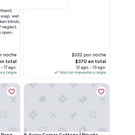
k broken,
 them)
h soap, wet
ken blinds,
 neglect.
as open,
r noche
$332 por noche
El
en total
$370 en total
precio
 - 17 ago.
12 ago. - 13 ago.
actual
s y cargos
Total con impuestos y cargos
es
de
ng, Balcony+Fire Pit
Swiss Corner Cottage | Private Indoor Heated Pool
$370
ng, Balcony+Fire Pit
Swiss Corner Cottage | Private Indoor Heated Pool
g Pong,
8. Swiss Corner Cottage | Private