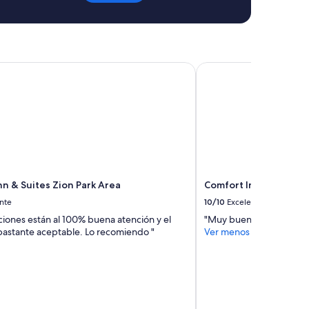
o
v
e
d
t
h
 & Suites Zion Park Area
Comfort Inn at Conven
e
i
n
d
o
o
r
p
o
nn & Suites Zion Park Area
Comfort Inn at Conve
o
l
nte
10/10
Excelente
a
aciones están al 100% buena atención y el
"Muy buena atención y t
n
astante aceptable. Lo recomiendo "
Ver menos
d
t
h
e
b
u