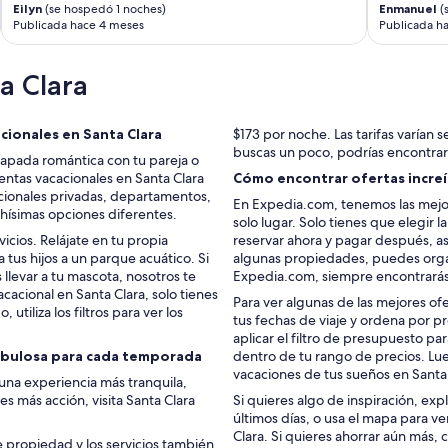
e
Eilyn
(se hospedó 1 noches)
Enmanuel
(
l
Publicada hace 4 meses
Publicada h
p
f
a Clara
u
l
.
T
cionales en Santa Clara
$173 por noche. Las tarifas varían se
h
buscas un poco, podrías encontrar
capada romántica con tu pareja o
e
entas vacacionales en Santa Clara
Cómo encontrar ofertas increíb
r
acionales privadas, departamentos,
En Expedia.com, tenemos las mejor
e
chísimas opciones diferentes.
solo lugar. Solo tienes que elegir 
w
cios. Relájate en tu propia
reservar ahora y pagar después, as
e
a tus hijos a un parque acuático. Si
algunas propiedades, puedes organ
r
levar a tu mascota, nosotros te
Expedia.com, siempre encontrarás
e
cacional en Santa Clara, solo tienes
o
Para ver algunas de las mejores ofe
 utiliza los filtros para ver los
n
tus fechas de viaje y ordena por 
l
aplicar el filtro de presupuesto p
y
fabulosa para cada temporada
dentro de tu rango de precios. Lue
5
vacaciones de tus sueños en Santa 
 una experiencia más tranquila,
d
es más acción, visita Santa Clara
Si quieres algo de inspiración, exp
i
últimos días, o usa el mapa para v
n
Clara. Si quieres ahorrar aún más,
i
de propiedad y los servicios también