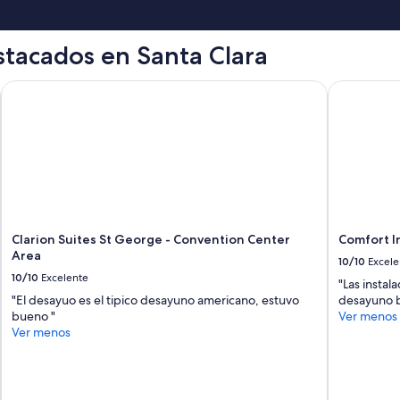
t
o
m
stacados en Santa Clara
y
t
e
UT
Clarion Suites St George - Convention Center Area
Comfort Inn
x
t
s
,
b
u
t
n
o
Clarion Suites St George - Convention Center
Comfort I
t
Area
a
10/10
Excele
c
10/10
Excelente
"Las instal
t
"El desayuo es el tipico desayuno americano, estuvo
desayuno b
u
bueno "
Ver menos
a
Ver menos
l
l
y
h