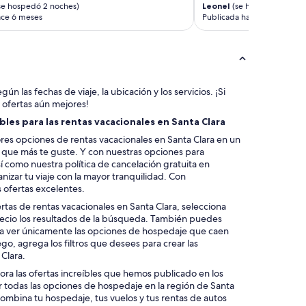
n
se hospedó 2 noches)
Leonel
(se hospedó 1 noch
k
ace 6 meses
Publicada hace 6 meses
r
o
o
m
.
A
gún las fechas de viaje, la ubicación y los servicios. ¡Si
n
 ofertas aún mejores!
d
les para las rentas vacacionales en Santa Clara
i
es opciones de rentas vacacionales en Santa Clara en un
t
la que más te guste. Y con nuestras opciones para
’
í como nuestra política de cancelación gratuita en
s
izar tu viaje con la mayor tranquilidad. Con
s
 ofertas excelentes.
o
c
rtas de rentas vacacionales en Santa Clara, selecciona
l
precio los resultados de la búsqueda. También puedes
o
ara ver únicamente las opciones de hospedaje que caen
s
go, agrega los filtros que desees para crear las
e
Clara.
t
lora las ofertas increíbles que hemos publicado en los
o
er todas las opciones de hospedaje en la región de Santa
e
 combina tu hospedaje, tus vuelos y tus rentas de autos
v