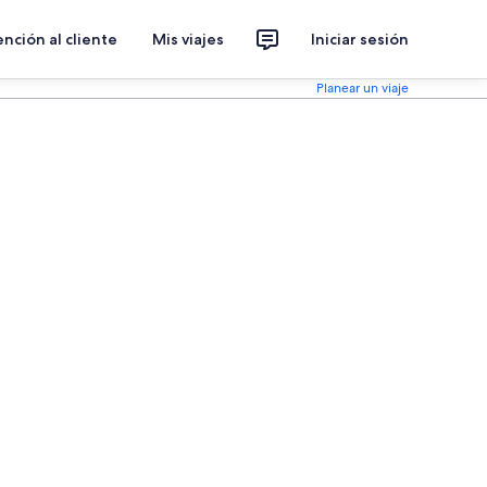
nción al cliente
Mis viajes
Iniciar sesión
Planear un viaje