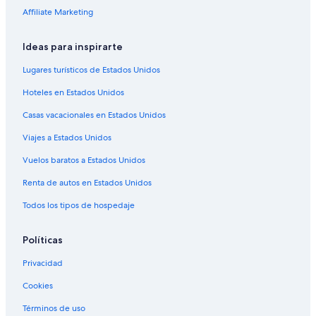
Hoteles con área de juegos en Ecuador
Affiliate Marketing
Hoteles con parque acuático en Ecuador
Ideas para inspirarte
Hoteles con restaurante en Ecuador
Lugares turísticos de Estados Unidos
Hoteles con vista al mar en Ecuador
Hoteles en Estados Unidos
Hoteles con vista en Ecuador
Casas vacacionales en Estados Unidos
Hoteles en la naturaleza en Ecuador
Viajes a Estados Unidos
Hoteles para bodas en Ecuador
Hoteles para fumadores en Ecuador
Vuelos baratos a Estados Unidos
Hoteles que aceptan mascotas en Ecuador
Renta de autos en Estados Unidos
Hoteles en Ecuador
Todos los tipos de hospedaje
B&B en Ecuador
Políticas
Cabañas en Ecuador
Privacidad
Campings en Ecuador
Cookies
Casas de campo en Ecuador
Casas de huéspedes en Ecuador
Términos de uso