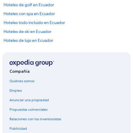
n
Hoteles de golf en Ecuador
i
t
Hoteles con spa en Ecuador
a
Hoteles todo incluido en Ecuador
m
i
Hoteles de ski en Ecuador
e
s
Hoteles de lujo en Ecuador
t
Hoteles ecológicos en Ecuador
a
d
Hoteles en la playa en Ecuador
i
a
Hoteles familiares en Ecuador
Compañía
.
Hoteles románticos en Ecuador
”
Quiénes somos
Hoteles baratos en Ecuador
Empleo
Hoteles cerca del bosque en Ecuador
Anunciar una propiedad
Hoteles cerca del lago en Ecuador
Propuestas comerciales
Hoteles con aguas termales en Ecuador
Relaciones con los inversionistas
Hoteles con desayuno incluido en Ecuador
Publicidad
Hoteles con guardería en Ecuador