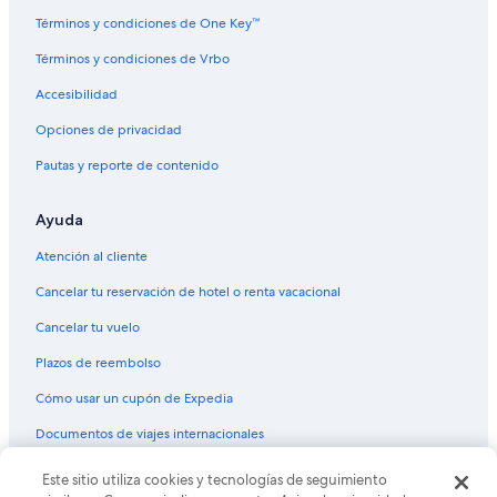
Casas vacacionales en Ecuador
Términos y condiciones de One Key™
Casas en los árboles en Ecuador
Términos y condiciones de Vrbo
Resorts en Ecuador
Accesibilidad
Hoteles haciendas en Ecuador
Opciones de privacidad
Ranchos en Ecuador
Pautas y reporte de contenido
Hostales en Ecuador
Ayuda
Hoteles Cápsula en Ecuador
Lodges en Ecuador
Atención al cliente
Moteles en Ecuador
Cancelar tu reservación de hotel o renta vacacional
Posadas en Ecuador
Cancelar tu vuelo
Villas en Ecuador
Plazos de reembolso
Hoteles 3 estrellas en Los Andes
Cómo usar un cupón de Expedia
B&B en Los Andes
Documentos de viajes internacionales
Cabañas en Los Andes
Este sitio utiliza cookies y tecnologías de seguimiento
© 2026 Expedia, Inc., una empresa de Expedia Group. Todos los
Casas de campo en Los Andes