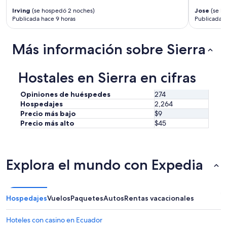
i
Irving
(se hospedó 2 noches)
Jose
(se h
a
Publicada hace 9 horas
Publicada h
r
e
n
Más información sobre Sierra
e
l
d
Hostales en Sierra en cifras
i
a
Opiniones de huéspedes
274
y
e
Hospedajes
2,264
n
Precio más bajo
$9
l
Precio más alto
$45
a
n
o
c
Explora el mundo con Expedia
h
e
m
u
Hospedajes
Vuelos
Paquetes
Autos
Rentas vacacionales
y
b
Hoteles con casino en Ecuador
o