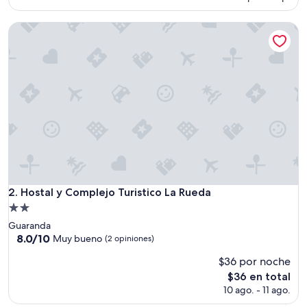
e
actual
n
es
t
Hostal y Complejo Turistico La Rueda
de
e
$9
”
Hostal y Complejo Turistico La Rueda
2. Hostal y Complejo Turistico La Rueda
Propiedad
de
Guaranda
2.0
8.0
8.0/10
Muy bueno
(2 opiniones)
de
estrellas
$36 por noche
10,
Muy
El
$36 en total
bueno,
precio
10 ago. - 11 ago.
(2
actual