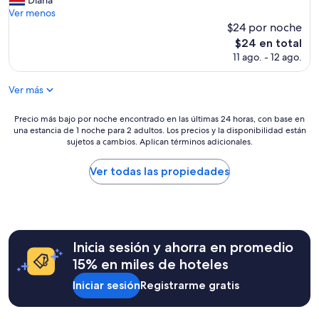
Diana
d
Excepcional,
u
Ver menos
a
(7
e
$24 por noche
d
opiniones)
s
e
El
$24 en total
e
s
precio
11 ago. - 12 ago.
x
,
actual
c
e
es
e
Ver más
l
de
l
l
$24
e
u
Precio
Precio más bajo por noche encontrado en las últimas 24 horas, con base en
n
g
una estancia de 1 noche para 2 adultos. Los precios y la disponibilidad están
más
t
sujetos a cambios. Aplican términos adicionales.
a
bajo
e
r
por
e
m
noche
Ver todas las propiedades
s
u
encontrado
t
y
en
a
a
las
d
c
últimas
í
o
24
a
Inicia sesión y ahorra en promedio
j
horas,
m
e
con
15% en miles de hoteles
u
d
base
y
o
Iniciar sesión
Registrarme gratis
en
r
r
una
e
y
estancia