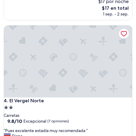
r
$17 por noche
s
El
$17 en total
o
precio
1 sep. - 2 sep.
n
actual
a
es
l
El Vergel Norte
de
m
$17
u
t
a
t
e
n
t
o
a
m
i
s
El Vergel Norte
4. El Vergel Norte
n
Propiedad
e
de
c
Carretas
2.0
e
9.8
9.8/10
Excepcional
(7 opiniones)
s
de
estrellas
“
“Pues excelente estadía muy recomendada ”
i
10,
P