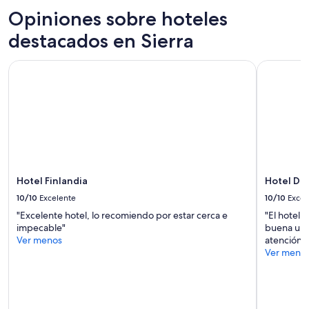
c
e
de
o
Opiniones sobre hoteles
l
1
m
a
noche
destacados en Sierra
e
r
para
n
e
2
d
a
Hotel Finlandia
Hotel Dan
adultos.
a
m
Los
d
u
precios
a
y
y
”
a
la
m
disponibilidad
b
están
i
sujetos
e
a
n
cambios.
Hotel Finlandia
Hotel Da
t
Aplican
10/10
Excelente
10/10
Excel
a
términos
l
"Excelente hotel, lo recomiendo por estar cerca e
"El hotel 
adicionales.
p
impecable"
buena ubic
a
Ver menos
atención d
r
Ver meno
a
p
a
s