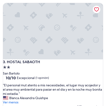
opiniones)
es
HOSTAL SABAOTH
de
$36
HOSTAL SABAOTH
3. HOSTAL SABAOTH
Propiedad
de
San Bartolo
2.0
10.0
10/10
Excepcional
(1 opinión)
de
estrellas
“
“El personal mut atento a mis necesidades, el lugar muy acojedor y
10,
E
el area muy ambiental para pasiar en el dia y en la noche muy bonita
Excepcional,
l
mi estadia.”
(1
p
Blanca Alexandra Quishpe
opinión)
e
Ver menos