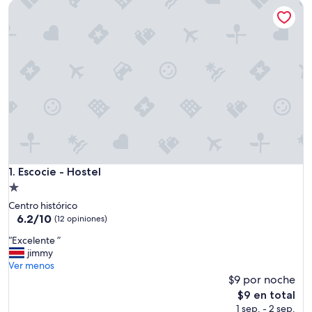
Escocie - Hostel
Escocie - Hostel
1. Escocie - Hostel
Propiedad
de
Centro histórico
1.0
6.2
6.2/10
(12 opiniones)
de
estrella
“
“Excelente ”
10,
E
jimmy
(12
x
Ver menos
opiniones)
c
$9 por noche
e
El
$9 en total
l
precio
1 sep. - 2 sep.