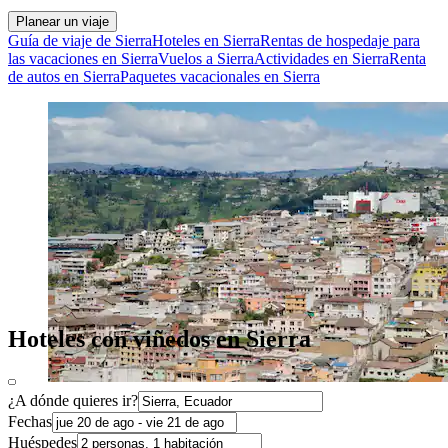
Planear un viaje
Guía de viaje de Sierra
Hoteles en Sierra
Rentas de hospedaje para
las vacaciones en Sierra
Vuelos a Sierra
Actividades en Sierra
Renta
de autos en Sierra
Paquetes vacacionales en Sierra
Hoteles con viñedos en Sierra
¿A dónde quieres ir?
Fechas
Huéspedes