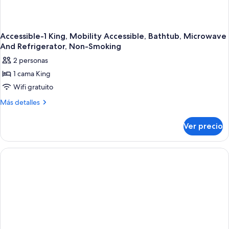
Accessible-1 King, Mobility Accessible, Bathtub, Microwave
And Refrigerator, Non-Smoking
2 personas
1 cama King
Wifi gratuito
Más
Más detalles
detalles
sobre
Ver precio
Accessible-
1
King,
Mobility
Accessible,
Bathtub,
Microwave
And
Refrigerator,
Non-
Smoking