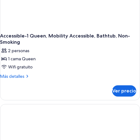
Accessible-1 Queen, Mobility Accessible, Bathtub, Non-
Smoking
2 personas
1 cama Queen
Wifi gratuito
Más
Más detalles
detalles
sobre
Ver precio
Accessible-
1
Queen,
Mobility
Accessible,
Bathtub,
Non-
Smoking