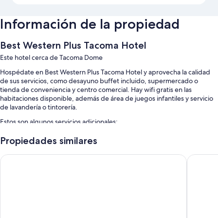
Información de la propiedad
Best Western Plus Tacoma Hotel
Este hotel cerca de Tacoma Dome
Hospédate en Best Western Plus Tacoma Hotel y aprovecha la calidad
de sus servicios, como desayuno buffet incluido, supermercado o
tienda de conveniencia y centro comercial. Hay wifi gratis en las
habitaciones disponible, además de área de juegos infantiles y servicio
de lavandería o tintorería.
Estos son algunos servicios adicionales:
Alberca techada con camastros
Propiedades similares
Estacionamiento gratis
Hotel Murano
La Quint
Estación de carga para vehículos eléctricos, check-out exprés y
resguardo de equipaje
Asistencia para compra de tours o entradas, recepción disponible
las 24 horas y cajero automático o servicios bancarios
Los huéspedes comparten buenas opiniones de aspectos como el
desayuno y la atención del personal