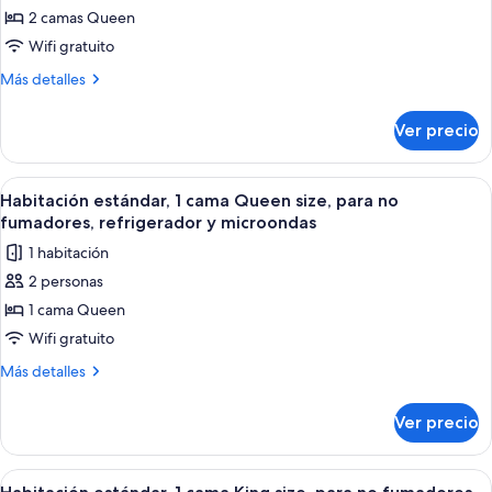
fumadores,
microondas
2 camas Queen
Habitación
refrigerador
(Shower
y
estándar,
Wifi gratuito
Only)
microondas
2
Más
Más detalles
(Shower
camas
detalles
Only)
sobre
Queen
Ver precio
Habitación
size,
estándar,
con
2
Abrir
Habitación de hotel con una cama grand
4
acceso
camas
Habitación estándar, 1 cama Queen size, para no
todas
Queen
para
fumadores, refrigerador y microondas
size,
las
personas
1 habitación
con
fotos
discapacitadas
acceso
2 personas
de
para
1 cama Queen
Habitación
personas
discapacitadas
estándar,
Wifi gratuito
1
Más
Más detalles
cama
detalles
sobre
Queen
Ver precio
Habitación
size,
estándar,
para
1
Abrir
Habitación de hotel con una cama grand
5
no
cama