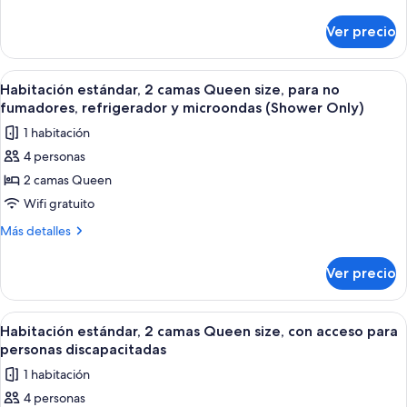
cama
detalles
fumadores
sobre
King
Ver precio
Habitación
size,
estándar,
con
1
Abrir
Habitación de hotel con dos camas, un 
8
acceso
cama
Habitación estándar, 2 camas Queen size, para no
todas
King
para
fumadores, refrigerador y microondas (Shower Only)
size,
las
personas
1 habitación
con
fotos
discapacitadas
acceso
4 personas
de
para
2 camas Queen
Habitación
personas
discapacitadas
estándar,
Wifi gratuito
2
Más
Más detalles
camas
detalles
sobre
Queen
Ver precio
Habitación
size,
estándar,
para
2
Abrir
Habitación de hotel con dos camas, un 
7
no
camas
Habitación estándar, 2 camas Queen size, con acceso para
todas
Queen
fumadores,
personas discapacitadas
size,
las
refrigerador
1 habitación
para
fotos
y
no
4 personas
de