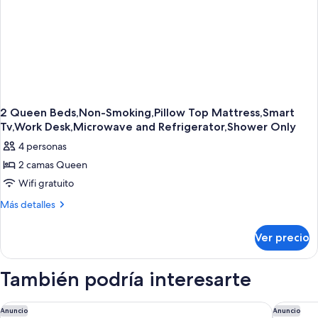
2 Queen Beds,Non-Smoking,Pillow Top Mattress,Smart
Tv,Work Desk,Microwave and Refrigerator,Shower Only
4 personas
2 camas Queen
Wifi gratuito
Más
Más detalles
detalles
sobre
Ver precio
2
Queen
Beds,Non-
También podría interesarte
Smoking,Pillow
Top
Mattress,Smart
Holiday Inn Tacoma Mall by IHG
Studio 6
Anuncio
Anuncio