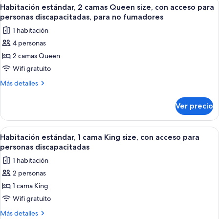
Abrir
Habitación de hotel con dos camas, un 
10
acceso
cama
Habitación estándar, 2 camas Queen size, con acceso para
todas
Queen
para
personas discapacitadas, para no fumadores
size,
las
personas
1 habitación
con
fotos
discapacitadas,
acceso
4 personas
de
para
tina
2 camas Queen
Habitación
personas
discapacitadas,
estándar,
Wifi gratuito
tina
2
Más
Más detalles
camas
detalles
sobre
Queen
Ver precio
Habitación
size,
estándar,
con
2
Abrir
Habitación de hotel con una cama grand
9
acceso
camas
Habitación estándar, 1 cama King size, con acceso para
todas
Queen
para
personas discapacitadas
size,
las
personas
1 habitación
con
fotos
discapacitadas,
acceso
2 personas
de
para
para
1 cama King
Habitación
personas
no
discapacitadas,
estándar,
Wifi gratuito
fumadores
para
1
Más
Más detalles
no