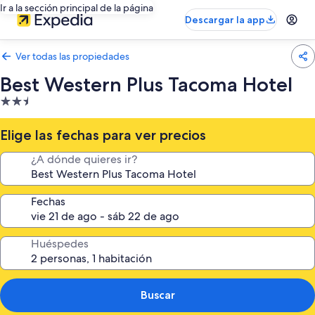
Ir a la sección principal de la página
Descargar la app
Ver todas las propiedades
Best Western Plus Tacoma Hotel
Propiedad
de
2.5
Elige las fechas para ver precios
estrellas
¿A dónde quieres ir?
Fechas
Huéspedes
Buscar