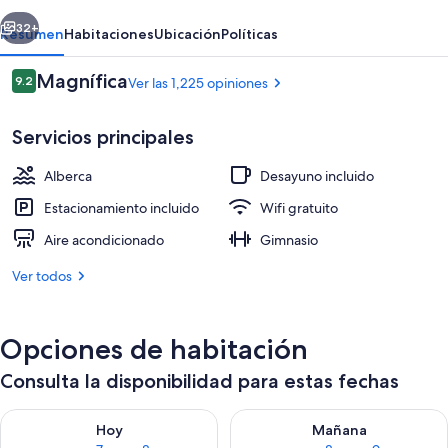
Tacoma
erior
Siguiente
Hotel
32+
Resumen
Habitaciones
Ubicación
Políticas
Opiniones
Magnífica
9.2
Ver las 1,225 opiniones
9.2 de 10,
Servicios principales
Alberca
Desayuno incluido
Estacionamiento incluido
Wifi gratuito
Aire acondicionado
Gimnasio
Lobby
Ver todos
Opciones de habitación
Consulta la disponibilidad para estas fechas
Consulta la disponibilidad para hoy ago 7 - ago 8
Consulta la disponibilidad pa
Hoy
Mañana