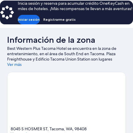
Inicia sesión y reserva para acumular crédito OneKeyCash en
de
miles de hoteles. ¡Más recompensas te llevan a más aventuras!
$125
Iniciar sesión
Registrarme gratis
Información de la zona
Best Western Plus Tacoma Hotel se encuentra en la zona de
entretenimiento, en el área de South End en Tacoma. Plaza
Freighthouse y Edificio Tacoma Union Station son lugares
emblemáticos locales, y la belleza natural del área puede
Ver más
apreciarse en Point Defiance Park y Parque Estatal Dash Point.
Asiste a un evento o partido en Tacoma Dome, y haz algo de
tiempo para conocer Parque temático y acuático Wild Waves,
una de las atracciones imperdibles del lugar.
Visita nuestra guía
de Tacoma
8045 S HOSMER ST, Tacoma, WA, 98408