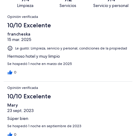
1225
en
decir,
de
Basada
Limpieza
Servicios
Servicio y personal
opiniones
60
Terrible.
1225
en
Opiniones
de
Basada
opiniones
Opinión verificada
16
1225
en
de
10/10 Excelente
opiniones
38
1225
de
francheska
opiniones
15 mar. 2025
1225
opiniones
Le gustó: Limpieza, servicio y personal, condiciones de la propiedad
Hermoso hotel y muy limpio
Se hospedó 1 noche en marzo de 2025
0
Opinión verificada
10/10 Excelente
Mary
23 sept. 2023
Súper bien
Se hospedó 1 noche en septiembre de 2023
0