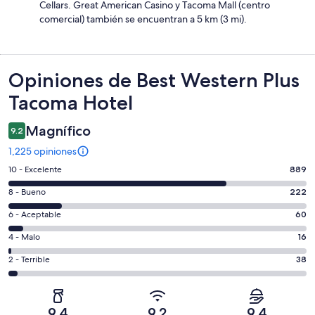
Cellars. Great American Casino y Tacoma Mall (centro
comercial) también se encuentran a 5 km (3 mi).
Opiniones
Opiniones de Best Western Plus
Tacoma Hotel
Magnífico
9.2
1,225 opiniones
Puntuación
10 - Excelente
889
de
Puntuación
8 - Bueno
222
10,
de
es
Puntuación
6 - Aceptable
60
8,
decir,
de
es
Puntuación
4 - Malo
16
Excelente.
6,
decir,
de
Basada
es
Puntuación
2 - Terrible
38
Bueno.
4,
en
decir,
de
Basada
es
889
Aceptable.
2,
en
decir,
de
Basada
es
222
Malo.
9.4
9.2
9.4