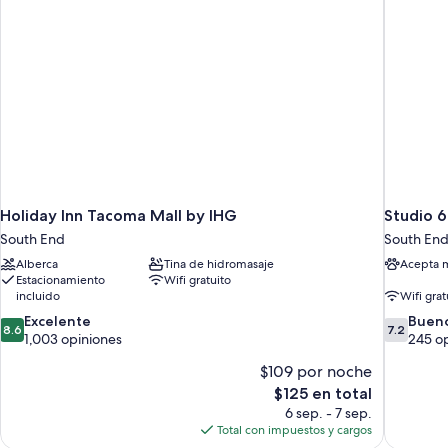
Tv,Work
Desk,Microwave
and
Refrigerator,Shower
Only
Holiday Inn Tacoma Mall by IHG
Studio 
South End
South En
Alberca
Tina de hidromasaje
Acepta 
Estacionamiento
Wifi gratuito
incluido
Wifi grat
8.6
7.2
Excelente
Buen
8.6
7.2
de
de
1,003 opiniones
245 o
10,
10,
$109 por noche
Excelente,
Bueno,
1,003
El
245
$125 en total
opiniones
precio
opiniones
6 sep. - 7 sep.
actual
Total con impuestos y cargos
es