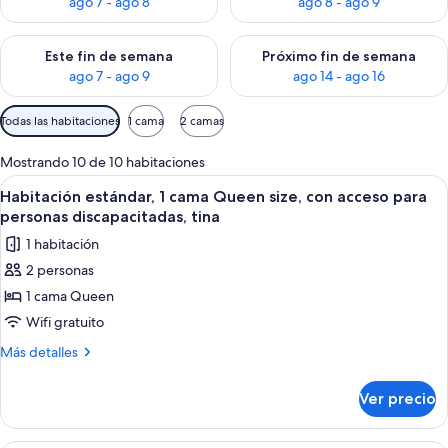
ago 7 - ago 8
ago 8 - ago 9
Consulta la disponibilidad para este fin de semana ago 7 - ag
Consulta la disponibilidad par
Este fin de semana
Próximo fin de semana
ago 7 - ago 9
ago 14 - ago 16
Filtros
Todas las habitaciones
1 cama
2 camas
disponibles
para
Mostrando 10 de 10 habitaciones
las
Abrir
Habitación de hotel con una cama grand
6
Habitación estándar, 1 cama Queen size, con acceso para
habitaciones
todas
personas discapacitadas, tina
las
1 habitación
fotos
2 personas
de
1 cama Queen
Habitación
estándar,
Wifi gratuito
1
Más
Más detalles
cama
detalles
sobre
Queen
Ver precio
Habitación
size,
estándar,
con
1