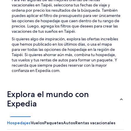
設
vacacionales en Taipéi, selecciona tus fechas de viaje y
を
ordena por precio los resultados de la búsqueda. También
望
puedes aplicar el filtro de presupuesto para ver únicamente
む
las opciones de hospedaje que caen dentro de tu rango de
方
precios. Luego, agrega los filtros que desees para crear las
に
vacaciones de tus sueños en Taipéi.
は
い
Si quieres algo de inspiración, explora las ofertas increíbles
い
que hemos publicado en los últimos días, o usa el mapa
ホ
para ver todas las opciones de hospedaje en la región de
テ
Taipéi. Si quieres ahorrar aún más, combina tu hospedaje,
ル
tus vuelos y tus rentas de autos para formar un paquete. Y
”
recuerda que siempre puedes reservar con la mayor
confianza en Expedia.com.
Explora el mundo con
Expedia
Hospedajes
Vuelos
Paquetes
Autos
Rentas vacacionales