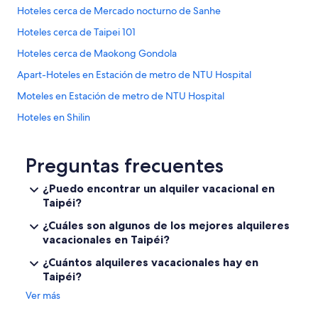
Hoteles cerca de Mercado nocturno de Sanhe
Hoteles cerca de Taipei 101
Hoteles cerca de Maokong Gondola
Apart-Hoteles en Estación de metro de NTU Hospital
Moteles en Estación de metro de NTU Hospital
Hoteles en Shilin
Hoteles Cápsula en Estación de metro de Technology Building
Hoteles cerca de Estación de metro Taipei Arena
Preguntas frecuentes
Hoteles en Zhongshan
¿Puedo encontrar un alquiler vacacional en
Taipéi?
Apartamentos en Estación principal de Taipéi
Hoteles de lujo en Nangang
¿Cuáles son algunos de los mejores alquileres
vacacionales en Taipéi?
Hoteles 4 estrellas en Daan
¿Cuántos alquileres vacacionales hay en
Hoteles con spa en Daan
Taipéi?
Hoteles en Daan
Ver más
Apartamentos en Estación de metro de Sanchong