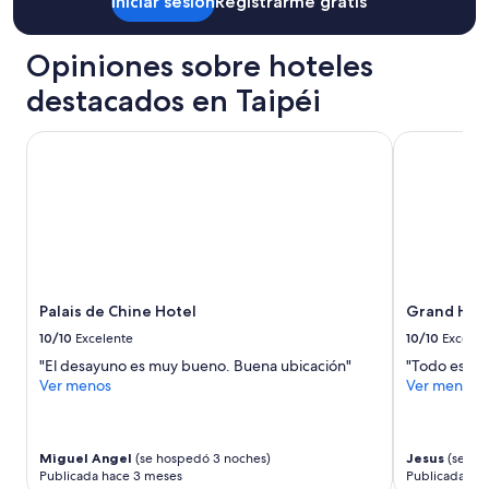
Iniciar sesión
Registrarme gratis
ー
Aplican
が
términos
あ
Opiniones sobre hoteles
adicionales.
る
destacados en Taipéi
部
屋
を
Palais de Chine Hotel
Grand Hyatt
選
択
住
宅
街
地
区
で
Palais de Chine Hotel
Grand Hyat
夜
10/10
Excelente
10/10
Excelen
も
"El desayuno es muy bueno. Buena ubicación"
"Todo esta 
静
Ver menos
Ver menos
か
冷
蔵
Miguel Angel
(se hospedó 3 noches)
Jesus
(se ho
庫
Publicada hace 3 meses
Publicada ha
・