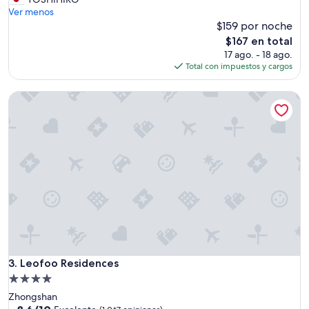
(776
語
Ver menos
opiniones)
で
$159 por noche
コ
El
$167 en total
ミ
precio
17 ago. - 18 ago.
ュ
actual
Total con impuestos y cargos
ニ
es
ケ
de
Leofoo Residences
ー
$167
シ
ョ
ン
が
取
れ
て
，
ま
た
地
下
鉄
Leofoo Residences
3. Leofoo Residences
の
Propiedad
駅
de
Zhongshan
に
4.0
8.6