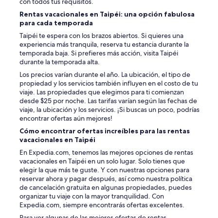
con todos tus requisitos.
様
Rentas vacacionales en Taipéi: una opción fabulosa
para cada temporada
フ
ロ
Taipéi te espera con los brazos abiertos. Si quieres una
ン
experiencia más tranquila, reserva tu estancia durante la
ト
temporada baja. Si prefieres más acción, visita Taipéi
を
durante la temporada alta.
通
Los precios varían durante el año. La ubicación, el tipo de
過
propiedad y los servicios también influyen en el costo de tu
せ
viaje. Las propiedades que elegimos para ti comienzan
ず
desde $25 por noche. Las tarifas varían según las fechas de
自
viaje, la ubicación y los servicios. ¡Si buscas un poco, podrías
由
encontrar ofertas aún mejores!
に
出
Cómo encontrar ofertas increíbles para las rentas
入
vacacionales en Taipéi
り
En Expedia.com, tenemos las mejores opciones de rentas
で
vacacionales en Taipéi en un solo lugar. Solo tienes que
き
elegir la que más te guste. Y con nuestras opciones para
る
reservar ahora y pagar después, así como nuestra política
民
de cancelación gratuita en algunas propiedades, puedes
泊
organizar tu viaje con la mayor tranquilidad. Con
型
Expedia.com, siempre encontrarás ofertas excelentes.
施
Para ver algunas de las mejores ofertas de rentas