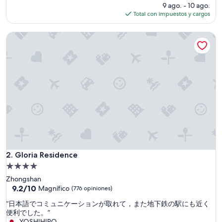
以
precio
9 ago. - 10 ago.
，
actual
Total con impuestos y cargos
位
es
置
de
Gloria Residence
方
$25
便
”
Gloria Residence
2. Gloria Residence
Propiedad
de
Zhongshan
4.0
9.2
9.2/10
Magnífico
(776 opiniones)
de
estrellas
“
“日本語でコミュニケーションが取れて，また地下鉄の駅にも近く
10,
日
便利でした。”
Magnífico,
本
YOSHIHIRO