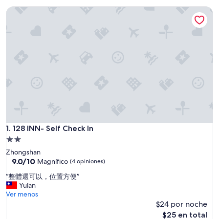
128 INN- Self Check In
128 INN- Self Check In
1. 128 INN- Self Check In
Propiedad
de
Zhongshan
2.0
9.0
9.0/10
Magnífico
(4 opiniones)
de
estrellas
“
“整體還可以，位置方便”
10,
整
Yulan
Magnífico,
體
Ver menos
(4
還
$24 por noche
opiniones)
可
El
$25 en total