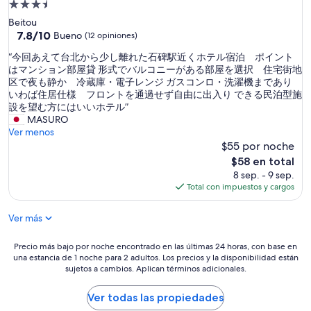
Propiedad
h
de
Beitou
e
3.5
7.8
7.8/10
l
Bueno
(12 opiniones)
de
p
estrellas
“
“今回あえて台北から少し離れた石碑駅近くホテル宿泊 ポイント
10,
f
今
はマンション部屋貸 形式でバルコニーがある部屋を選択 住宅街地
Bueno,
u
回
区で夜も静か 冷蔵庫・電子レンジ ガスコンロ・洗濯機まであり
(12
l
あ
いわば住居仕様 フロントを通過せず自由に出入り できる民泊型施
opiniones)
”
え
設を望む方にはいいホテル”
て
MASURO
台
Ver menos
北
$55 por noche
か
El
$58 en total
ら
precio
8 sep. - 9 sep.
少
actual
Total con impuestos y cargos
し
es
離
de
Ver más
れ
$58
た
石
Precio
Precio más bajo por noche encontrado en las últimas 24 horas, con base en
碑
una estancia de 1 noche para 2 adultos. Los precios y la disponibilidad están
más
駅
sujetos a cambios. Aplican términos adicionales.
bajo
近
por
く
noche
Ver todas las propiedades
ホ
encontrado