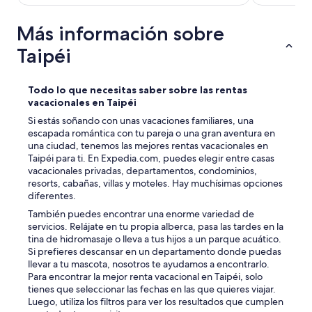
電
子
Más información sobre
レ
ン
Taipéi
ジ
ガ
ス
Todo lo que necesitas saber sobre las rentas
コ
vacacionales en Taipéi
ン
Si estás soñando con unas vacaciones familiares, una
ロ
escapada romántica con tu pareja o una gran aventura en
・
una ciudad, tenemos las mejores rentas vacacionales en
洗
Taipéi para ti. En Expedia.com, puedes elegir entre casas
濯
vacacionales privadas, departamentos, condominios,
機
resorts, cabañas, villas y moteles. Hay muchísimas opciones
ま
diferentes.
で
あ
También puedes encontrar una enorme variedad de
り
servicios. Relájate en tu propia alberca, pasa las tardes en la
tina de hidromasaje o lleva a tus hijos a un parque acuático.
い
Si prefieres descansar en un departamento donde puedas
わ
llevar a tu mascota, nosotros te ayudamos a encontrarlo.
ば
Para encontrar la mejor renta vacacional en Taipéi, solo
住
tienes que seleccionar las fechas en las que quieres viajar.
居
Luego, utiliza los filtros para ver los resultados que cumplen
仕