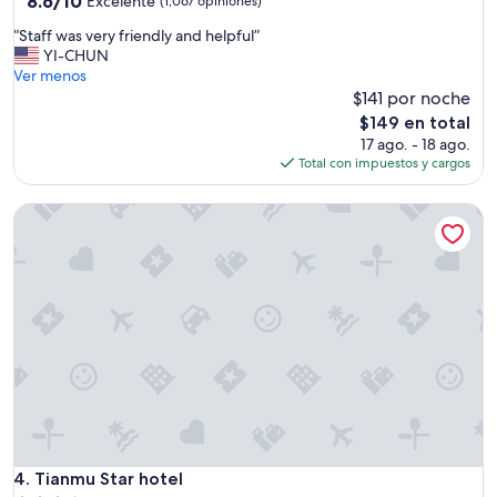
8.6/10
も
Excelente
(1,067 opiniones)
de
近
estrellas
“
“Staff was very friendly and helpful”
10,
く
S
YI-CHUN
Excelente,
便
t
Ver menos
(1,067
利
a
$141 por noche
opiniones)
で
f
し
El
$149 en total
f
た
precio
17 ago. - 18 ago.
w
。
actual
Total con impuestos y cargos
a
”
es
s
de
Tianmu Star hotel
v
$149
e
r
y
f
r
i
e
n
d
l
y
a
n
Tianmu Star hotel
4. Tianmu Star hotel
d