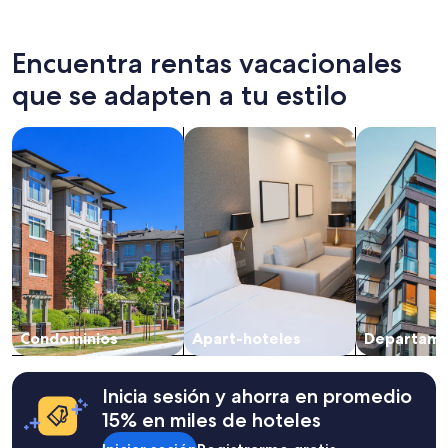
テ
en
ル
las
宿
últimas
Encuentra rentas vacacionales
泊
24
horas,
que se adapten a tu estilo
ポ
con
イ
base
Buscar condominios
Buscar apart-hoteles
Buscar depa
ン
en
ト
una
は
estancia
マ
de
ン
1
シ
noche
ョ
para
ン
2
部
adultos.
屋
Los
貸
precios
形
Condominios
Apart-hoteles
Departame
y
式
la
で
disponibilidad
バ
están
Inicia sesión y ahorra en promedio
ル
sujetos
15% en miles de hoteles
コ
a
ニ
cambios.