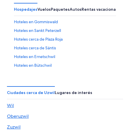
Hospedajes
Vuelos
Paquetes
Autos
Rentas vacacionales
Hoteles en Gommiswald
Hoteles en Sankt Peterzell
Hoteles cerca de Plaza Roja
Hoteles cerca de Säntis
Hoteles en Ernetschwil
Hoteles en Bütschwil
Hoteles en Steinach
Hoteles en Lichtensteig
Casas flotantes en Schmerikon
Ciudades cerca de Uzwil
Lugares de interés
Hoteles en Schmerikon
Wil
Hoteles en Flawil
Oberuzwil
Hoteles en Hemberg
Hoteles en Distrito de Saint Gallen
Zuzwil