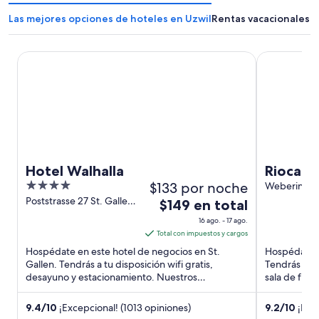
Las mejores opciones de hoteles en Uzwil
Rentas vacacionales e
Hotel Walhalla
Rioca Konst
Hotel Walhalla
Rioca K
4
$133 por noche
Weberinnen
Konstanz B
out
Poststrasse 27 St. Gallen
El
$149 en total
SG
of
precio
16 ago. - 17 ago.
5
es
Total con impuestos y cargos
de
Hospédate en este hotel de negocios en St.
Hospédate e
$149
Gallen. Tendrás a tu disposición wifi gratis,
Tendrás a tu
desayuno y estacionamiento. Nuestros
en
sala de fitn
huéspedes destacan el desayuno ...
como Isla de
total
por
9.4
/
10
¡Excepcional! (1013 opiniones)
9.2
/
10
¡Magn