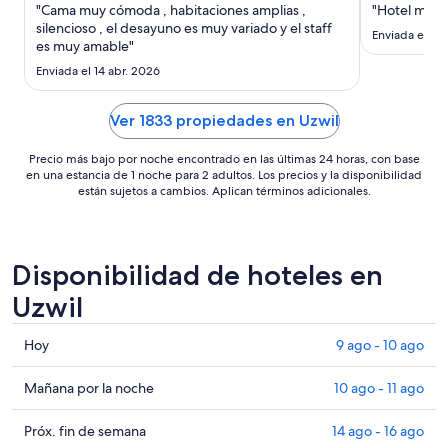
noche
"Cama muy cómoda , habitaciones amplias ,
"Hotel muy 
del
silencioso , el desayuno es muy variado y el staff
Enviada el 22
es muy amable"
16
ago
Enviada el 14 abr. 2026
al
17
Ver 1833 propiedades en Uzwil
ago
Precio más bajo por noche encontrado en las últimas 24 horas, con base
en una estancia de 1 noche para 2 adultos. Los precios y la disponibilidad
están sujetos a cambios. Aplican términos adicionales.
Disponibilidad de hoteles en
Uzwil
Consultar
Hoy
9 ago - 10 ago
precios
en
Consultar
Mañana por la noche
10 ago - 11 ago
Uzwil
precios
para
en
Consultar
Próx. fin de semana
14 ago - 16 ago