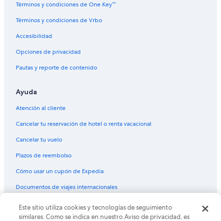
Términos y condiciones de One Key™
Términos y condiciones de Vrbo
Accesibilidad
Opciones de privacidad
Pautas y reporte de contenido
Ayuda
Atención al cliente
Cancelar tu reservación de hotel o renta vacacional
Cancelar tu vuelo
Plazos de reembolso
Cómo usar un cupón de Expedia
Documentos de viajes internacionales
Este sitio utiliza cookies y tecnologías de seguimiento
© 2026 Expedia, Inc., una empresa de Expedia Group. Todos los
derechos reservados. Expedia y el logo de Expedia son marcas
similares. Como se indica en nuestro Aviso de privacidad, es