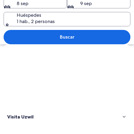
8 sep
9 sep
Huéspedes
1 hab., 2 personas
Una iglesia con una aguja alta, rodead
Buscar
Explorar mapa
Visita Uzwil