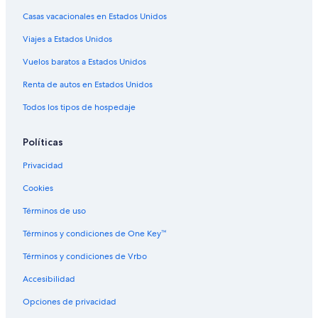
Casas vacacionales en Estados Unidos
Hoteles de senderismo en Norte de Orlando
Viajes a Estados Unidos
Hoteles que aceptan mascotas en Norte de Orlando
Hoteles en Norte de Orlando
Vuelos baratos a Estados Unidos
Villas en Norte de Orlando
Renta de autos en Estados Unidos
Cabañas en Winter Springs
Todos los tipos de hospedaje
Casas de huéspedes en Winter Springs
Políticas
Centros vacacionales en Winter Springs
Privacidad
Apartamentos en Winter Springs
Cookies
Hoteles con parque acuático en Winter Springs
Hoteles en Winter Springs
Términos de uso
Moteles en Winter Springs
Términos y condiciones de One Key™
Hoteles cerca de Resort de Walt Disney World®
Términos y condiciones de Vrbo
Hoteles 4 estrellas en Casselberry
Accesibilidad
Hoteles 5 estrellas en Casselberry
Opciones de privacidad